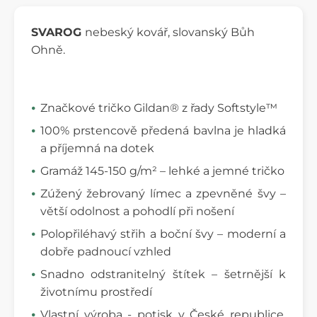
SVAROG
nebeský kovář, slovanský Bůh
Ohně.
Značkové tričko Gildan® z řady Softstyle™
100% prstencově předená bavlna je hladká
a příjemná na dotek
Gramáž 145-150 g/m² – lehké a jemné tričko
Zúžený žebrovaný límec a zpevněné švy –
větší odolnost a pohodlí při nošení
Polopřiléhavý střih a boční švy – moderní a
dobře padnoucí vzhled
Snadno odstranitelný štítek – šetrnější k
životnímu prostředí
Vlastní výroba - potisk v České republice,