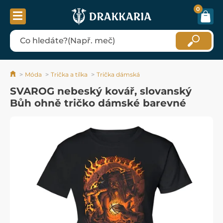
0
Móda
Trička a tílka
Trička dámská
SVAROG nebeský kovář, slovanský
Bůh ohně tričko dámské barevné