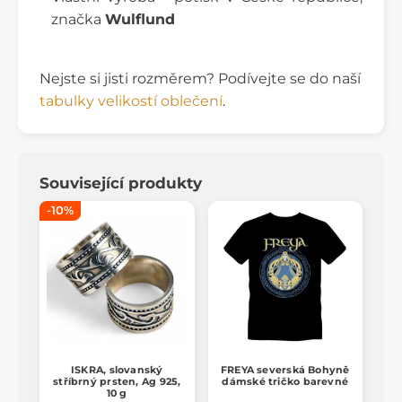
značka
Wulflund
Nejste si jisti rozměrem? Podívejte se do naší
tabulky velikostí oblečení
.
Související produkty
-10%
ISKRA, slovanský
FREYA severská Bohyně
stříbrný prsten, Ag 925,
dámské tričko barevné
10 g