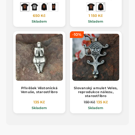
650 Kč
1 150 Kč
Skladem
Skladem
-10%
Přívěšek Věstonická
Slovanský amulet Veles,
Venuše, starostříbro
reprodukce nálezu,
starostříbro
135 Kč
150 Kč
135 Kč
Skladem
Skladem