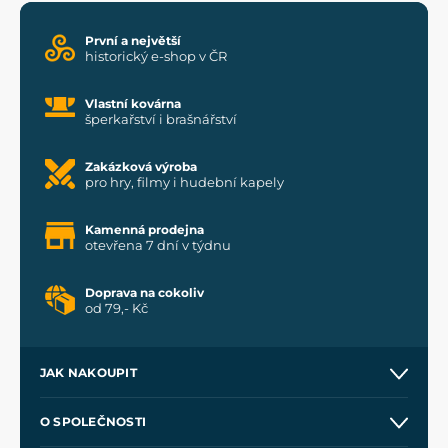
První a největší
historický e-shop v ČR
Vlastní kovárna
šperkařství i brašnářství
Zakázková výroba
pro hry, filmy i hudební kapely
Kamenná prodejna
otevřena 7 dní v týdnu
Doprava na cokoliv
od 79,- Kč
JAK NAKOUPIT
Kontakt a prodejny
O SPOLEČNOSTI
Obchodní podmínky