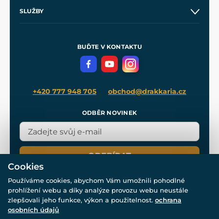
O nás
SLUŽBY
Velkoobchod
Naše dílny
Nákup na splátky
Zakázková výroba
Pro média
Meče pro Kingdom Come
BUĎTE V KONTAKTU
Volná místa
Filmový merch
Blog
+420 777 948 705
obchod@drakkaria.cz
ODBĚR NOVINEK
ODEBÍRAT
Cookies
Používáme cookies, abychom Vám umožnili pohodlné
prohlížení webu a díky analýze provozu webu neustále
zlepšovali jeho funkce, výkon a použitelnost.
ochrana
osobních údajů
© Všechna práva vyhrazena. www.drakkaria.cz 2007-2026.