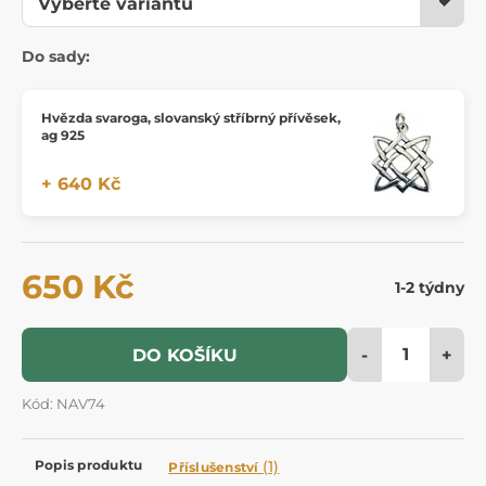
Do sady:
Hvězda svaroga, slovanský stříbrný přívěsek,
ag 925
+ 640 Kč
650 Kč
1-2 týdny
-
+
DO KOŠÍKU
Kód: NAV74
Popis produktu
(1)
Příslušenství