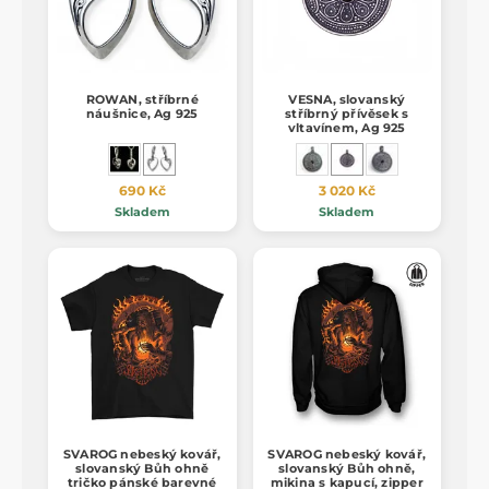
ROWAN, stříbrné
VESNA, slovanský
náušnice, Ag 925
stříbrný přívěsek s
vltavínem, Ag 925
690 Kč
3 020 Kč
Skladem
Skladem
SVAROG nebeský kovář,
SVAROG nebeský kovář,
slovanský Bůh ohně
slovanský Bůh ohně,
tričko pánské barevné
mikina s kapucí, zipper