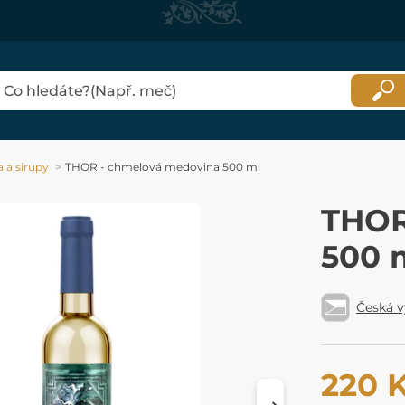
 a sirupy
THOR - chmelová medovina 500 ml
THOR
500 
Česká 
220 