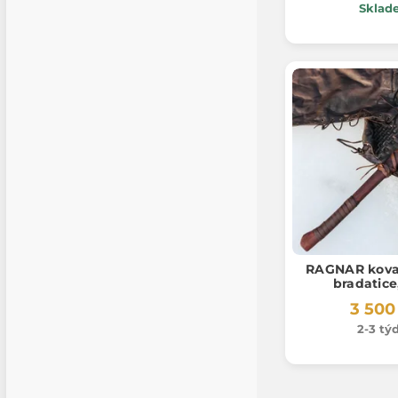
Sklad
RAGNAR kova
bradatice
3 500
2-3 tý