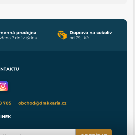
menná prodejna
Doprava na cokoliv
vřena 7 dní v týdnu
od 79,- Kč
ONTAKTU
8 705
obchod@drakkaria.cz
INEK