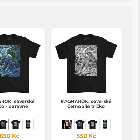
RÖK, severské
RAGNARÖK, severské
ko - barevné
černobílé tričko
650 Kč
550 Kč