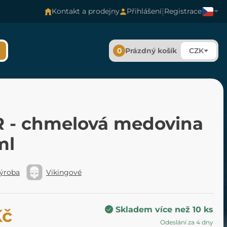
|
Kontakt a prodejny
Přihlášení
Registrace
0
Prázdný košík
CZK
 - chmelová medovina
ml
výroba
Vikingové
Skladem více než 10 ks
Kč
Odeslání za 4 dny