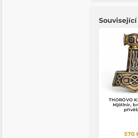
Souvisejíc
THOROVO K
Mjöllnir, 
přívě
570 