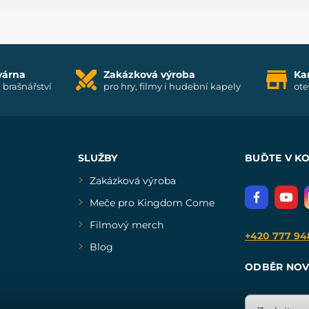
várna
Zakázková výroba
Ka
i brašnářství
pro hry, filmy i hudební kapely
ote
SLUŽBY
BUĎTE V K
Zakázková výroba
Meče pro Kingdom Come
Filmový merch
+420 777 94
Blog
ODBĚR NOV