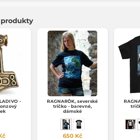
í produkty
LADIVO -
RAGNARÖK, severské
RAGNA
bronzový
tričko - barevné,
trič
šek
dámské
Kč
650 Kč