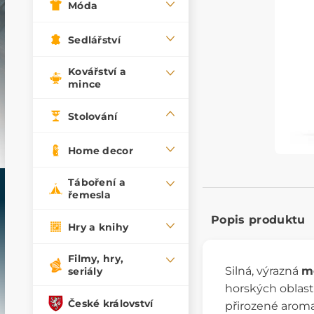
Móda
Sedlářství
Kovářství a
mince
Stolování
Home decor
Táboření a
řemesla
Popis produktu
Hry a knihy
Filmy, hry,
Silná, výrazná
m
seriály
horských oblastí
České království
přirozené aroma