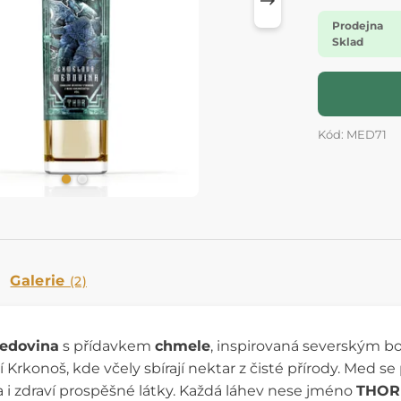
Prodejna
Sklad
Kód: MED71
Galerie
(2)
edovina
s přídavkem
chmele
, inspirovaná severským b
 Krkonoš, kde včely sbírají nektar z čisté přírody. Med se
 i zdraví prospěšné látky. Každá láhev nese jméno
THOR