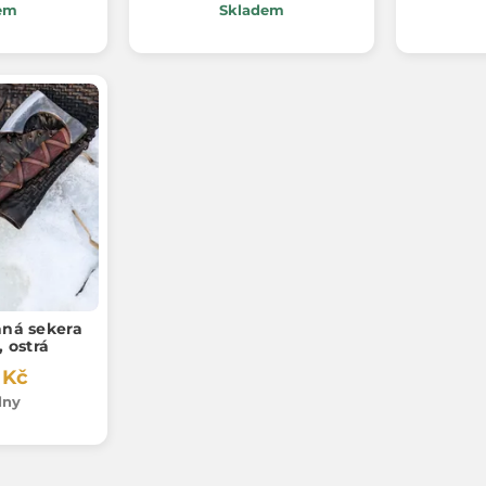
em
Skladem
ná sekera
, ostrá
 Kč
dny