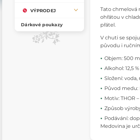
Tato chmelová m
VÝPRODEJ
ohřátou v chlad
přátel.
Dárkové poukazy
V chuti se spoj
původu i ručním
Objem: 500 m
Alkohol: 12,5 %
Složení: voda
Původ medu: 
Motiv: THOR 
Způsob výroby:
Podávání: do
Medovina je ur