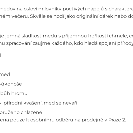
edovina osloví milovníky poctivých nápojů s charakterem
ném večeru. Skvěle se hodí jako originální dárek nebo 
uje jemná sladkost medu s příjemnou hořkostí chmele, c
u zpracování zaujme každého, kdo hledá spojení přírody
l
, med
Krkonoše
– bůh hromu
 přírodní kvašení, med se nevaří
poručeno chlazené
čena pouze k osobnímu odběru na prodejně v Praze 2.