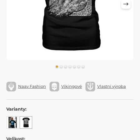
Naav Fashion
Vikingové
Vlastní výroba
Varianty:
Velikost: