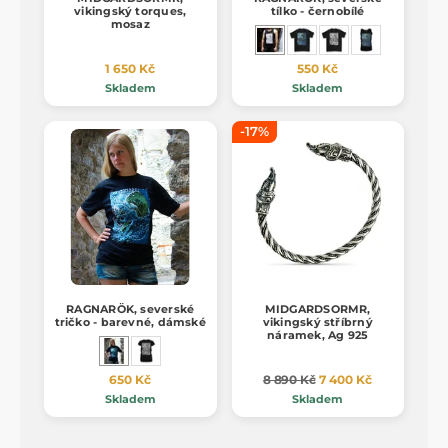
vikingský torques,
tílko - černobílé
mosaz
1 650 Kč
550 Kč
Skladem
Skladem
-17%
RAGNARÖK, severské
MIDGARDSORMR,
tričko - barevné, dámské
vikingský stříbrný
náramek, Ag 925
650 Kč
8 890 Kč
7 400 Kč
Skladem
Skladem