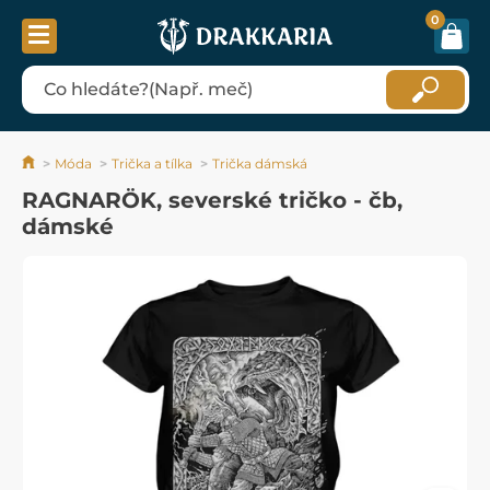
0
Móda
Trička a tílka
Trička dámská
RAGNARÖK, severské tričko - čb,
dámské