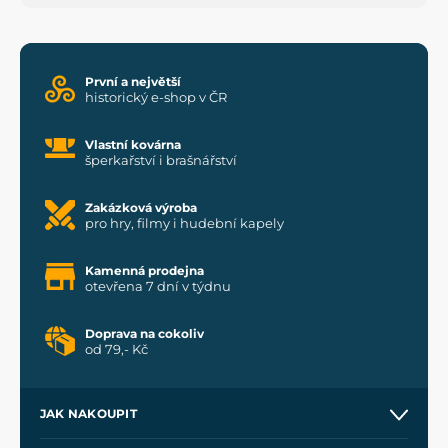
První a největší
historický e-shop v ČR
Vlastní kovárna
šperkařství i brašnářství
Zakázková výroba
pro hry, filmy i hudební kapely
Kamenná prodejna
otevřena 7 dní v týdnu
Doprava na cokoliv
od 79,- Kč
JAK NAKOUPIT