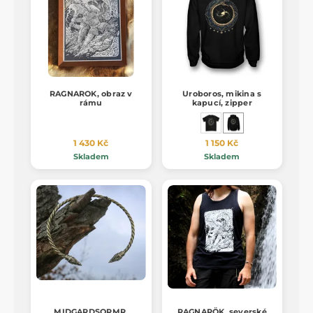
RAGNAROK, obraz v
Uroboros, mikina s
rámu
kapucí, zipper
1 430 Kč
1 150 Kč
Skladem
Skladem
MIDGARDSORMR,
RAGNARÖK, severské