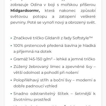
zobrazuje Odina v boji s mořskou příšerou
Midgardsormr,
která nakonec způsobí
světovou potopu a zatopení veškeré
pevniny. Poté se vynoří nový a obrozený svět.
Značkové tričko Gildan® z řady Softstyle™
100% prstencově předená bavlna je hladká
a příjemná na dotek
Gramáž 145-150 g/m² – lehké a jemné tričko
Zúžený žebrovaný límec a zpevněné švy –
větší odolnost a pohodlí při nošení
Polopřiléhavý střih a boční švy – moderní a
dobře padnoucí vzhled
Snadno odstranitelný štítek – šetrnější k
životnímu prostředí