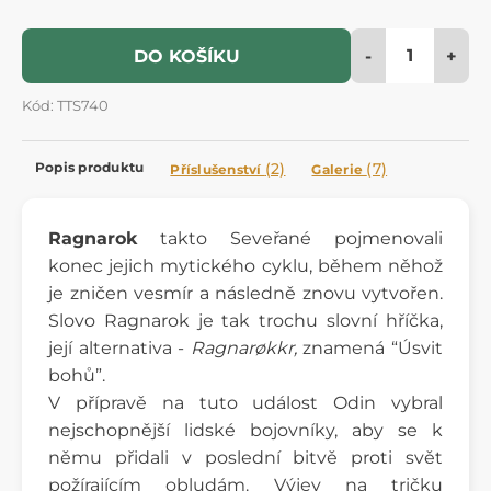
-
+
DO KOŠÍKU
Kód: TTS740
Popis produktu
(2)
(7)
Příslušenství
Galerie
Ragnarok
takto Seveřané pojmenovali
konec jejich mytického cyklu, během něhož
je zničen vesmír a následně znovu vytvořen.
Slovo Ragnarok je tak trochu slovní hříčka,
její alternativa -
Ragnarøkkr,
znamená “Úsvit
bohů”.
V přípravě na tuto událost Odin vybral
nejschopnější lidské bojovníky, aby se k
němu přidali v poslední bitvě proti svět
požírajícím obludám. Výjev na tričku