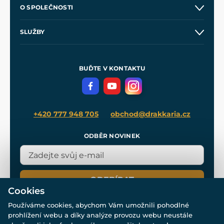
Kontakt a prodejny
O SPOLEČNOSTI
Obchodní podmínky
O nás
SLUŽBY
Velkoobchod
Naše dílny
Nákup na splátky
Zakázková výroba
Pro média
Meče pro Kingdom Come
BUĎTE V KONTAKTU
Volná místa
Filmový merch
Blog
+420 777 948 705
obchod@drakkaria.cz
ODBĚR NOVINEK
ODEBÍRAT
Cookies
Používáme cookies, abychom Vám umožnili pohodlné
prohlížení webu a díky analýze provozu webu neustále