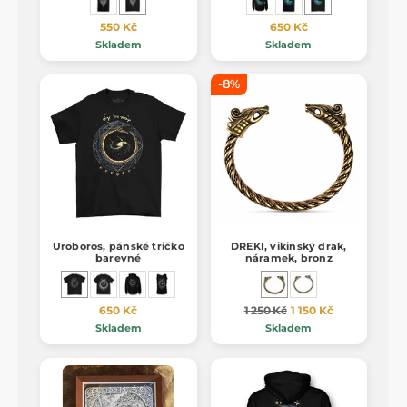
550 Kč
650 Kč
Skladem
Skladem
-8%
Uroboros, pánské tričko
DREKI, vikinský drak,
barevné
náramek, bronz
650 Kč
1 250 Kč
1 150 Kč
Skladem
Skladem