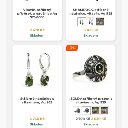
Vltavín, stříbrný
SHAMROCK, stříbrné
přívěsek a náušnice Ag
náušnice, vltavín, Ag 925
925/1000
2 470 Kč
3 160 Kč
Skladem
Skladem
-3%
Stříbrné náušnice s
ISOLDA stříbrný prsten s
vltavínem, Ag 925
vltavínem, Ag 925
2 760 Kč
2 700 Kč
2 630 Kč
Skladem
Skladem