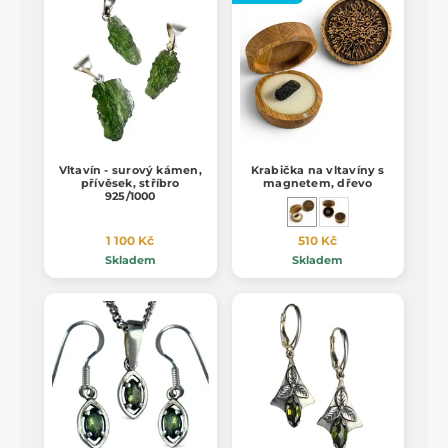
Vltavín - surový kámen,
Krabička na vltavíny s
přívěsek, stříbro
magnetem, dřevo
925/1000
1 100 Kč
510 Kč
Skladem
Skladem