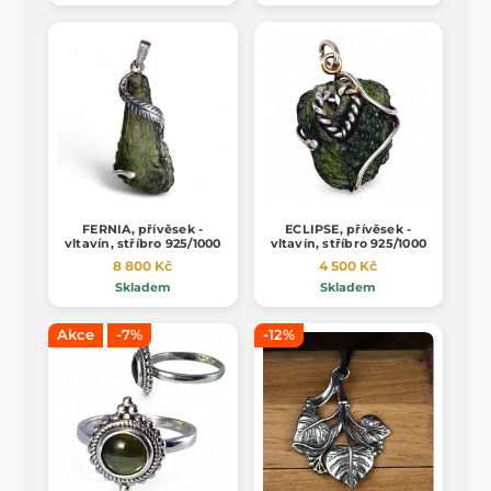
FERNIA, přívěsek -
ECLIPSE, přívěsek -
vltavín, stříbro 925/1000
vltavín, stříbro 925/1000
8 800 Kč
4 500 Kč
Skladem
Skladem
Akce
-7%
-12%