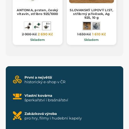
ANTONIA, prsten, český
SLOVANSKÝ LIPOVÝ LIST,
vltavín, stříbro 925/1000
stříbrný přívěsek, Ag
925, 10 g
2 900 Kč
2 690 Kč
1 830 Kč
1 610 Kč
Skladem
Skladem
První a největší
historický e-shop v ČR
Vlastní kovárna
šperkařství i brašnářství
Zakázková výroba
pro hry, filmy i hudební kapely