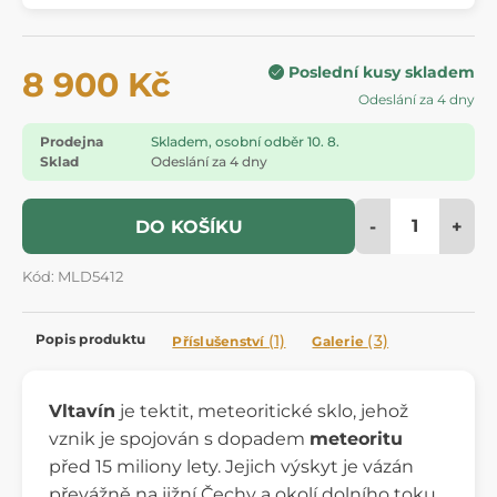
Poslední kusy skladem
8 900 Kč
Odeslání za 4 dny
Prodejna
Skladem, osobní odběr 10. 8.
Sklad
Odeslání za 4 dny
-
+
DO KOŠÍKU
Kód: MLD5412
Popis produktu
(1)
(3)
Příslušenství
Galerie
Vltavín
je tektit, meteoritické sklo, jehož
vznik je spojován s dopadem
meteoritu
před 15 miliony lety. Jejich výskyt je vázán
převážně na jižní Čechy a okolí dolního toku