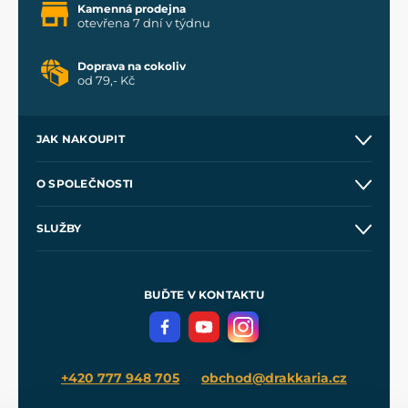
Kamenná prodejna
otevřena 7 dní v týdnu
Doprava na cokoliv
od 79,- Kč
JAK NAKOUPIT
Kontakt a prodejny
O SPOLEČNOSTI
Obchodní podmínky
O nás
SLUŽBY
Velkoobchod
Naše dílny
Nákup na splátky
Zakázková výroba
Pro média
Meče pro Kingdom Come
BUĎTE V KONTAKTU
Volná místa
Filmový merch
Blog
+420 777 948 705
obchod@drakkaria.cz