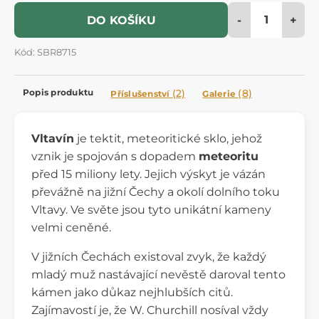
-
+
DO KOŠÍKU
Kód: SBR8715
Popis produktu
(2)
(8)
Příslušenství
Galerie
Vltavín
je tektit, meteoritické sklo, jehož
vznik je spojován s dopadem
meteoritu
před 15 miliony lety. Jejich výskyt je vázán
převážně na jižní Čechy a okolí dolního toku
Vltavy. Ve světe jsou tyto unikátní kameny
velmi ceněné.
V jižních Čechách existoval zvyk, že každý
mladý muž nastávající nevěstě daroval tento
kámen jako důkaz nejhlubších citů.
Zajímavostí je, že W. Churchill nosíval vždy