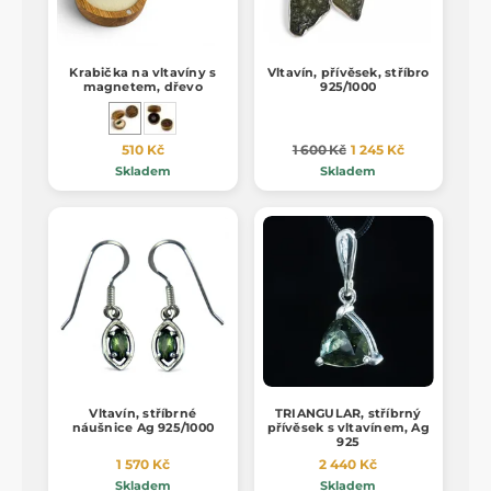
Krabička na vltavíny s
Vltavín, přívěsek, stříbro
magnetem, dřevo
925/1000
510 Kč
1 600 Kč
1 245 Kč
Skladem
Skladem
Vltavín, stříbrné
TRIANGULAR, stříbrný
náušnice Ag 925/1000
přívěsek s vltavínem, Ag
925
1 570 Kč
2 440 Kč
Skladem
Skladem