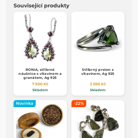
Související produkty
RONIA, stříbrné
Stříbrný prsten s
náušnice s vltavínem a
vltavínem, Ag 925
granátem, Ag 925
7 900 Kč
2 590 Kč
Skladem
Skladem
Novinka
-22%