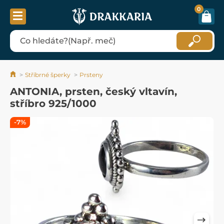
0
Stříbrné šperky
Prsteny
ANTONIA, prsten, český vltavín,
stříbro 925/1000
-7%