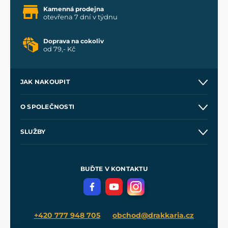
Kamenná prodejna
otevřena 7 dní v týdnu
Doprava na cokoliv
od 79,- Kč
JAK NAKOUPIT
Kontakt a prodejny
O SPOLEČNOSTI
Obchodní podmínky
O nás
SLUŽBY
Velkoobchod
Naše dílny
Nákup na splátky
Zakázková výroba
Pro média
Meče pro Kingdom Come
BUĎTE V KONTAKTU
Volná místa
Filmový merch
Blog
+420 777 948 705
obchod@drakkaria.cz