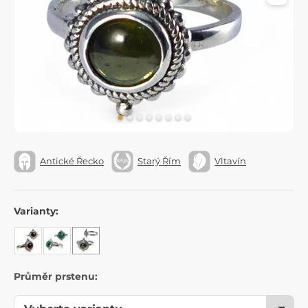
Antické Řecko
Starý Řím
Vltavín
Varianty:
Průměr prstenu: