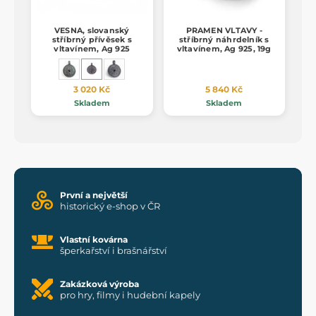
VESNA, slovanský
PRAMEN VLTAVY -
stříbrný přívěsek s
stříbrný náhrdelník s
vltavínem, Ag 925
vltavínem, Ag 925, 19g
3 020 Kč
5 840 Kč
Skladem
Skladem
První a největší
historický e-shop v ČR
Vlastní kovárna
šperkařství i brašnářství
Zakázková výroba
pro hry, filmy i hudební kapely