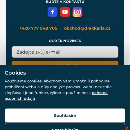
Meče pro Kingdom Come
BUĎTE V KONTAKTU
Volná místa
Filmový merch
Blog
+420 777 948 705
obchod@drakkaria.cz
ODBĚR NOVINEK
ODEBÍRAT
Cookies
Používáme cookies, abychom Vám umožnili pohodlné
prohlížení webu a díky analýze provozu webu neustále
zlepšovali jeho funkce, výkon a použitelnost.
ochrana
osobních údajů
© Všechna práva vyhrazena. www.drakkaria.cz 2007-2026.
Powered by
Simplia.cz
, protected by reCAPTCHA.
Souhlasím