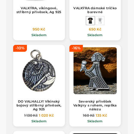
VALKÝRA, vikingové,
VALKÝRA dámské tričko
stříbrný přívěsek, Ag 925
barevné
950 Kč
650 Kč
Skladem
Skladem
-10%
-16%
DO VALHALLY! Vikinský
Severský přívěšek
bojový stříbrný přívěsek,
Valkýry s rohem, replika
Ag 925
nálezu
1 130 Kč
1 020 Kč
160 Kč
135 Kč
Skladem
Skladem