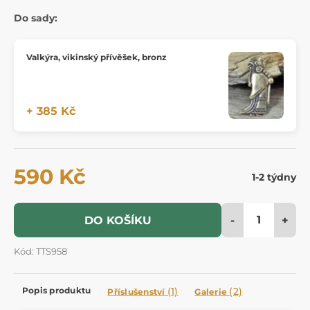
Do sady:
Valkýra, vikinský přívěšek, bronz
+ 385 Kč
590 Kč
1-2 týdny
-
+
DO KOŠÍKU
Kód: TTS958
Popis produktu
(1)
(2)
Příslušenství
Galerie