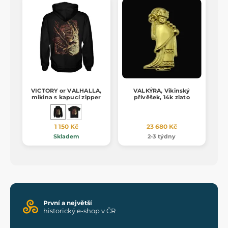
VICTORY or VALHALLA,
VALKÝRA, Vikinský
mikina s kapucí zipper
přívěšek, 14k zlato
1 150 Kč
23 680 Kč
Skladem
2-3 týdny
První a největší
historický e-shop v ČR