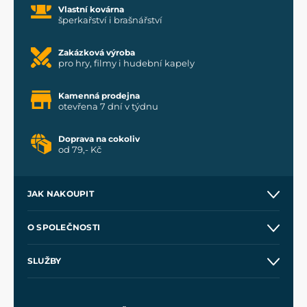
Vlastní kovárna
šperkařství i brašnářství
Zakázková výroba
pro hry, filmy i hudební kapely
Kamenná prodejna
otevřena 7 dní v týdnu
Doprava na cokoliv
od 79,- Kč
JAK NAKOUPIT
Kontakt a prodejny
O SPOLEČNOSTI
Obchodní podmínky
O nás
SLUŽBY
Velkoobchod
Naše dílny
Nákup na splátky
Zakázková výroba
Pro média