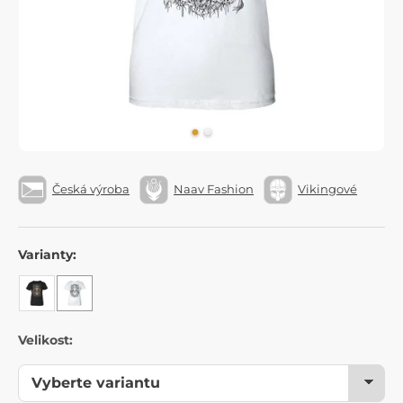
Česká výroba
Naav Fashion
Vikingové
Varianty:
Velikost: