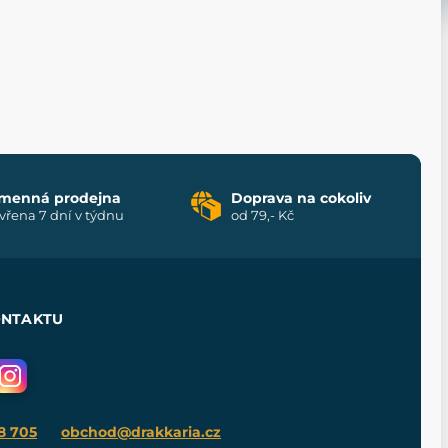
menná prodejna
Doprava na cokoliv
vřena 7 dní v týdnu
od 79,- Kč
ONTAKTU
8 705
obchod@drakkaria.cz