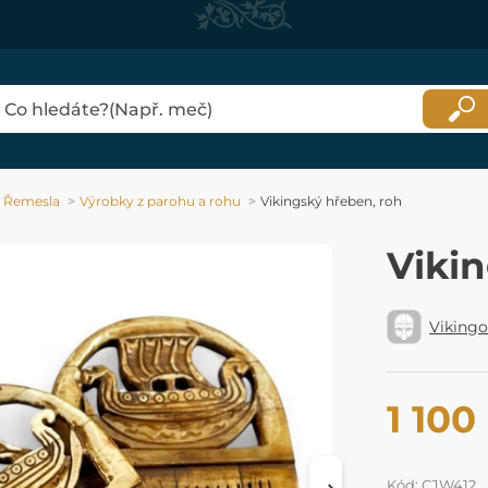
Řemesla
Výrobky z parohu a rohu
Vikingský hřeben, roh
Viki
Viking
1 100
Kód: CJW412