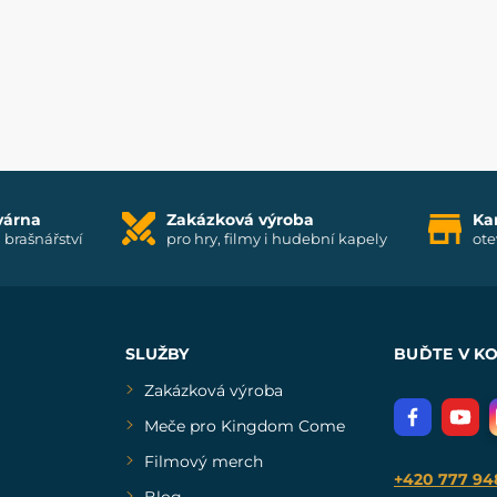
várna
Zakázková výroba
Ka
i brašnářství
pro hry, filmy i hudební kapely
ote
SLUŽBY
BUĎTE V K
Zakázková výroba
Meče pro Kingdom Come
Filmový merch
+420 777 94