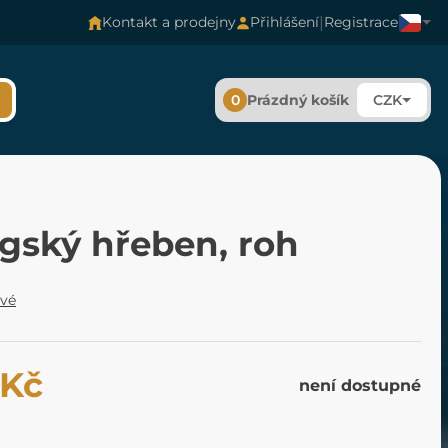
|
Kontakt a prodejny
Přihlášení
Registrace
0
Prázdný košík
CZK
ngský hřeben, roh
ové
 Kč
není dostupné