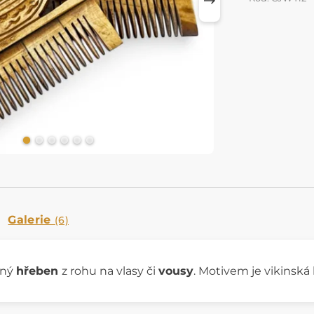
Galerie
(6)
aný
hřeben
z rohu na vlasy či
vousy
. Motivem je vikinská 