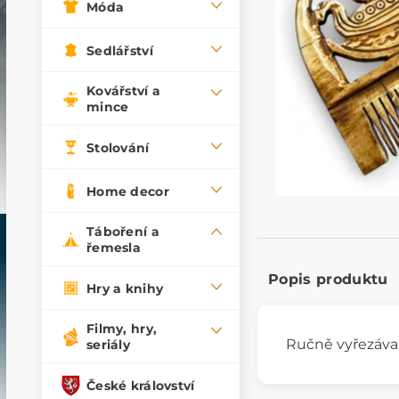
Móda
Sedlářství
Kovářství a
mince
Stolování
Home decor
Táboření a
řemesla
Popis produktu
Hry a knihy
Filmy, hry,
Ručně vyřezáv
seriály
České království