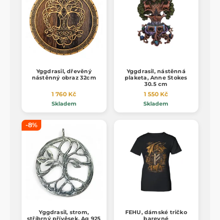
Yggdrasil, dřevěný
Yggdrasil, nástěnná
nástěnný obraz 32cm
plaketa, Anne Stokes
30.5 cm
1 760 Kč
1 550 Kč
Skladem
Skladem
-8%
Yggdrasil, strom,
FEHU, dámské tričko
stříbrný přívěsek, Ag 925
barevné