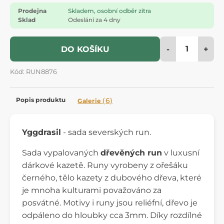
Prodejna
Skladem, osobní odběr zítra
Sklad
Odeslání za 4 dny
-
+
DO KOŠÍKU
Kód: RUN8876
Popis produktu
(6)
Galerie
Yggdrasil
- sada severských run.
Sada vypalovaných
dřevěných run
v luxusní
dárkové kazetě. Runy vyrobeny z ořešáku
černého, tělo kazety z dubového dřeva, které
je mnoha kulturami považováno za
posvátné. Motivy i runy jsou reliéfní, dřevo je
odpáleno do hloubky cca 3mm. Díky rozdílné