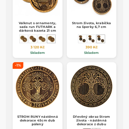
Valknut s ornamenty,
Strom života, krabička
sada run FUTHARK a
na šperky 6,7 cm
dárková kazeta 21 cm
3 120 Kč
390 Kč
Skladem
Skladem
-1%
STROM RUNY nástěnná
Dřevěný obraz Strom
dekorace 45cm dub
života - nástěnná
pálený
dekorace z dubu