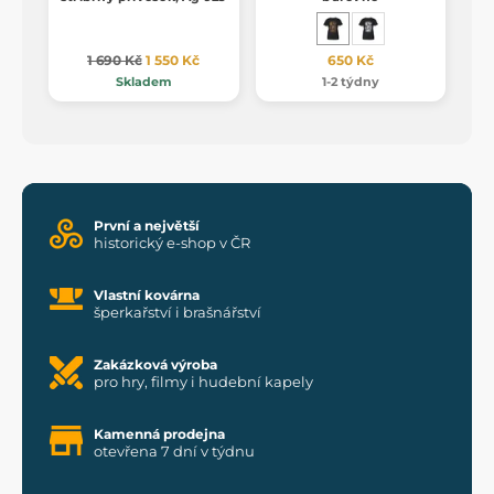
1 690 Kč
1 550 Kč
650 Kč
Skladem
1-2 týdny
První a největší
historický e-shop v ČR
Vlastní kovárna
šperkařství i brašnářství
Zakázková výroba
pro hry, filmy i hudební kapely
Kamenná prodejna
otevřena 7 dní v týdnu