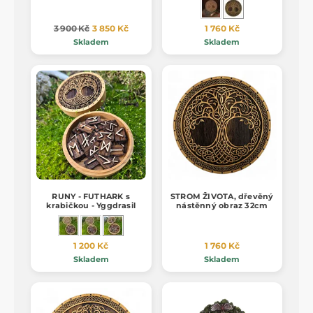
3 900 Kč
3 850 Kč
1 760 Kč
Skladem
Skladem
RUNY - FUTHARK s
STROM ŽIVOTA, dřevěný
krabičkou - Yggdrasil
nástěnný obraz 32cm
1 200 Kč
1 760 Kč
Skladem
Skladem