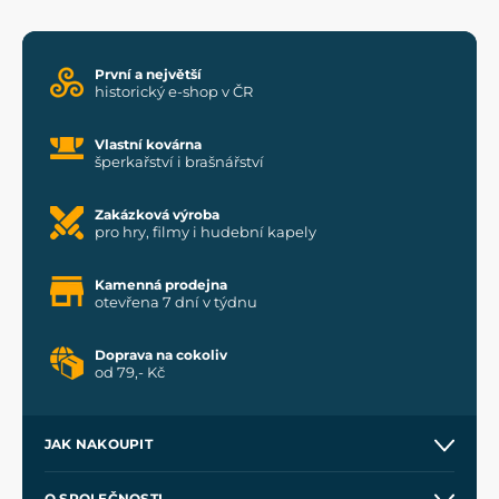
První a největší
historický e-shop v ČR
Vlastní kovárna
šperkařství i brašnářství
Zakázková výroba
pro hry, filmy i hudební kapely
Kamenná prodejna
otevřena 7 dní v týdnu
Doprava na cokoliv
od 79,- Kč
JAK NAKOUPIT
Kontakt a prodejny
O SPOLEČNOSTI