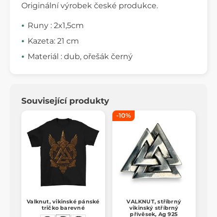
Originální výrobek české produkce.
Runy : 2x1,5cm
Kazeta: 21 cm
Materiál : dub, ořešák černý
Související produkty
-10%
Valknut, vikinské pánské
VALKNUT, stříbrný
tričko barevné
vikinský stříbrný
přívěsek, Ag 925