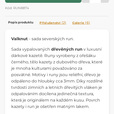
Kód: RUN8874
Popis produktu
(2)
(6)
Příslušenství
Galerie
Valknut
- sada severských run.
Sada vypalovaných
dřevěných run
v luxusní
dárkové kazetě. Runy vyrobeny z ořešáku
černého, tělo kazety z dubového dřeva, které
je mnoha kulturami považováno za
posvátné. Motivy i runy jsou reliéfní, dřevo je
odpáleno do hloubky cca 3mm. Díky rozdílné
tvrdosti zimních a letních dřevitých vláken je
odpalováním docílena jedinečná textura,
která je originálem na každém kusu. Povrch
kazety i run je ošetřen matným lakem.