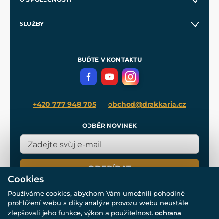
Obchodní podmínky
O nás
SLUŽBY
Velkoobchod
Naše dílny
Nákup na splátky
Zakázková výroba
Pro média
Meče pro Kingdom Come
BUĎTE V KONTAKTU
Volná místa
Filmový merch
Blog
+420 777 948 705
obchod@drakkaria.cz
ODBĚR NOVINEK
ODEBÍRAT
Cookies
Používáme cookies, abychom Vám umožnili pohodlné
prohlížení webu a díky analýze provozu webu neustále
zlepšovali jeho funkce, výkon a použitelnost.
ochrana