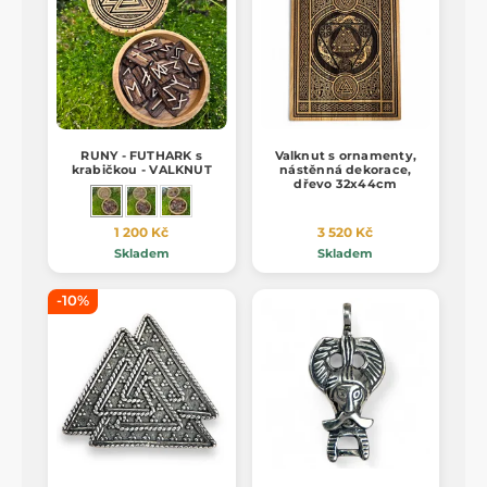
RUNY - FUTHARK s
Valknut s ornamenty,
krabičkou - VALKNUT
nástěnná dekorace,
dřevo 32x44cm
1 200 Kč
3 520 Kč
Skladem
Skladem
-10%