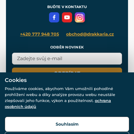
Meče pro Kingdom Come
BUĎTE V KONTAKTU
Volná místa
Filmový merch
Blog
+420 777 948 705
obchod@drakkaria.cz
ODBĚR NOVINEK
ODEBÍRAT
Cookies
Používáme cookies, abychom Vám umožnili pohodlné
prohlížení webu a díky analýze provozu webu neustále
zlepšovali jeho funkce, výkon a použitelnost.
ochrana
osobních údajů
© Všechna práva vyhrazena. www.drakkaria.cz 2007-2026.
Powered by
Simplia.cz
, protected by reCAPTCHA.
Souhlasím