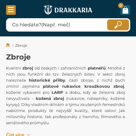
0
Zbroje
Zbroje
Kvalitní
zbroj
od českých i zahraničních
platnéřů
. Mnohé z
nich jsou funkční do tzv. železných bitev. V sekci zbroj
naleznete
historické přilby
, části zbroje, z nichž bych
zmínil zejména
plátové rukavice
,
kroužkovou zbroj
,
kožené vybavení pro
LARP
a dobu, kdy se železná zboj
nevyužívala –
kožená zbroj
(rukavice, nátepníky, kožené
kyrysy). Díky vlastním dílnám a týmu zkušených řemeslníků
nabízíme produkty té nejvyšší kvality, které osloví jak
milovníky historie, tak profesionály z herního, filmového a
seriálového průmyslu.
Číst více