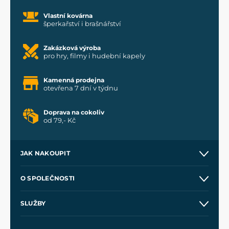
Vlastní kovárna
šperkařství i brašnářství
Zakázková výroba
pro hry, filmy i hudební kapely
Kamenná prodejna
otevřena 7 dní v týdnu
Doprava na cokoliv
od 79,- Kč
JAK NAKOUPIT
Kontakt a prodejny
O SPOLEČNOSTI
Obchodní podmínky
O nás
SLUŽBY
Velkoobchod
Naše dílny
Nákup na splátky
Zakázková výroba
Pro média