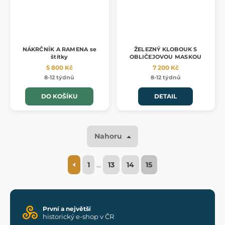
NÁKRČNÍK A RAMENA se
ŽELEZNÝ KLOBOUK S
štítky
OBLIČEJOVOU MASKOU
5 800 Kč
7 200 Kč
8-12 týdnů
8-12 týdnů
DO KOŠÍKU
DETAIL
Nahoru
1
…
13
14
15
První a největší
historický e-shop v ČR