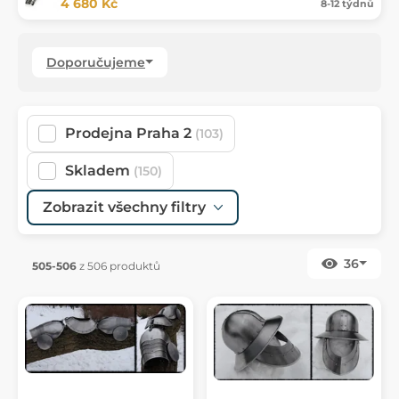
4 680 Kč
8-12 týdnů
Doporučujeme
Prodejna Praha 2
(103)
Skladem
(150)
Zobrazit všechny filtry
36
505-506
z 506 produktů