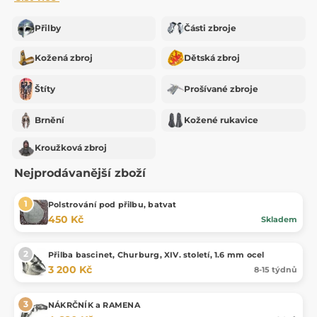
Přilby
Části zbroje
Kožená zbroj
Dětská zbroj
Štíty
Prošívané zbroje
Brnění
Kožené rukavice
Kroužková zbroj
Nejprodávanější zboží
Polstrování pod přilbu, batvat
450 Kč
Skladem
Přilba bascinet, Churburg, XIV. století, 1.6 mm ocel
3 200 Kč
8-15 týdnů
NÁKRČNÍK a RAMENA