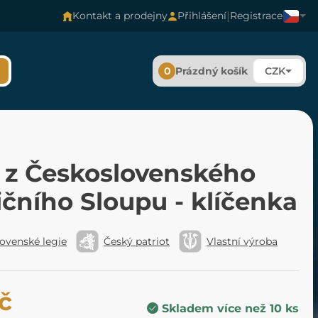
|
Kontakt a prodejny
Přihlášení
Registrace
0
Prázdný košík
CZK
 z Československého
čního Sloupu - klíčenka
ovenské legie
Český patriot
Vlastní výroba
č
Skladem více než 10 ks