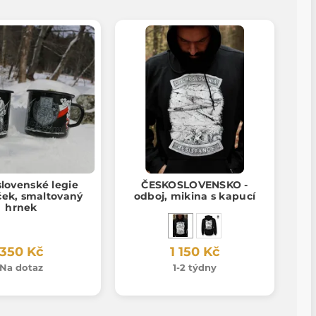
lovenské legie
ČESKOSLOVENSKO -
ček, smaltovaný
odboj, mikina s kapucí
hrnek
350 Kč
1 150 Kč
Na dotaz
1-2 týdny