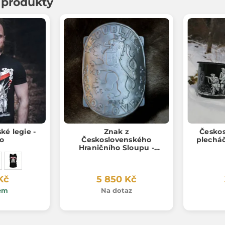
í produkty
ké legie -
Znak z
Českos
ko
Československého
plechá
Hraničního Sloupu -
replika
Kč
5 850 Kč
em
Na dotaz