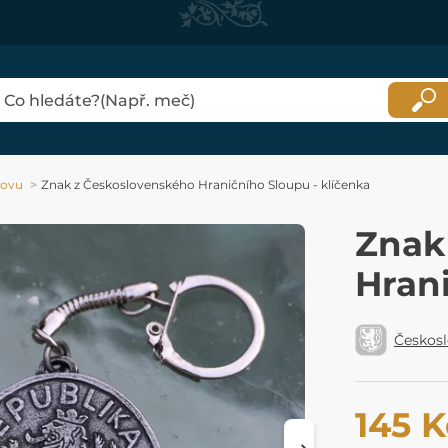
kovu
Znak z Československého Hraničního Sloupu - klíčenka
Znak
Hrani
Českosl
145 K