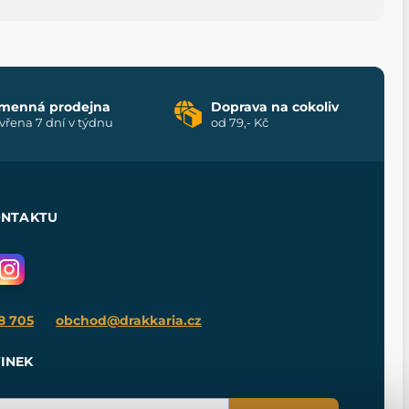
menná prodejna
Doprava na cokoliv
vřena 7 dní v týdnu
od 79,- Kč
ONTAKTU
8 705
obchod@drakkaria.cz
INEK