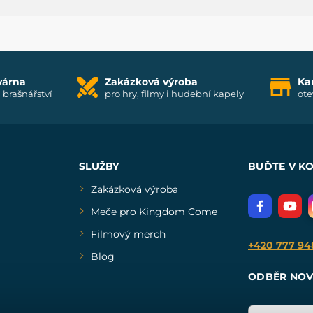
várna
Zakázková výroba
Ka
i brašnářství
pro hry, filmy i hudební kapely
ote
SLUŽBY
BUĎTE V K
Zakázková výroba
Meče pro Kingdom Come
Filmový merch
+420 777 94
Blog
ODBĚR NOV