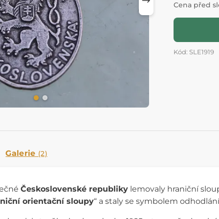
Cena před s
Kód: SLE1919
Galerie
(2)
lečné
Československé republiky
lemovaly hraniční sloup
niční orientační sloupy
“ a staly se symbolem odhodlání 