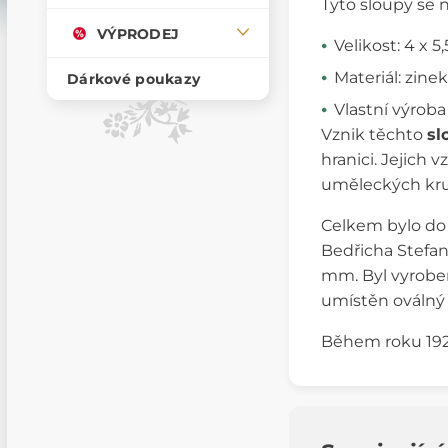
Tyto sloupy se n
VÝPRODEJ
Velikost: 4 x 5
Materiál: zinek
Dárkové poukazy
Vlastní výroba
Vznik těchto
sl
hranici. Jejich 
uměleckých kruh
Celkem bylo do 
Bedřicha Stefan
mm. Byl vyroben
umístěn oválný
Během roku 1925