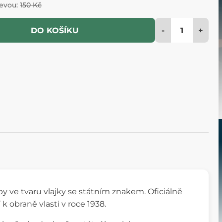
levou:
150 Kč
-
+
DO KOŠÍKU
y ve tvaru vlajky se státním znakem. Oficiálně
k obraně vlasti v roce 1938.