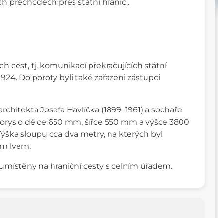
ch přechodech přes státní hranici.
 cest, tj. komunikací překračujících státní
1924. Do poroty byli také zařazeni zástupci
rchitekta Josefa Havlíčka (1899–1961) a sochaře
dorys o délce 650 mm, šířce 550 mm a výšce 3800
Výška sloupu cca dva metry, na kterých byl
ým lvem.
umístěny na hraniční cesty s celním úřadem.