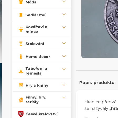
Móda
Sedlářství
Kovářství a
mince
Stolování
Home decor
Táboření a
řemesla
Popis produktu
Hry a knihy
Filmy, hry,
Hranice předvá
seriály
se nazývaly „
hra
České království