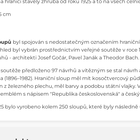
a hranici stavěly zhruba od roku 1925 a to na všech celní
,5 cm
oupů
byl spojován s nedostatečným označením hraničních
vzhled byl vybrán prostřednictvím veřejné soutěže v roce 
ů - architekti Josef Gočár, Pavel Janák a Theodor Bach.
soutěže předloženo 97 návrhů a vítězným se stal návrh a
a (1896–1982). Hraniční sloup měl mít kosočtvercový pů
 z železného plechu, měl barvy a podobu státní vlajky. 
 emblém s nápisem "Republika československá" a česk
 bylo vyrobeno kolem 250 sloupů, které byly následně 