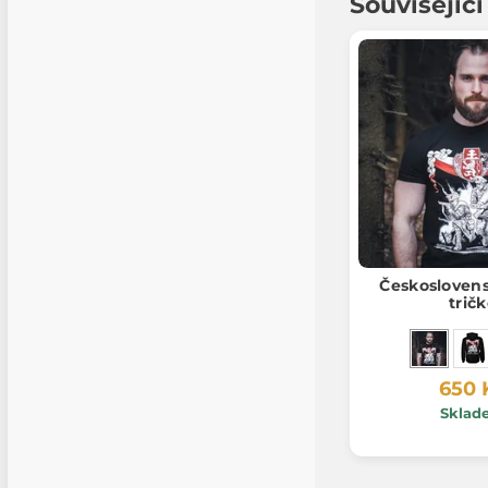
Souvisejíc
Českoslovens
trič
650 
Sklad