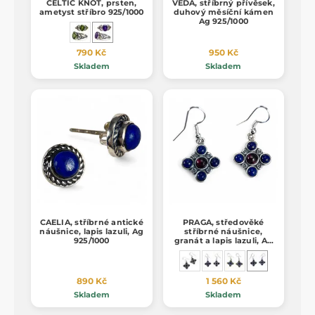
CELTIC KNOT, prsten,
VEDA, stříbrný přívěsek,
ametyst stříbro 925/1000
duhový měsíční kámen
Ag 925/1000
790 Kč
950 Kč
Skladem
Skladem
CAELIA, stříbrné antické
PRAGA, středověké
náušnice, lapis lazuli, Ag
stříbrné náušnice,
925/1000
granát a lapis lazuli, Ag
925/1000
890 Kč
1 560 Kč
Skladem
Skladem