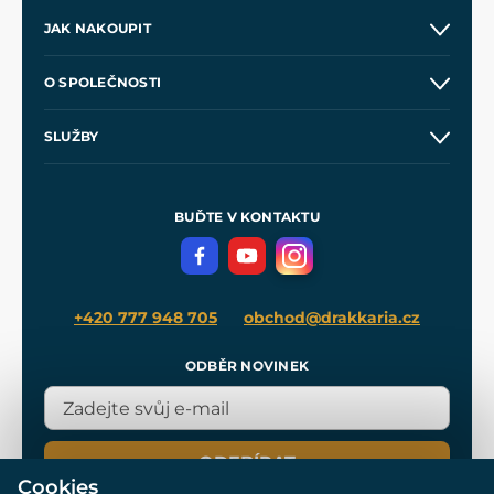
JAK NAKOUPIT
Kontakt a prodejny
O SPOLEČNOSTI
Obchodní podmínky
O nás
SLUŽBY
Velkoobchod
Naše dílny
Nákup na splátky
Zakázková výroba
Pro média
Meče pro Kingdom Come
BUĎTE V KONTAKTU
Volná místa
Filmový merch
Blog
+420 777 948 705
obchod@drakkaria.cz
ODBĚR NOVINEK
ODEBÍRAT
Cookies