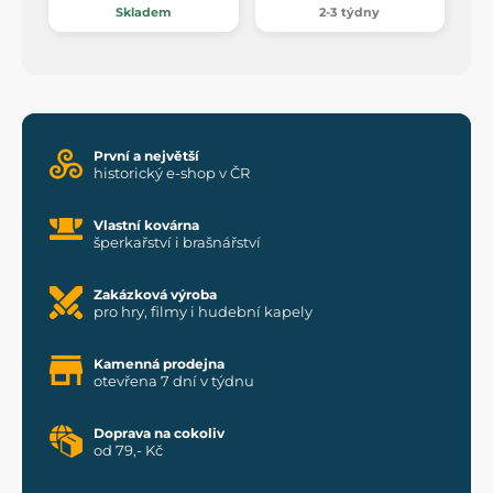
Skladem
2-3 týdny
První a největší
historický e-shop v ČR
Vlastní kovárna
šperkařství i brašnářství
Zakázková výroba
pro hry, filmy i hudební kapely
Kamenná prodejna
otevřena 7 dní v týdnu
Doprava na cokoliv
od 79,- Kč