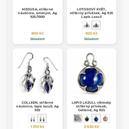
MEDUSA, stříbrné
LOTOSOVÝ KVĚT,
náušnice, ametyst, Ag
stříbrný přívěsek, Ag 925
925/1000
Lapis Lazuli
890 Kč
820 Kč
Skladem
Skladem
COLLEEN, stříbrné
LAPIS LAZULI, vikinský
náušnice, lapis lazuli, Ag
stříbrný přívěsek,
925
Gotland, Ag 925
1 010 Kč
2 630 Kč