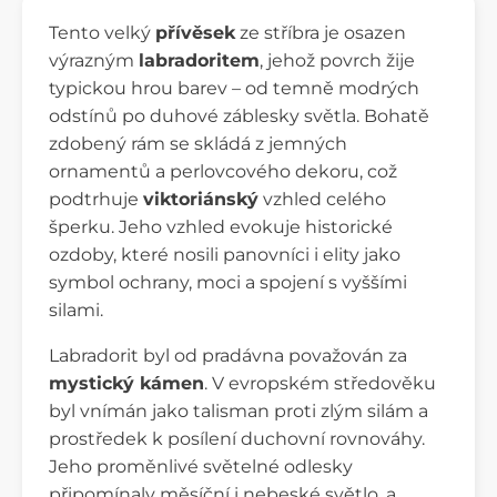
Tento velký
přívěsek
ze stříbra je osazen
výrazným
labradoritem
, jehož povrch žije
typickou hrou barev – od temně modrých
odstínů po duhové záblesky světla. Bohatě
zdobený rám se skládá z jemných
ornamentů a perlovcového dekoru, což
podtrhuje
viktoriánský
vzhled celého
šperku. Jeho vzhled evokuje historické
ozdoby, které nosili panovníci i elity jako
symbol ochrany, moci a spojení s vyššími
silami.
Labradorit byl od pradávna považován za
mystický kámen
. V evropském středověku
byl vnímán jako talisman proti zlým silám a
prostředek k posílení duchovní rovnováhy.
Jeho proměnlivé světelné odlesky
připomínaly měsíční i nebeské světlo, a