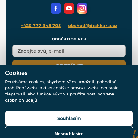
Volná místa
Filmový merch
Blog
+420 777 948 705
obchod@drakkaria.cz
ODBĚR NOVINEK
ODEBÍRAT
Cookies
Používáme cookies, abychom Vám umožnili pohodlné
prohlížení webu a díky analýze provozu webu neustále
zlepšovali jeho funkce, výkon a použitelnost.
ochrana
osobních údajů
© Všechna práva vyhrazena. www.drakkaria.cz 2007-2026.
Powered by
Simplia.cz
, protected by reCAPTCHA.
Souhlasím
Nesouhlasím