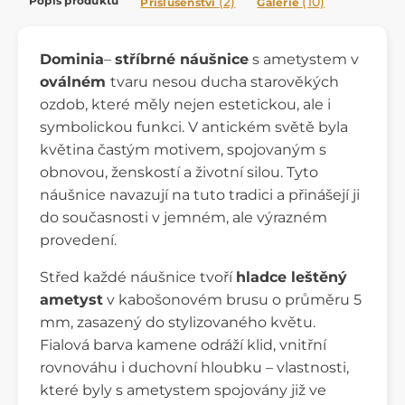
Popis produktu
(2)
(10)
Příslušenství
Galerie
Dominia
–
stříbrné náušnice
s ametystem v
oválném
tvaru nesou ducha starověkých
ozdob, které měly nejen estetickou, ale i
symbolickou funkci. V antickém světě byla
květina častým motivem, spojovaným s
obnovou, ženskostí a životní silou. Tyto
náušnice navazují na tuto tradici a přinášejí ji
do současnosti v jemném, ale výrazném
provedení.
Střed každé náušnice tvoří
hladce leštěný
ametyst
v kabošonovém brusu o průměru 5
mm, zasazený do stylizovaného květu.
Fialová barva kamene odráží klid, vnitřní
rovnováhu i duchovní hloubku – vlastnosti,
které byly s ametystem spojovány již ve