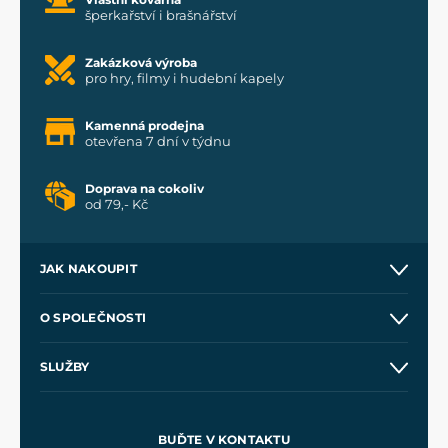
šperkařství i brašnářství
Zakázková výroba
pro hry, filmy i hudební kapely
Kamenná prodejna
otevřena 7 dní v týdnu
Doprava na cokoliv
od 79,- Kč
JAK NAKOUPIT
Kontakt a prodejny
O SPOLEČNOSTI
Obchodní podmínky
O nás
SLUŽBY
Velkoobchod
Naše dílny
Nákup na splátky
Zakázková výroba
Pro média
Meče pro Kingdom Come
BUĎTE V KONTAKTU