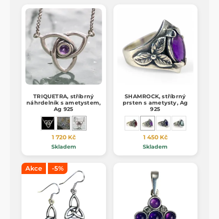
TRIQUETRA, stříbrný
SHAMROCK, stříbrný
náhrdelník s ametystem,
prsten s ametysty, Ag
Ag 925
925
1 720 Kč
1 450 Kč
Skladem
Skladem
Akce
-5%