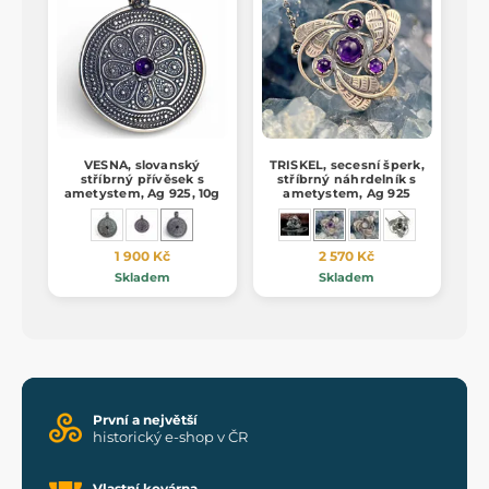
VESNA, slovanský
TRISKEL, secesní šperk,
stříbrný přívěsek s
stříbrný náhrdelník s
ametystem, Ag 925, 10g
ametystem, Ag 925
1 900 Kč
2 570 Kč
Skladem
Skladem
První a největší
historický e-shop v ČR
Vlastní kovárna