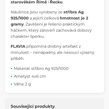
starověkém Římě
i
Řecku
.
Náušnice jsou vyrobeny ze
stříbra Ag
925/1000
a jejich celková
hmotnost je 2
gramy
. Zavěšení je řešeno praktickým
háčkem, který zároveň zachovává dobový
charakter šperku.
FLAVIA
připomíná drobný artefakt z
minulosti – nenápadný, ale nesoucí výrazný
příběh.
Materiál: stříbro Ag 925/1000
Ametyst 4x6 cm
Váha: 2 g
Související produkty