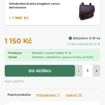
Středověká brašna kingdom come:
deliverance
+ 1 980 Kč
Skladem 5-10 ks
1 150 Kč
U vás může být již: 12. 8.
Prodejna
Skladem, osobní odběr 10. 8.
Sklad
Skladem, odesíláme v pracovní dny ve 12:00
-
+
DO KOŠÍKU
Kód: LBE710
Popis produktu
(1)
(8)
Příslušenství
Galerie