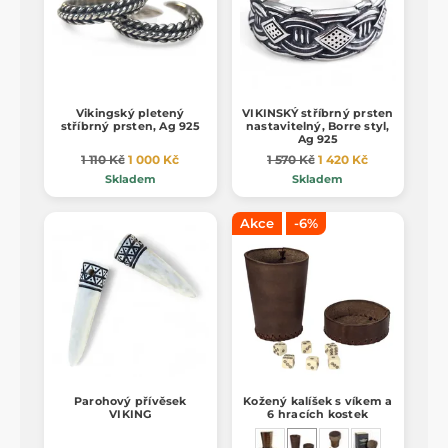
Vikingský pletený
VIKINSKÝ stříbrný prsten
stříbrný prsten, Ag 925
nastavitelný, Borre styl,
Ag 925
1 110 Kč
1 000 Kč
1 570 Kč
1 420 Kč
Skladem
Skladem
Akce
-6%
Parohový přívěsek
Kožený kalíšek s víkem a
VIKING
6 hracích kostek