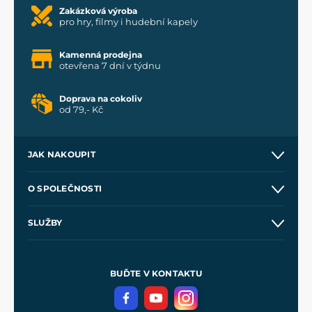
Zakázková výroba
pro hry, filmy i hudební kapely
Kamenná prodejna
otevřena 7 dní v týdnu
Doprava na cokoliv
od 79,- Kč
JAK NAKOUPIT
Kontakt a prodejny
O SPOLEČNOSTI
Obchodní podmínky
O nás
SLUŽBY
Velkoobchod
Naše dílny
Nákup na splátky
Zakázková výroba
Pro média
Meče pro Kingdom Come
BUĎTE V KONTAKTU
Volná místa
Filmový merch