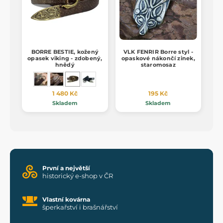
BORRE BESTIE, kožený
VLK FENRIR Borre styl -
opasek viking - zdobený,
opaskové nákončí zinek,
hnědý
staromosaz
1 480 Kč
195 Kč
Skladem
Skladem
První a největší
historický e-shop v ČR
Vlastní kovárna
šperkařství i brašnářství