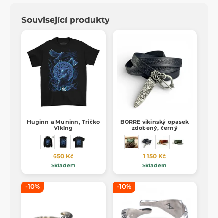
Související produkty
Huginn a Muninn, Tričko
BORRE vikinský opasek
Viking
zdobený, černý
650 Kč
1 150 Kč
Skladem
Skladem
-10%
-10%