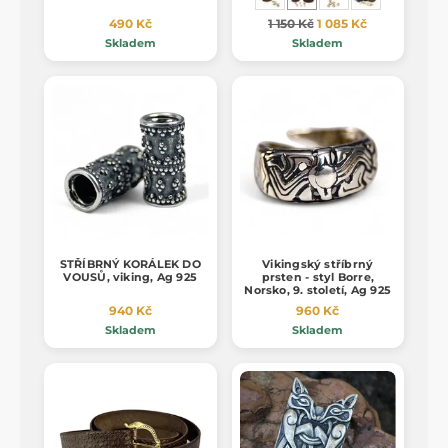
490 Kč
1 150 Kč
1 085 Kč
Skladem
Skladem
STŘÍBRNÝ KORÁLEK DO
Vikingský stříbrný
VOUSŮ, viking, Ag 925
prsten - styl Borre,
Norsko, 9. století, Ag 925
940 Kč
960 Kč
Skladem
Skladem