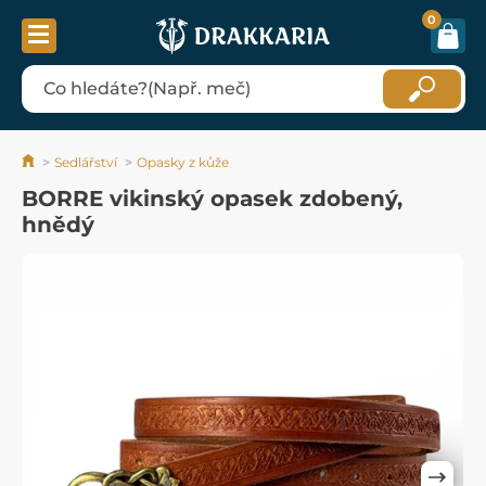
0
Sedlářství
Opasky z kůže
BORRE vikinský opasek zdobený,
hnědý