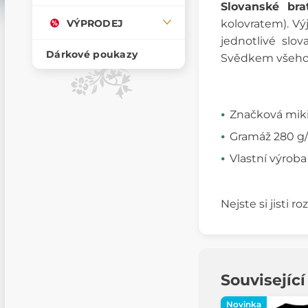
Slovanské brat
VÝPRODEJ
kolovratem). Vý
jednotlivé slo
Dárkové poukazy
Svědkem všeho
Značková miki
Gramáž 280 g/m
Vlastní výroba
Nejste si jisti 
Souvisejíc
Novinka