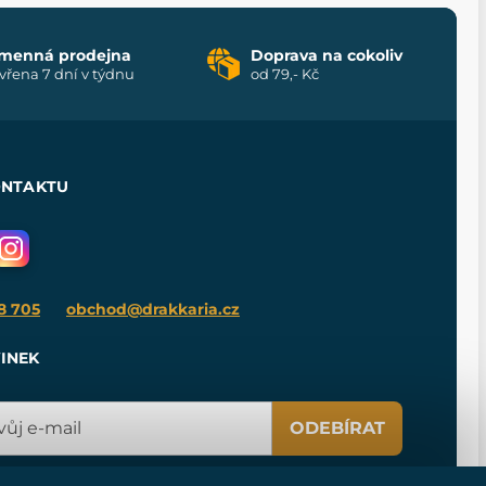
menná prodejna
Doprava na cokoliv
vřena 7 dní v týdnu
od 79,- Kč
ONTAKTU
8 705
obchod@drakkaria.cz
INEK
ODEBÍRAT