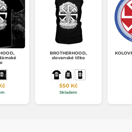
HOOD,
BROTHERHOOD,
KOLOVR
 dámské
slovanské tílko
ko
Kč
550 Kč
em
Skladem