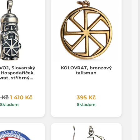
OJ, Slovanský
KOLOVRAT, bronzový
Hospodaříček,
talisman
vrat, stříbrný
ek, Ag 925, 9 g
0 Kč
1 410 Kč
395 Kč
Skladem
Skladem