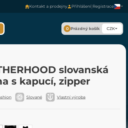
|
Kontakt a prodejny
Přihlášení
Registrace
0
Prázdný košík
CZK
HERHOOD slovanská
a s kapucí, zipper
ashion
Slované
Vlastní výroba