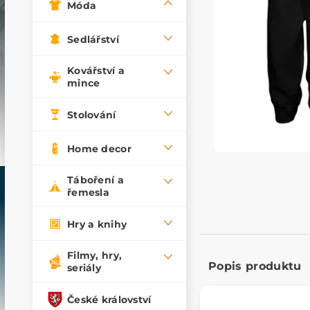
Móda
Sedlářství
Kovářství a
mince
Stolování
Home decor
Táboření a
řemesla
Hry a knihy
Filmy, hry,
Popis produktu
seriály
České království