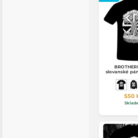
BROTHER
slovanské pán
550 
Sklad