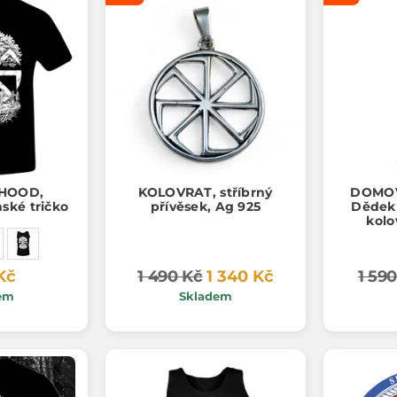
HOOD,
KOLOVRAT, stříbrný
DOMOV
ské tričko
přívěsek, Ag 925
Dědek 
kolo
přívěs
Kč
1 490 Kč
1 340 Kč
1 59
em
Skladem