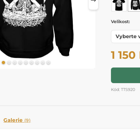
Velikost:
1 150
Kód: TTS920
Galerie
(9)