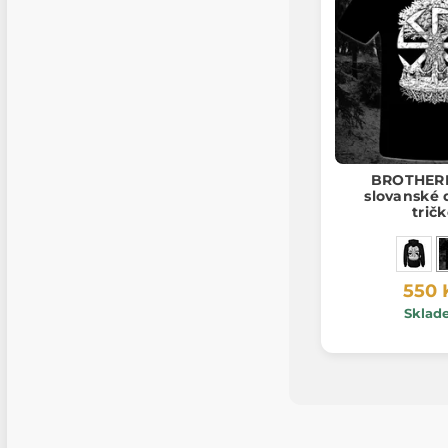
BROTHER
slovanské
trič
550 
Sklad