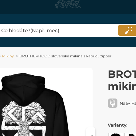
Mikiny
BROTHERHOOD slovanská mikina s kapucí, zipper
BROT
mikin
Naav F
Varianty: