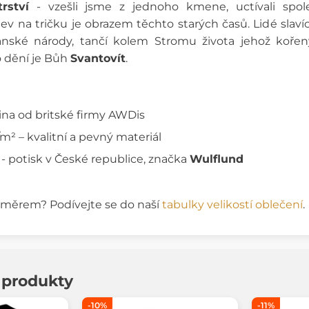
rství
- vzešli jsme z jednoho kmene, uctívali spo
jev na tričku je obrazem těchto starých časů. Lidé slavíc
vanské národy, tančí kolem Stromu života jehož kořen
 dění je Bůh
Svantovít
.
na od britské firmy AWDis
² – kvalitní a pevný materiál
 - potisk v České republice, značka
Wulflund
rozměrem? Podívejte se do naší
tabulky velikostí oblečení
.
í produkty
-10%
-11%