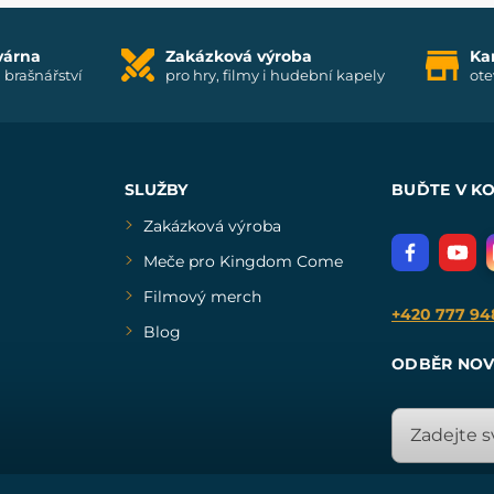
várna
Zakázková výroba
Ka
i brašnářství
pro hry, filmy i hudební kapely
ote
SLUŽBY
BUĎTE V K
Zakázková výroba
Meče pro Kingdom Come
Filmový merch
+420 777 94
Blog
ODBĚR NOV