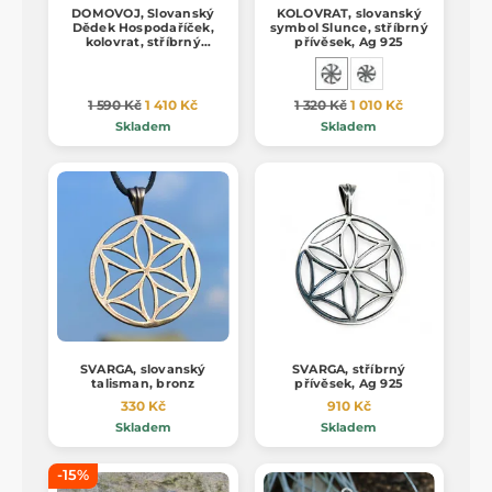
DOMOVOJ, Slovanský
KOLOVRAT, slovanský
Dědek Hospodaříček,
symbol Slunce, stříbrný
kolovrat, stříbrný
přívěsek, Ag 925
přívěsek, Ag 925, 9 g
1 590 Kč
1 410 Kč
1 320 Kč
1 010 Kč
Skladem
Skladem
SVARGA, slovanský
SVARGA, stříbrný
talisman, bronz
přívěsek, Ag 925
330 Kč
910 Kč
Skladem
Skladem
-15%