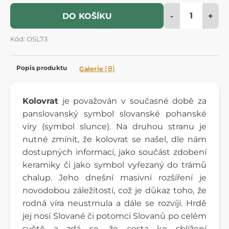
-
+
DO KOŠÍKU
Kód: OSL73
Popis produktu
(8)
Galerie
Kolovrat
je považován v současné době za
panslovanský symbol slovanské pohanské
víry (symbol slunce). Na druhou stranu je
nutné zmínit, že kolovrat se našel, dle nám
dostupných informací, jako součást zdobení
keramiky či jako symbol vyřezaný do trámů
chalup. Jeho dnešní masivní rozšíření je
novodobou záležitostí, což je důkaz toho, že
rodná víra neustrnula a dále se rozvíjí. Hrdě
jej nosí Slované či potomci Slovanů po celém
světě a zdá se, že cesta ke sblížení