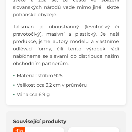
slovanských národů vede mimo jiné i skrze
pohanské obyčeje.
Talisman je oboustranný (levotočivý či
pravotočivý), masivní a plastický. Je naší
produkce, jsme autory modelu a vlastníme
odlévací formy, čili tento výrobek rádi
nabídneme se slevami do distribuce našim
obchodním partnerům.
Materiál: stříbro 925
Velikost cca 3,2 cm v průměru
Váha cca 6,9 g
Související produkty
-11%