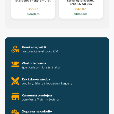
staroslovanský amulet
stříbrný přívěsek,
Srbsko, Ag 925
330 Kč
840 Kč
Skladem
Skladem
První a největší
historický e-shop v ČR
Vlastní kovárna
šperkařství i brašnářství
Zakázková výroba
pro hry, filmy i hudební kapely
Kamenná prodejna
otevřena 7 dní v týdnu
Doprava na cokoliv