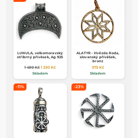
LUNULA, velkomoravský
ALATYR - Hvězda Roda,
stříbrný přívěsek, Ag 925
slovanský přívěšek,
bronz
1 490 Kč
1 330 Kč
375 Kč
Skladem
Skladem
-11%
-23%