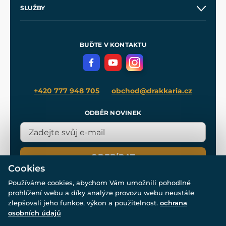
O nás
SLUŽBY
Velkoobchod
Naše dílny
Nákup na splátky
Zakázková výroba
Pro média
Meče pro Kingdom Come
BUĎTE V KONTAKTU
Volná místa
Filmový merch
Blog
+420 777 948 705
obchod@drakkaria.cz
ODBĚR NOVINEK
ODEBÍRAT
Cookies
Používáme cookies, abychom Vám umožnili pohodlné
prohlížení webu a díky analýze provozu webu neustále
zlepšovali jeho funkce, výkon a použitelnost.
ochrana
osobních údajů
© Všechna práva vyhrazena. www.drakkaria.cz 2007-2026.
Powered by
Simplia.cz
, protected by reCAPTCHA.