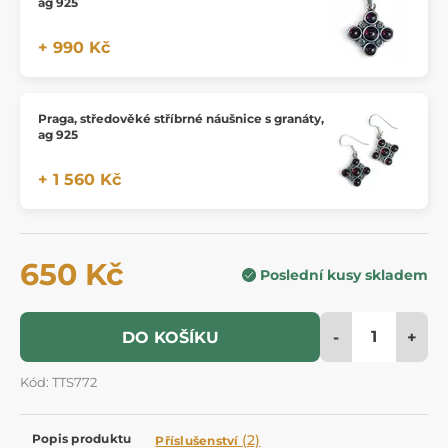
ag 925
+ 990 Kč
Praga, středověké stříbrné náušnice s granáty,
ag 925
+ 1 560 Kč
650 Kč
Poslední kusy skladem
-
+
DO KOŠÍKU
Kód: TTS772
Popis produktu
(2)
Příslušenství