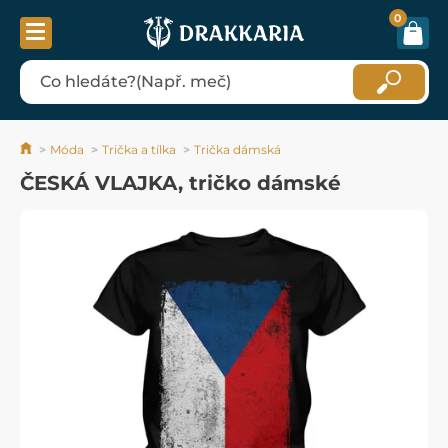
0
Móda
Trička a tílka
Trička dámská
ČESKÁ VLAJKA, tričko dámské