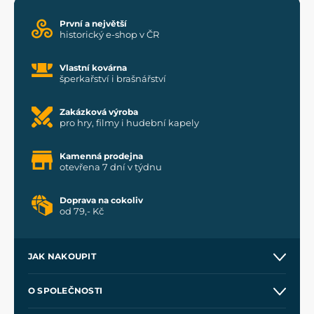
První a největší
historický e-shop v ČR
Vlastní kovárna
šperkařství i brašnářství
Zakázková výroba
pro hry, filmy i hudební kapely
Kamenná prodejna
otevřena 7 dní v týdnu
Doprava na cokoliv
od 79,- Kč
JAK NAKOUPIT
Kontakt a prodejny
O SPOLEČNOSTI
Obchodní podmínky