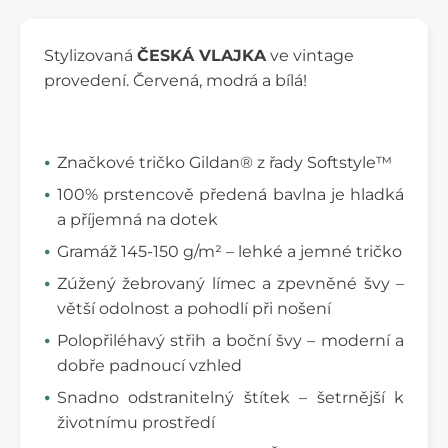
Stylizovaná
ČESKÁ VLAJKA
ve vintage
provedení. Červená, modrá a bílá!
Značkové tričko Gildan® z řady Softstyle™
100% prstencově předená bavlna je hladká
a příjemná na dotek
Gramáž 145-150 g/m² – lehké a jemné tričko
Zúžený žebrovaný límec a zpevněné švy –
větší odolnost a pohodlí při nošení
Polopřiléhavý střih a boční švy – moderní a
dobře padnoucí vzhled
Snadno odstranitelný štítek – šetrnější k
životnímu prostředí