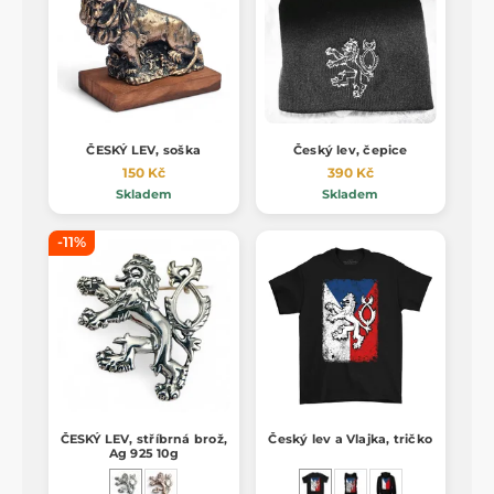
ČESKÝ LEV, soška
Český lev, čepice
150 Kč
390 Kč
Skladem
Skladem
-11%
ČESKÝ LEV, stříbrná brož,
Český lev a Vlajka, tričko
Ag 925 10g