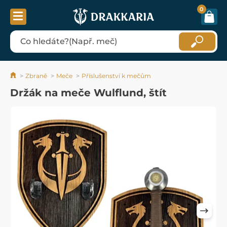
0
Zbraně
Meče
Příslušenství k mečům
Držák na meče Wulflund, štít