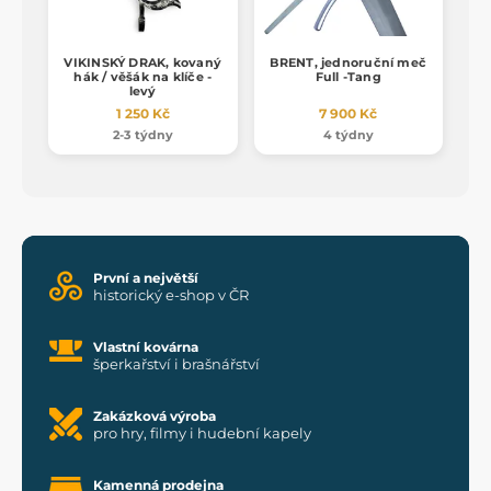
VIKINSKÝ DRAK, kovaný
BRENT, jednoruční meč
hák / věšák na klíče -
Full -Tang
levý
1 250 Kč
7 900 Kč
2-3 týdny
4 týdny
První a největší
historický e-shop v ČR
Vlastní kovárna
šperkařství i brašnářství
Zakázková výroba
pro hry, filmy i hudební kapely
Kamenná prodejna