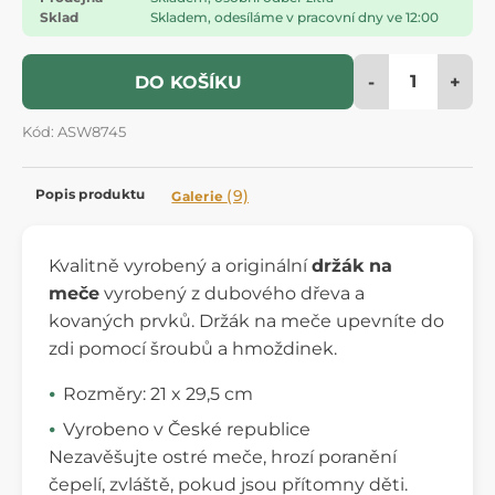
Sklad
Skladem, odesíláme v pracovní dny ve 12:00
-
+
DO KOŠÍKU
Kód: ASW8745
Popis produktu
(9)
Galerie
Kvalitně vyrobený a originální
držák na
meče
vyrobený z dubového dřeva a
kovaných prvků. Držák na meče upevníte do
zdi pomocí šroubů a hmoždinek.
Rozměry: 21 x 29,5 cm
Vyrobeno v České republice
Nezavěšujte ostré meče, hrozí poranění
čepelí, zvláště, pokud jsou přítomny děti.