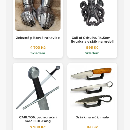
Železné plátové rukavice
Call of Cthulhu 14.5cm -
figurka a držák na mobil
4 700 Kč
995 Kč
Skladem
Skladem
CARLTON, jednoruční
Držák na nůž, malý
meč Full -Tang
7 900 Kč
160 Kč