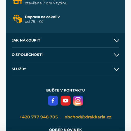
otevřena 7 dní v týdnu
Doprava na cokoliv
od 79,- Kč
JAK NAKOUPIT
Kontakt a prodejny
O SPOLEČNOSTI
Obchodní podmínky
O nás
SLUŽBY
Velkoobchod
Naše dílny
Nákup na splátky
Zakázková výroba
Pro média
Meče pro Kingdom Come
BUĎTE V KONTAKTU
Volná místa
Filmový merch
Blog
+420 777 948 705
obchod@drakkaria.cz
ODBĚR NOVINEK