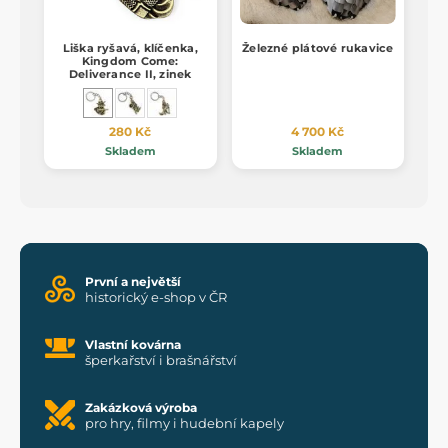
Liška ryšavá, klíčenka,
Železné plátové rukavice
Kingdom Come:
Deliverance II, zinek
280 Kč
4 700 Kč
Skladem
Skladem
První a největší
historický e-shop v ČR
Vlastní kovárna
šperkařství i brašnářství
Zakázková výroba
pro hry, filmy i hudební kapely