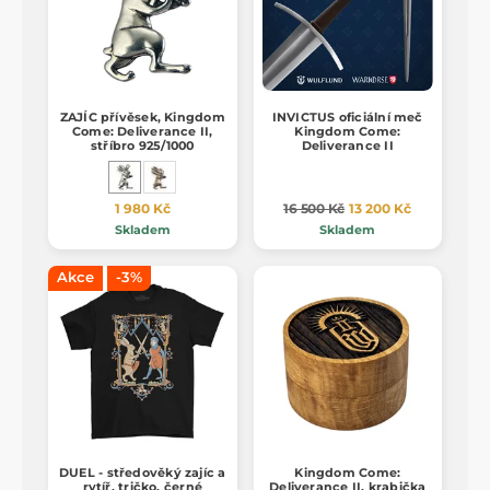
ZAJÍC přívěsek, Kingdom
INVICTUS oficiální meč
Come: Deliverance II,
Kingdom Come:
stříbro 925/1000
Deliverance II
1 980 Kč
16 500 Kč
13 200 Kč
Skladem
Skladem
Akce
-3%
DUEL - středověký zajíc a
Kingdom Come:
rytíř, tričko, černé
Deliverance II, krabička