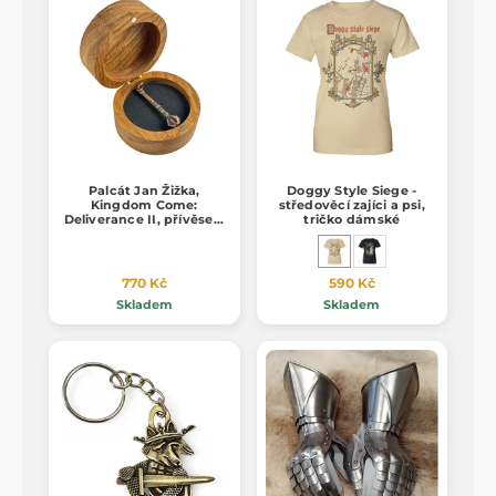
Palcát Jan Žižka,
Doggy Style Siege -
Kingdom Come:
středověcí zajíci a psi,
Deliverance II, přívěsek,
tričko dámské
bronz
770 Kč
590 Kč
Skladem
Skladem