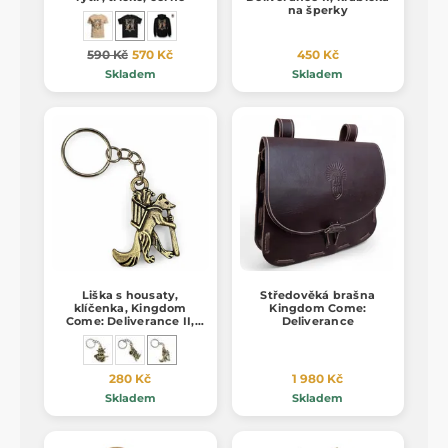
na šperky
590 Kč
570 Kč
450 Kč
Skladem
Skladem
Liška s housaty,
Středověká brašna
klíčenka, Kingdom
Kingdom Come:
Come: Deliverance II,
Deliverance
zinek
280 Kč
1 980 Kč
Skladem
Skladem