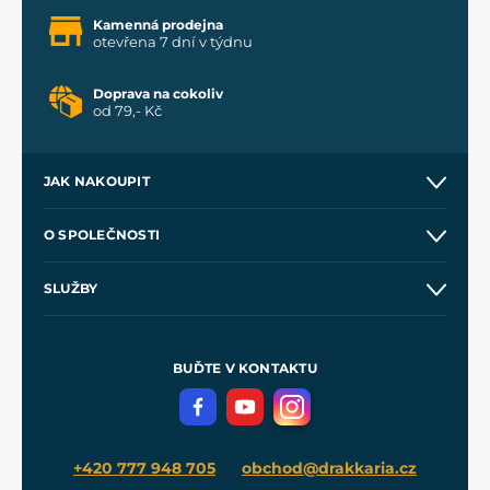
Kamenná prodejna
otevřena 7 dní v týdnu
Doprava na cokoliv
od 79,- Kč
JAK NAKOUPIT
Kontakt a prodejny
O SPOLEČNOSTI
Obchodní podmínky
O nás
SLUŽBY
Velkoobchod
Naše dílny
Nákup na splátky
Zakázková výroba
Pro média
Meče pro Kingdom Come
BUĎTE V KONTAKTU
Volná místa
Filmový merch
Blog
+420 777 948 705
obchod@drakkaria.cz