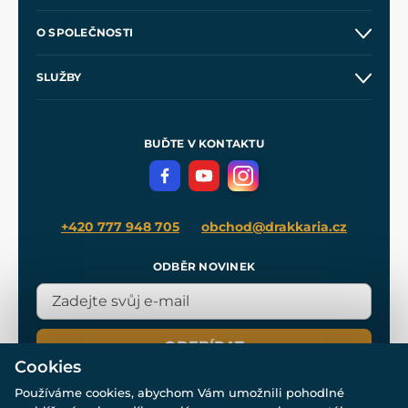
Kontakt a prodejny
O SPOLEČNOSTI
Obchodní podmínky
O nás
SLUŽBY
Velkoobchod
Naše dílny
Nákup na splátky
Zakázková výroba
Pro média
Meče pro Kingdom Come
BUĎTE V KONTAKTU
Volná místa
Filmový merch
Blog
+420 777 948 705
obchod@drakkaria.cz
ODBĚR NOVINEK
ODEBÍRAT
Cookies
Používáme cookies, abychom Vám umožnili pohodlné