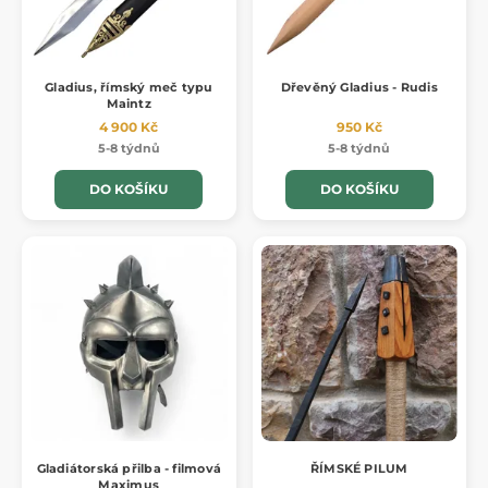
Gladius, římský meč typu
Dřevěný Gladius - Rudis
Maintz
4 900 Kč
950 Kč
5-8 týdnů
5-8 týdnů
DO KOŠÍKU
DO KOŠÍKU
Gladiátorská přilba - filmová
ŘÍMSKÉ PILUM
Maximus