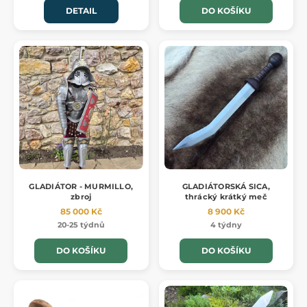
DETAIL
DO KOŠÍKU
GLADIÁTOR - MURMILLO,
GLADIÁTORSKÁ SICA,
zbroj
thrácký krátký meč
85 000 Kč
8 900 Kč
20-25 týdnů
4 týdny
DO KOŠÍKU
DO KOŠÍKU