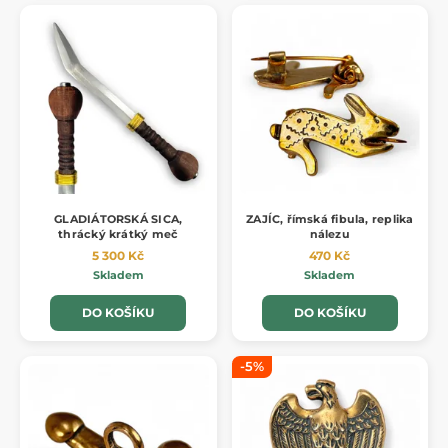
GLADIÁTORSKÁ SICA,
ZAJÍC, římská fibula, replika
thrácký krátký meč
nálezu
5 300 Kč
470 Kč
Skladem
Skladem
DO KOŠÍKU
DO KOŠÍKU
-5%