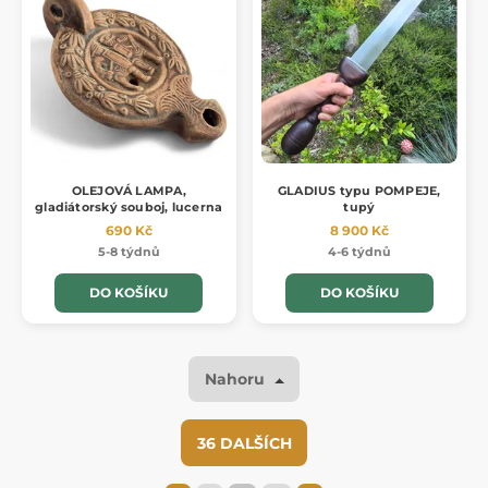
OLEJOVÁ LAMPA,
GLADIUS typu POMPEJE,
gladiátorský souboj, lucerna
tupý
690 Kč
8 900 Kč
5-8 týdnů
4-6 týdnů
DO KOŠÍKU
DO KOŠÍKU
Nahoru
36 DALŠÍCH