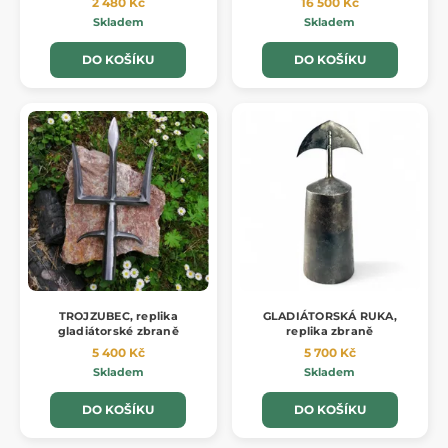
2 480 Kč
16 500 Kč
Skladem
Skladem
DO KOŠÍKU
DO KOŠÍKU
TROJZUBEC, replika
GLADIÁTORSKÁ RUKA,
gladiátorské zbraně
replika zbraně
5 400 Kč
5 700 Kč
Skladem
Skladem
DO KOŠÍKU
DO KOŠÍKU