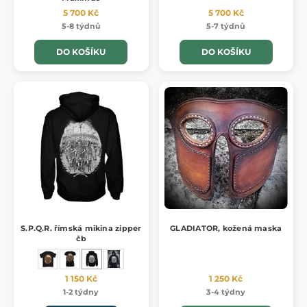
5 700 Kč
5 700 Kč
5-8 týdnů
5-7 týdnů
DO KOŠÍKU
DO KOŠÍKU
S.P.Q.R. římská mikina zipper
GLADIATOR, kožená maska
čb
1 150 Kč
1 250 Kč
1-2 týdny
3-4 týdny