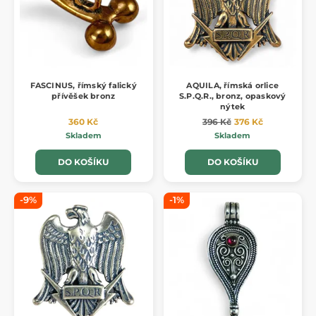
FASCINUS, římský falický
AQUILA, římská orlice
přívěšek bronz
S.P.Q.R., bronz, opaskový
nýtek
360 Kč
396 Kč
376 Kč
Skladem
Skladem
DO KOŠÍKU
DO KOŠÍKU
-9%
-1%