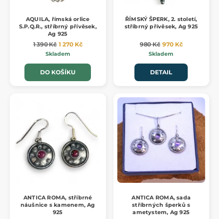
AQUILA, římská orlice
ŘÍMSKÝ ŠPERK, 2. století,
S.P.Q.R., stříbrný přívěsek,
stříbrný přívěsek, Ag 925
Ag 925
1 390 Kč
1 270 Kč
980 Kč
970 Kč
Skladem
Skladem
DO KOŠÍKU
DETAIL
ANTICA ROMA, stříbrné
ANTICA ROMA, sada
náušnice s kamenem, Ag
stříbrných šperků s
925
ametystem, Ag 925