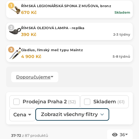
ŘÍMSKÁ LEGIONÁŘSKÁ SPONA Z MUŠOVA, bronz
670 Kč
Skladem
ŘÍMSKÁ OLEJOVÁ LAMPA - replika
390 Kč
2-3 týdny
Gladius, římský meč typu Maintz
4 900 Kč
5-8 týdnů
Doporučujeme
Prodejna Praha 2
Skladem
(52)
(61)
Zobrazit všechny filtry
Cena
36
37-72
z 87 produktů