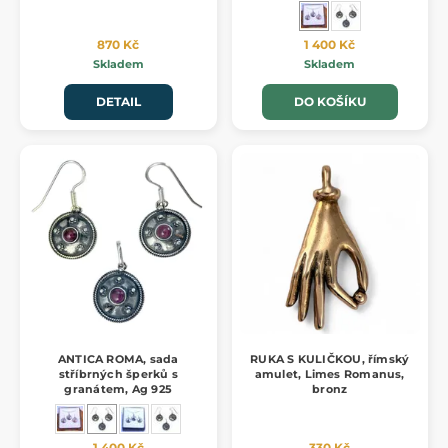
870 Kč
1 400 Kč
Skladem
Skladem
DETAIL
DO KOŠÍKU
ANTICA ROMA, sada
RUKA S KULIČKOU, římský
stříbrných šperků s
amulet, Limes Romanus,
granátem, Ag 925
bronz
1 400 Kč
330 Kč