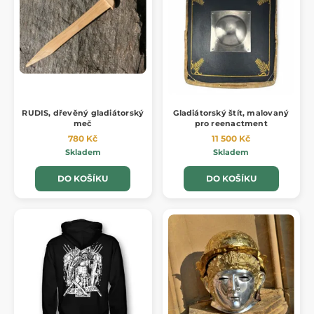
RUDIS, dřevěný gladiátorský
Gladiátorský štít, malovaný
meč
pro reenactment
780 Kč
11 500 Kč
Skladem
Skladem
DO KOŠÍKU
DO KOŠÍKU