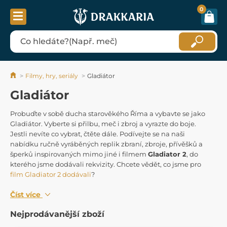
0
Filmy, hry, seriály
Gladiátor
Gladiátor
Probuďte v sobě ducha starověkého Říma a vybavte se jako
Gladiátor. Vyberte si přilbu, meč i zbroj a vyrazte do boje.
Jestli nevíte co vybrat, čtěte dále. Podívejte se na naši
nabídku ručně vyráběných replik zbraní, zbroje, přívěšků a
šperků inspirovaných mimo jiné i filmem
Gladiator 2
, do
kterého jsme dodávali rekvizity. Chcete vědět, co jsme pro
film Gladiator 2 dodávali
?
Číst více
Nejprodávanější zboží