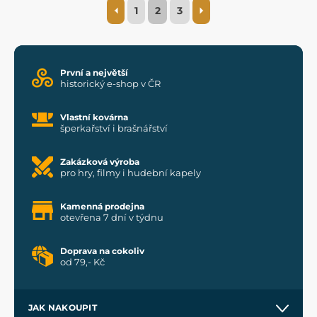
1
2
3
První a největší
historický e-shop v ČR
Vlastní kovárna
šperkařství i brašnářství
Zakázková výroba
pro hry, filmy i hudební kapely
Kamenná prodejna
otevřena 7 dní v týdnu
Doprava na cokoliv
od 79,- Kč
JAK NAKOUPIT