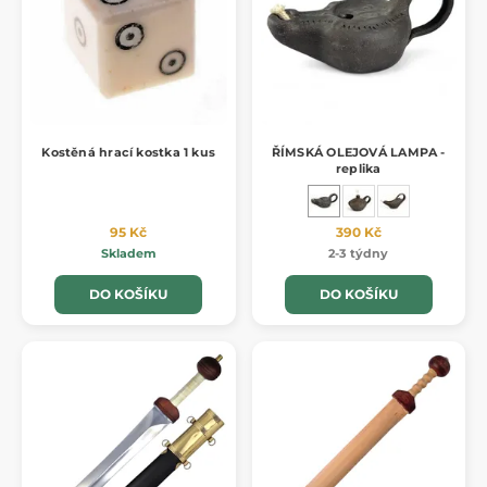
Kostěná hrací kostka 1 kus
ŘÍMSKÁ OLEJOVÁ LAMPA -
replika
95 Kč
390 Kč
Skladem
2-3 týdny
DO KOŠÍKU
DO KOŠÍKU