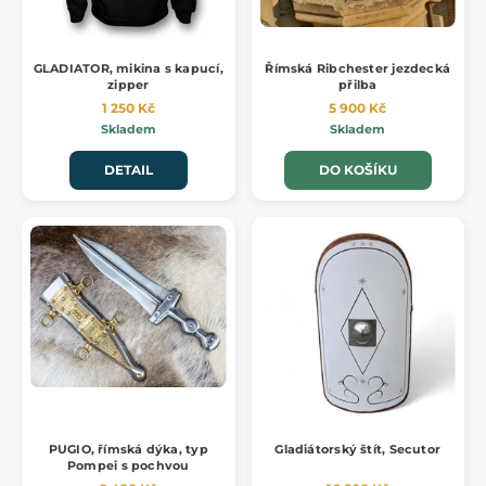
GLADIATOR, mikina s kapucí,
Římská Ribchester jezdecká
zipper
přilba
1 250 Kč
5 900 Kč
Skladem
Skladem
DETAIL
DO KOŠÍKU
PUGIO, římská dýka, typ
Gladiátorský štít, Secutor
Pompei s pochvou