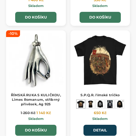
Skladem
Skladem
DO KOŠÍKU
DO KOŠÍKU
-10%
ŘÍMSKÁ RUKA S KULIČKOU,
S.P.Q.R. římské tričko
Limes Romanum, stříbrný
přívěsek, Ag 925
1 260 Kč
1 140 Kč
650 Kč
Skladem
Skladem
DO KOŠÍKU
DETAIL