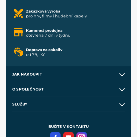
Zakázková výroba
pro hry, filmy i hudební kapely
Kamenná prodejna
otevřena 7 dní v týdnu
Doprava na cokoliv
od 79,- Kč
JAK NAKOUPIT
Kontakt a prodejny
O SPOLEČNOSTI
Obchodní podmínky
O nás
SLUŽBY
Velkoobchod
Naše dílny
Nákup na splátky
Zakázková výroba
Pro média
Meče pro Kingdom Come
BUĎTE V KONTAKTU
Volná místa
Filmový merch