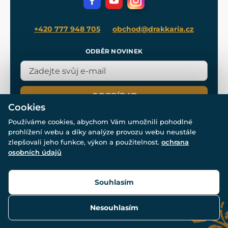
Blog
+420 777 948 705
obchod@drakkaria.cz
ODBĚR NOVINEK
ODEBÍRAT
Cookies
Používáme cookies, abychom Vám umožnili pohodlné
prohlížení webu a díky analýze provozu webu neustále
zlepšovali jeho funkce, výkon a použitelnost.
ochrana
osobních údajů
© Všechna práva vyhrazena. www.drakkaria.cz 2007-2026.
Powered by
Simplia.cz
, protected by reCAPTCHA.
Souhlasím
Nesouhlasím