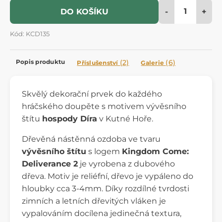
-
+
DO KOŠÍKU
Kód: KCD135
Popis produktu
(2)
(6)
Příslušenství
Galerie
Skvělý dekorační prvek do každého
hráčského doupěte s motivem vývěsního
štítu
hospody Díra
v Kutné Hoře.
Dřevěná nástěnná ozdoba ve tvaru
vývěsního štítu
s logem
Kingdom Come:
Deliverance 2
je vyrobena z dubového
dřeva. Motiv je reliéfní, dřevo je vypáleno do
hloubky cca 3-4mm. Díky rozdílné tvrdosti
zimních a letních dřevitých vláken je
vypalováním docílena jedinečná textura,