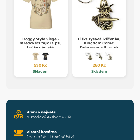
Doggy Style Siege -
Liška ryšavá, klíčenka,
středověcí zajíci a psi,
Kingdom Come:
tričko dámské
Deliverance II, zinek
590 Kč
280 Kč
Skladem
Skladem
První a největší
historický e-shop v ČR
Vlastní kovárna
šperkařství i brašnářství