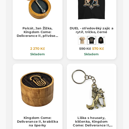
Palcát, Jan Žižka,
DUEL - středověký zajíc a
Kingdom Come:
rytíř, tričko, černé
Deliverance II, přívěsek,
stříbro 925/1000
2 270 Kč
590 Kč
570 Kč
Skladem
Skladem
Kingdom Come:
Liška s housaty,
Deliverance II, krabička
klíčenka, Kingdom
na šperky
Come: Deliverance II,