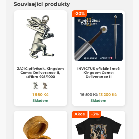
Související produkty
-20%
ZAJÍC přívěsek, Kingdom
INVICTUS oficiální meč
Come: Deliverance II,
Kingdom Come:
stříbro 925/1000
Deliverance II
1 980 Kč
16 500 Kč
13 200 Kč
Skladem
Skladem
Akce
-3%