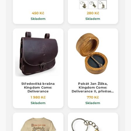
zinek
450 Kč
280 Kč
Skladem
Skladem
Středověká brašna
Palcát Jan Žižka,
Kingdom Come:
Kingdom Come:
Deliverance
Deliverance II, přívěsek,
bronz
1 980 Kč
770 Kč
Skladem
Skladem