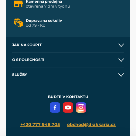
Kamenná prodejna
otevřena 7 dní v týdnu
Doprava na cokoliv
od 79,- Kč
JAK NAKOUPIT
Kontakt a prodejny
O SPOLEČNOSTI
Obchodní podmínky
O nás
SLUŽBY
Velkoobchod
Naše dílny
Nákup na splátky
Zakázková výroba
Pro média
Meče pro Kingdom Come
BUĎTE V KONTAKTU
Volná místa
Filmový merch
Blog
+420 777 948 705
obchod@drakkaria.cz