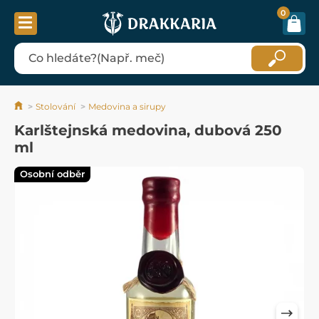
0
Stolování
Medovina a sirupy
Karlštejnská medovina, dubová 250
ml
Osobní odběr