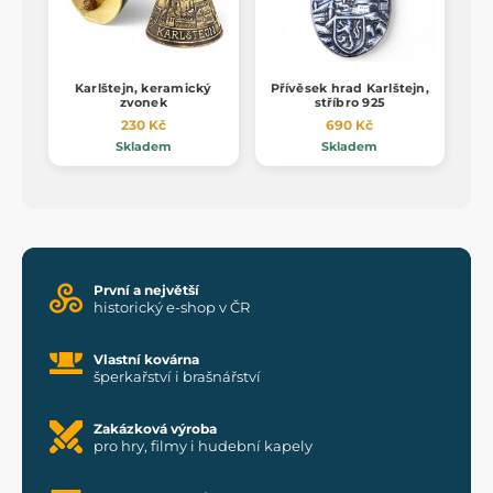
Karlštejn, keramický
Přívěsek hrad Karlštejn,
zvonek
stříbro 925
230 Kč
690 Kč
Skladem
Skladem
První a největší
historický e-shop v ČR
Vlastní kovárna
šperkařství i brašnářství
Zakázková výroba
pro hry, filmy i hudební kapely