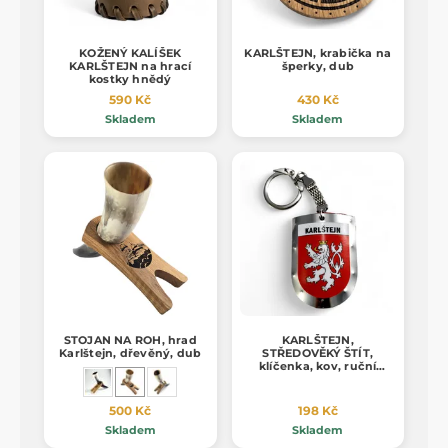
KOŽENÝ KALÍŠEK
KARLŠTEJN, krabička na
KARLŠTEJN na hrací
šperky, dub
kostky hnědý
590 Kč
430 Kč
Skladem
Skladem
STOJAN NA ROH, hrad
KARLŠTEJN,
Karlštejn, dřevěný, dub
STŘEDOVĚKÝ ŠTÍT,
klíčenka, kov, ruční
práce
500 Kč
198 Kč
Skladem
Skladem