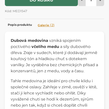
DO KOŠÍKU
Kód: MED1547
Popis produktu
(2)
Galerie
Dubová medovina
vzniká spojením
poctivého
včelího medu
a síly dubového
dřeva. Zraje v sudech, které jí dodávají jemně
kouřový tón a hladkou chuť s dotekem
vanilky. Je vyráběna bez chemických přísad a
konzervantů, jen z medu, vody a času.
Tahle medovina je ideální pro chvíle klidu i
společné oslavy. Zahřeje v zimě, osvěží v létě,
stačí ji lehce vychladit nebo ohřát. Díky
vyvážené chuti se hodí k dezertům, sýrům
nebo jen tak, když si chceš dopřát chvíli