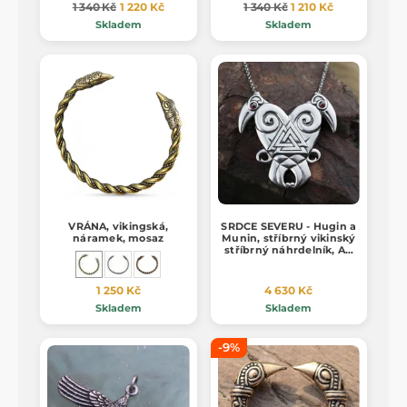
1 340 Kč
1 220 Kč
1 340 Kč
1 210 Kč
Skladem
Skladem
VRÁNA, vikingská,
SRDCE SEVERU - Hugin a
náramek, mosaz
Munin, stříbrný vikinský
stříbrný náhrdelník, Ag
925, 24g
1 250 Kč
4 630 Kč
Skladem
Skladem
-9%