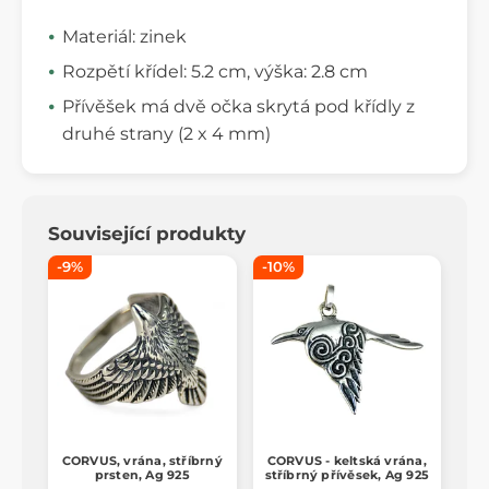
Materiál: zinek
Rozpětí křídel: 5.2 cm, výška: 2.8 cm
Přívěšek má dvě očka skrytá pod křídly z
druhé strany (2 x 4 mm)
Související produkty
-9%
-10%
CORVUS, vrána, stříbrný
CORVUS - keltská vrána,
prsten, Ag 925
stříbrný přívěsek, Ag 925