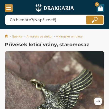
0
Šperky
Amulety ze zinku
Vikingské amulety
Přívěšek letící vrány, staromosaz