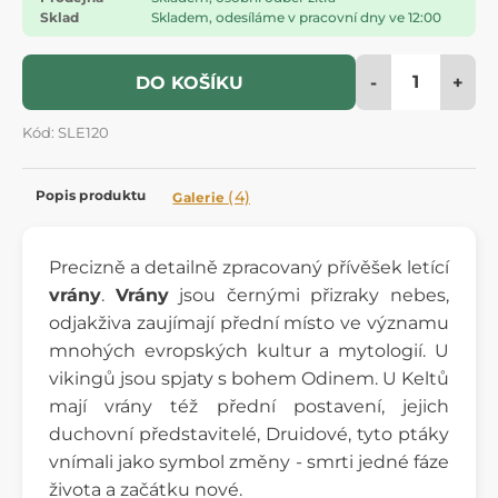
Sklad
Skladem, odesíláme v pracovní dny ve 12:00
-
+
DO KOŠÍKU
Kód: SLE120
Popis produktu
(4)
Galerie
Precizně a detailně zpracovaný přívěšek letící
vrány
.
Vrány
jsou černými přizraky nebes,
odjakživa zaujímají přední místo ve významu
mnohých evropských kultur a mytologií. U
vikingů jsou spjaty s bohem Odinem. U Keltů
mají vrány též přední postavení, jejich
duchovní představitelé, Druidové, tyto ptáky
vnímali jako symbol změny - smrti jedné fáze
života a začátku nové.