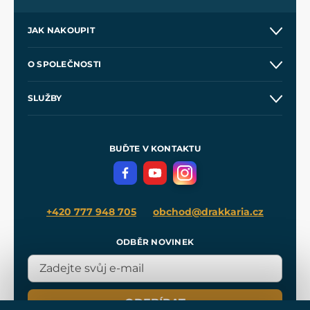
JAK NAKOUPIT
Kontakt a prodejny
O SPOLEČNOSTI
Obchodní podmínky
O nás
SLUŽBY
Velkoobchod
Naše dílny
Nákup na splátky
Zakázková výroba
Pro média
Meče pro Kingdom Come
BUĎTE V KONTAKTU
Volná místa
Filmový merch
Blog
+420 777 948 705
obchod@drakkaria.cz
ODBĚR NOVINEK
ODEBÍRAT