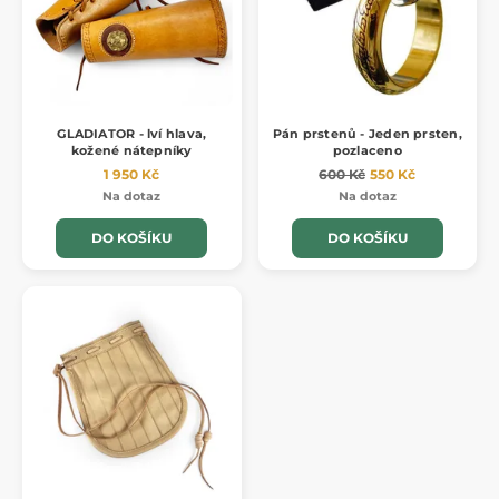
GLADIATOR - lví hlava,
Pán prstenů - Jeden prsten,
kožené nátepníky
pozlaceno
1 950 Kč
600 Kč
550 Kč
Na dotaz
Na dotaz
DO KOŠÍKU
DO KOŠÍKU