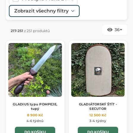
Zobrazit všechny filtry
36
217-251
z 251 produktů
GLADIUS typu POMPEJE,
GLADIÁTORSKÝ ŠTÍT -
tupý
SECUTOR
8 900 Kč
12 500 Kč
4-6 týdnů
3-4 týdny
DO KOŠÍKU
DO KOŠÍKU