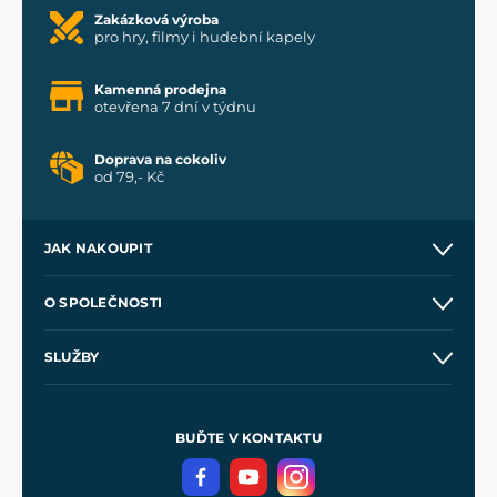
Zakázková výroba
pro hry, filmy i hudební kapely
Kamenná prodejna
otevřena 7 dní v týdnu
Doprava na cokoliv
od 79,- Kč
JAK NAKOUPIT
Kontakt a prodejny
O SPOLEČNOSTI
Obchodní podmínky
O nás
SLUŽBY
Velkoobchod
Naše dílny
Nákup na splátky
Zakázková výroba
Pro média
Meče pro Kingdom Come
BUĎTE V KONTAKTU
Volná místa
Filmový merch