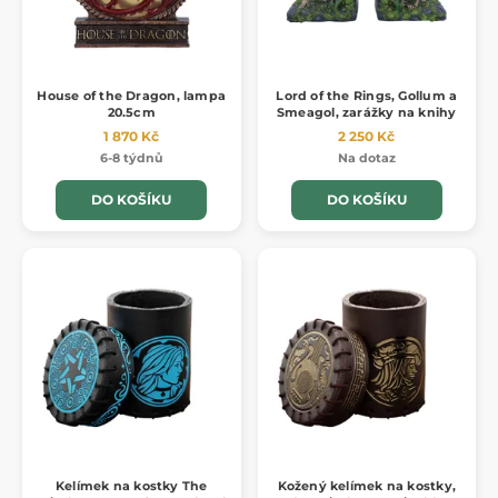
House of the Dragon, lampa
Lord of the Rings, Gollum a
20.5cm
Smeagol, zarážky na knihy
1 870 Kč
2 250 Kč
6-8 týdnů
Na dotaz
DO KOŠÍKU
DO KOŠÍKU
Kelímek na kostky The
Kožený kelímek na kostky,