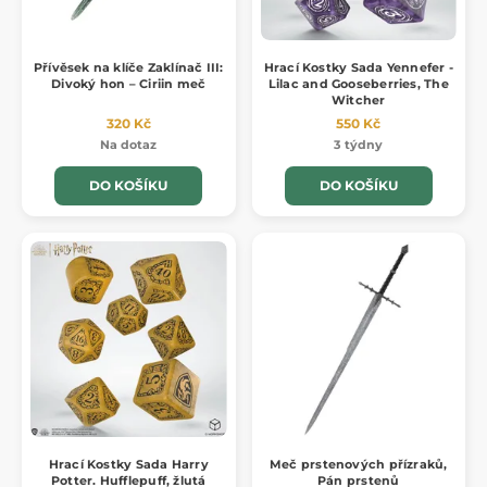
Přívěsek na klíče Zaklínač III:
Hrací Kostky Sada Yennefer -
Divoký hon – Ciriin meč
Lilac and Gooseberries, The
Witcher
320 Kč
550 Kč
Na dotaz
3 týdny
DO KOŠÍKU
DO KOŠÍKU
Hrací Kostky Sada Harry
Meč prstenových přízraků,
Potter. Hufflepuff, žlutá
Pán prstenů