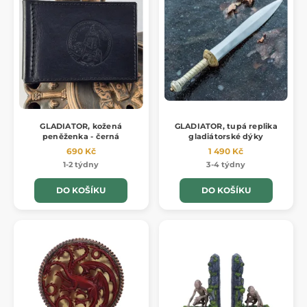
GLADIATOR, kožená
GLADIATOR, tupá replika
peněženka - černá
gladiátorské dýky
690 Kč
1 490 Kč
1-2 týdny
3-4 týdny
DO KOŠÍKU
DO KOŠÍKU