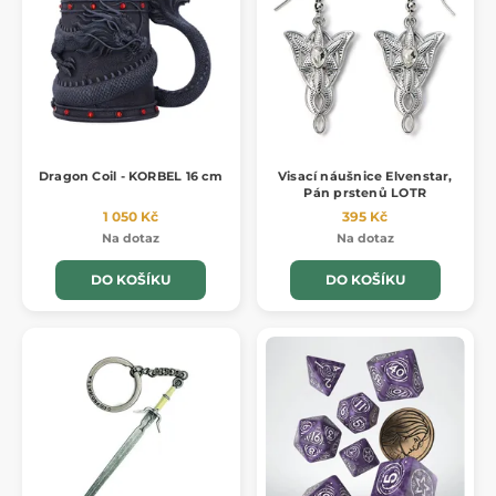
Dragon Coil - KORBEL 16 cm
Visací náušnice Elvenstar,
Pán prstenů LOTR
1 050 Kč
395 Kč
Na dotaz
Na dotaz
DO KOŠÍKU
DO KOŠÍKU