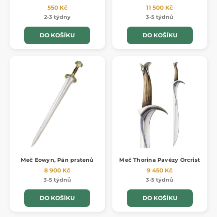
550 Kč
11 500 Kč
2-3 týdny
3-5 týdnů
DO KOŠÍKU
DO KOŠÍKU
Meč Eowyn, Pán prstenů
Meč Thorina Pavézy Orcrist
8 900 Kč
9 450 Kč
3-5 týdnů
3-5 týdnů
DO KOŠÍKU
DO KOŠÍKU