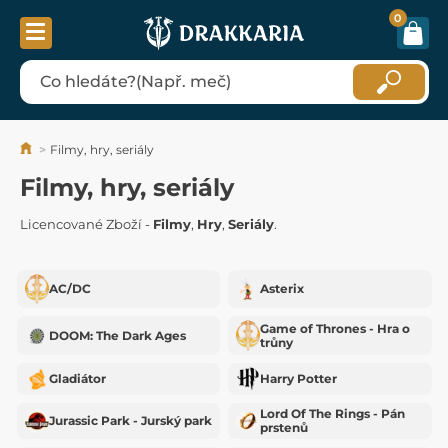
0
Filmy, hry, seriály
Filmy, hry, seriály
Licencované Zboží -
Filmy
,
Hry
,
Seriály
.
AC/DC
Asterix
Game of Thrones - Hra o
DOOM: The Dark Ages
trůny
Gladiátor
Harry Potter
Lord Of The Rings - Pán
Jurassic Park - Jurský park
prstenů