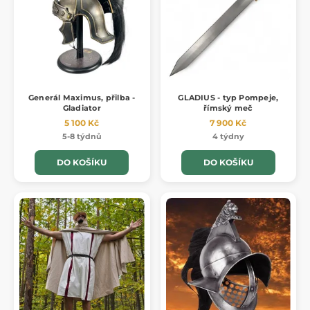
Generál Maximus, přilba -
GLADIUS - typ Pompeje,
Gladiator
římský meč
5 100 Kč
7 900 Kč
5-8 týdnů
4 týdny
DO KOŠÍKU
DO KOŠÍKU