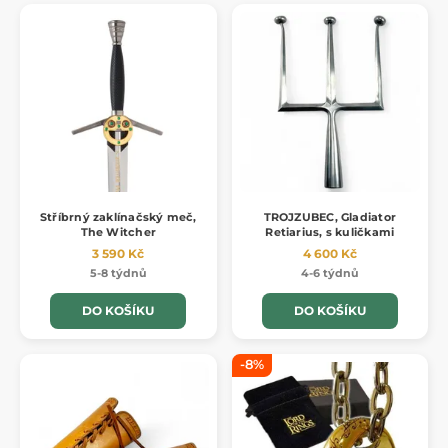
Stříbrný zaklínačský meč,
TROJZUBEC, Gladiator
The Witcher
Retiarius, s kuličkami
3 590 Kč
4 600 Kč
5-8 týdnů
4-6 týdnů
DO KOŠÍKU
DO KOŠÍKU
-8%