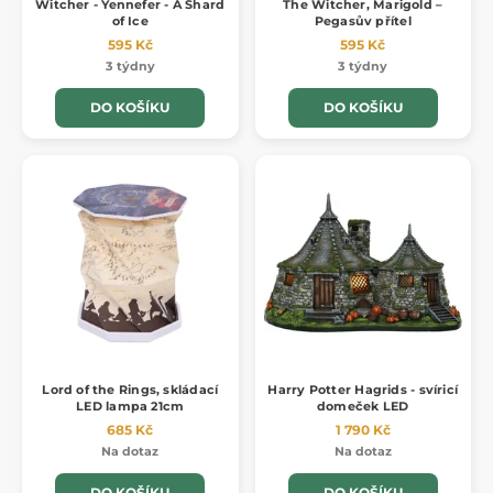
Witcher - Yennefer - A Shard
The Witcher, Marigold –
of Ice
Pegasův přítel
595 Kč
595 Kč
3 týdny
3 týdny
DO KOŠÍKU
DO KOŠÍKU
Lord of the Rings, skládací
Harry Potter Hagrids - svíricí
LED lampa 21cm
domeček LED
685 Kč
1 790 Kč
Na dotaz
Na dotaz
DO KOŠÍKU
DO KOŠÍKU