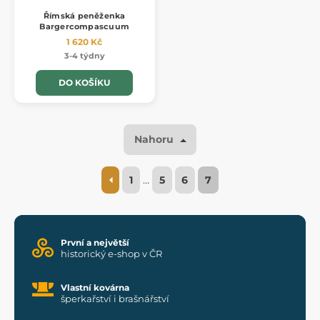
Římská peněženka
Bargercompascuum
1 620 Kč
3-4 týdny
DO KOŠÍKU
Nahoru
1
…
5
6
7
První a největší
historický e-shop v ČR
Vlastní kovárna
šperkařství i brašnářství