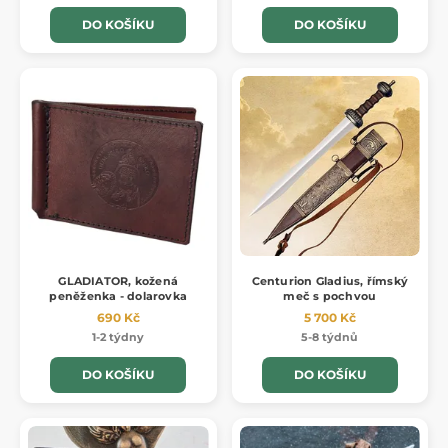
DO KOŠÍKU
DO KOŠÍKU
GLADIATOR, kožená
Centurion Gladius, římský
peněženka - dolarovka
meč s pochvou
690 Kč
5 700 Kč
1-2 týdny
5-8 týdnů
DO KOŠÍKU
DO KOŠÍKU