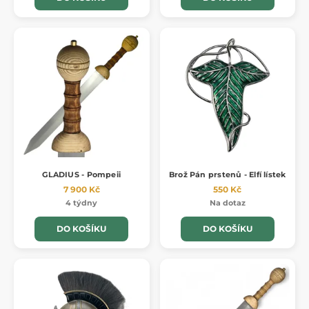
GLADIUS - Pompeii
Brož Pán prstenů - Elfí lístek
7 900 Kč
550 Kč
4 týdny
Na dotaz
DO KOŠÍKU
DO KOŠÍKU