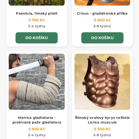
Paenlula, římský plášť
Crixus - gladiátorská přilba
3 700 Kč
6 800 Kč
3-4 týdny
5-8 týdnů
DO KOŠÍKU
DO KOŠÍKU
Manica gladiatoria -
Římský svalový kyrys velitele
prošívaná paže gladiatora
Lorica muscula
2 900 Kč
9 500 Kč
3-4 týdny
5-8 týdnů