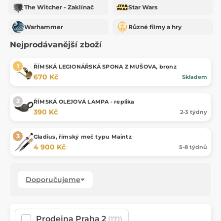
The Witcher - Zaklínač
Star Wars
Warhammer
Různé filmy a hry
Nejprodávanější zboží
ŘÍMSKÁ LEGIONÁŘSKÁ SPONA Z MUŠOVA, bronz
670 Kč
Skladem
ŘÍMSKÁ OLEJOVÁ LAMPA - replika
390 Kč
2-3 týdny
Gladius, římský meč typu Maintz
4 900 Kč
5-8 týdnů
Doporučujeme
Prodejna Praha 2
(171)