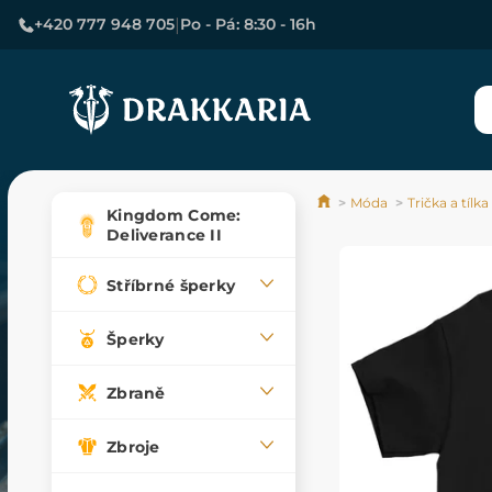
|
+420 777 948 705
Po - Pá: 8:30 - 16h
Móda
Trička a tílka
Kingdom Come:
Deliverance II
Stříbrné šperky
Šperky
Zbraně
Zbroje