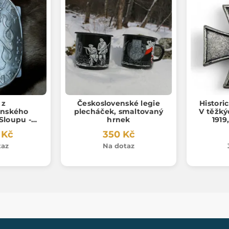
 z
Československé legie
Histori
enského
plecháček, smaltovaný
V těžký
Sloupu -
hrnek
1919
ka
 Kč
350 Kč
taz
Na dotaz