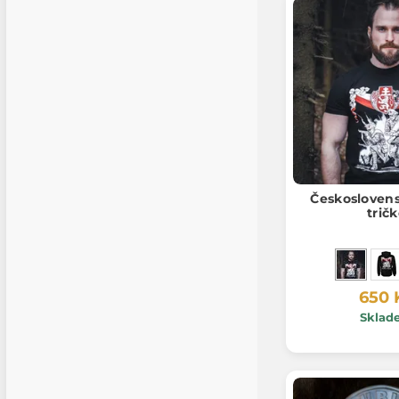
Českoslovens
trič
650 
Sklad