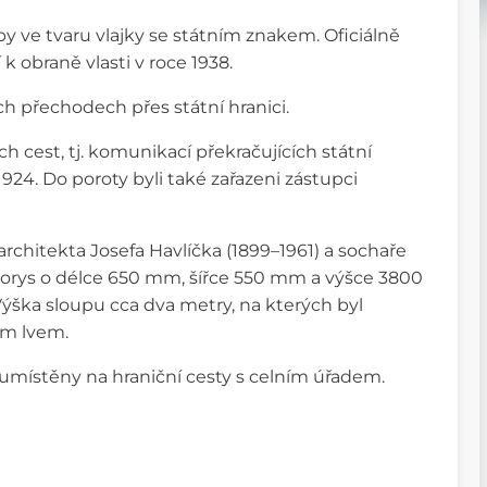
y ve tvaru vlajky se státním znakem. Oficiálně
k obraně vlasti v roce 1938.
ch přechodech přes státní hranici.
cest, tj. komunikací překračujících státní
1924. Do poroty byli také zařazeni zástupci
rchitekta Josefa Havlíčka (1899–1961) a sochaře
dorys o délce 650 mm, šířce 550 mm a výšce 3800
Výška sloupu cca dva metry, na kterých byl
ým lvem.
umístěny na hraniční cesty s celním úřadem.