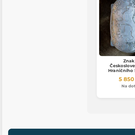
Znak
Českoslov
Hraničního 
repli
5 850
Na do