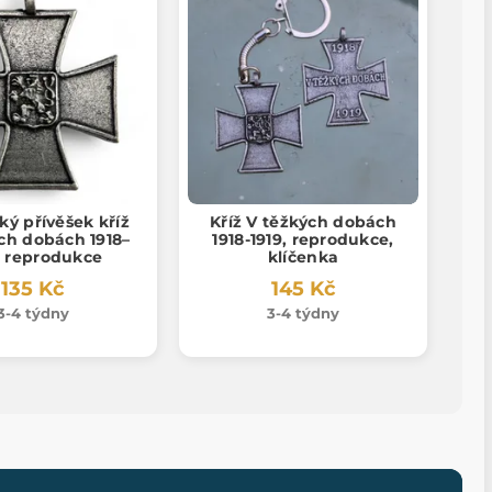
cký přívěšek kříž
Kříž V těžkých dobách
ch dobách 1918–
1918-1919, reprodukce,
, reprodukce
klíčenka
135 Kč
145 Kč
3-4 týdny
3-4 týdny