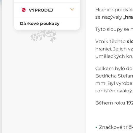
Hranice předvá
VÝPRODEJ
se nazývaly „
hra
Dárkové poukazy
Tyto sloupy se n
Vznik těchto
sl
hranici. Jejich 
uměleckých kruh
Celkem bylo do 
Bedřicha Stefan
mm. Byl vyroben
umístěn oválný
Během roku 1925
Značkové trič