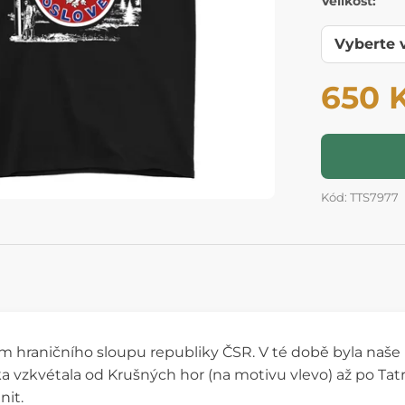
Velikost:
650 
Kód: TTS7977
m hraničního sloupu republiky ČSR. V té době byla naš
a vzkvétala od Krušných hor (na motivu vlevo) až po Tatry 
nit.