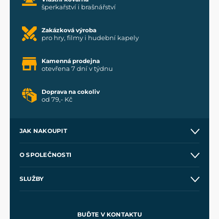
šperkařství i brašnářství
Zakázková výroba
pro hry, filmy i hudební kapely
Kamenná prodejna
otevřena 7 dní v týdnu
Doprava na cokoliv
od 79,- Kč
JAK NAKOUPIT
Kontakt a prodejny
O SPOLEČNOSTI
Obchodní podmínky
O nás
SLUŽBY
Velkoobchod
Naše dílny
Nákup na splátky
Zakázková výroba
Pro média
Meče pro Kingdom Come
BUĎTE V KONTAKTU
Volná místa