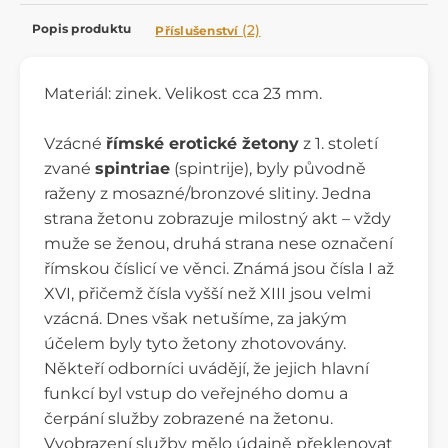
Popis produktu
(2)
Příslušenství
Materiál: zinek. Velikost cca 23 mm.
Vzácné
římské erotické žetony
z 1. století
zvané
spintriae
(spintrije), byly původně
raženy z mosazné/bronzové slitiny. Jedna
strana žetonu zobrazuje milostný akt – vždy
muže se ženou, druhá strana nese označení
římskou číslicí ve věnci. Známá jsou čísla I až
XVI, přičemž čísla vyšší než XIII jsou velmi
vzácná. Dnes však netušíme, za jakým
účelem byly tyto žetony zhotovovány.
Někteří odborníci uvádějí, že jejich hlavní
funkcí byl vstup do veřejného domu a
čerpání služby zobrazené na žetonu.
Vyobrazení služby mělo údajně překlenovat