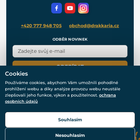
Filmový merch
Blog
+420 777 948 705
obchod@drakkaria.cz
ODBĚR NOVINEK
ODEBÍRAT
Cookies
Používáme cookies, abychom Vám umožnili pohodlné
prohlížení webu a díky analýze provozu webu neustále
zlepšovali jeho funkce, výkon a použitelnost.
ochrana
osobních údajů
© Všechna práva vyhrazena. www.drakkaria.cz 2007-2026.
Powered by
Simplia.cz
, protected by reCAPTCHA.
Souhlasím
Nesouhlasím