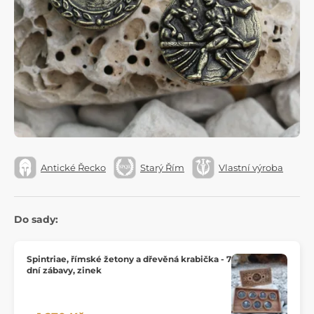
Antické Řecko
Starý Řím
Vlastní výroba
Do sady:
Spintriae, římské žetony a dřevěná krabička - 7
dní zábavy, zinek