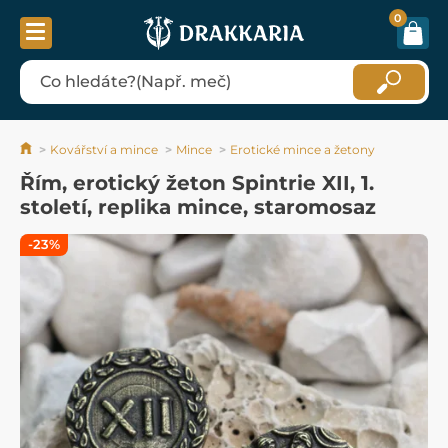
0
Kovářství a mince
Mince
Erotické mince a žetony
Řím, erotický žeton Spintrie XII, 1.
století, replika mince, staromosaz
-23%