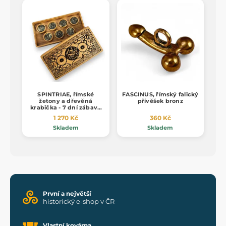
SPINTRIAE, římské
FASCINUS, římský falický
žetony a dřevěná
přívěšek bronz
krabička - 7 dní zábavy
staromosaz
1 270 Kč
360 Kč
Skladem
Skladem
První a největší
historický e-shop v ČR
Vlastní kovárna