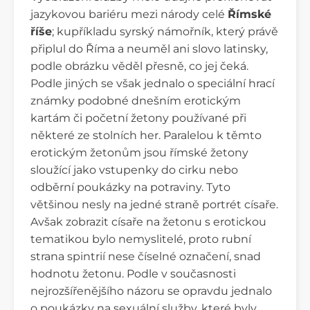
jazykovou bariéru mezi národy celé
Římské
říše
; kupříkladu syrský námořník, který právě
připlul do Říma a neuměl ani slovo latinsky,
podle obrázku věděl přesně, co jej čeká.
Podle jiných se však jednalo o speciální hrací
známky podobné dnešním erotickým
kartám či početní žetony používané při
některé ze stolních her. Paralelou k těmto
erotickým žetonům jsou římské žetony
sloužící jako vstupenky do cirku nebo
odběrní poukázky na potraviny. Tyto
většinou nesly na jedné straně portrét císaře.
Avšak zobrazit císaře na žetonu s erotickou
tematikou bylo nemyslitelé, proto rubní
strana spintrií nese číselné označení, snad
hodnotu žetonu. Podle v současnosti
nejrozšířenějšího názoru se opravdu jednalo
o poukázky na sexuální služby, které byly