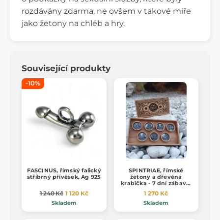
rozdávány zdarma, ne ovšem v takové míře
jako žetony na chléb a hry.
Související produkty
-10%
FASCINUS, římský falický
SPINTRIAE, římské
stříbrný přívěsek, Ag 925
žetony a dřevěná
krabička - 7 dní zábavy,
zinek
1 240 Kč
1 120 Kč
1 270 Kč
Skladem
Skladem