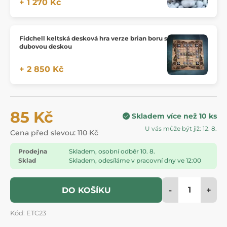
+ 1 270 Kč
Fidchell keltská desková hra verze brian boru s
dubovou deskou
+ 2 850 Kč
85 Kč
Skladem více než 10 ks
U vás může být již: 12. 8.
Cena před slevou:
110 Kč
Prodejna
Skladem, osobní odběr 10. 8.
Sklad
Skladem, odesíláme v pracovní dny ve 12:00
-
+
DO KOŠÍKU
Kód: ETC23