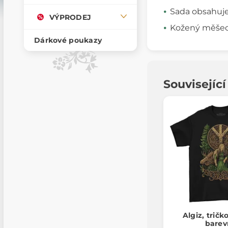
Sada obsahuje
VÝPRODEJ
Kožený měšec
Dárkové poukazy
Souvisejíc
Algiz, trič
barev