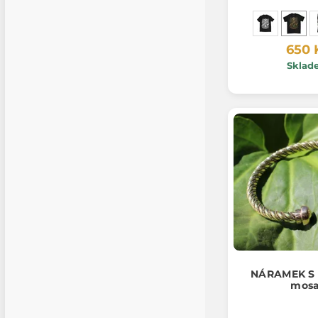
650 
Sklad
NÁRAMEK S
mos