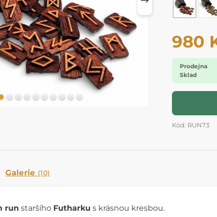
980 
Prodejna
Sklad
Kód: RUN73
Galerie
(10)
h run
staršího
Futharku
s krásnou kresbou.