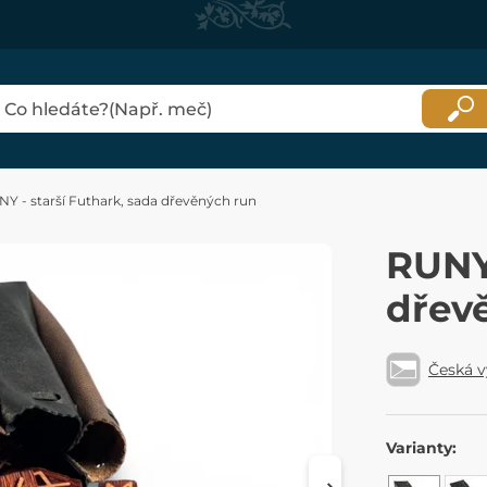
Y - starší Futhark, sada dřevěných run
RUNY 
dřev
Česká 
Varianty: