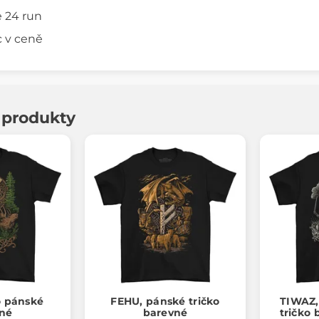
 24 run
 v ceně
í produkty
ko pánské
FEHU, pánské tričko
TIWAZ,
né
barevné
tričko