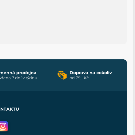
menná prodejna
Doprava na cokoliv
vřena 7 dní v týdnu
od 79,- Kč
ONTAKTU