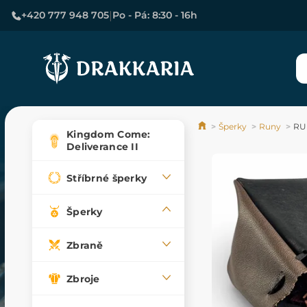
|
+420 777 948 705
Po - Pá: 8:30 - 16h
Šperky
Runy
RUN
Kingdom Come:
Deliverance II
Stříbrné šperky
Šperky
Zbraně
Zbroje