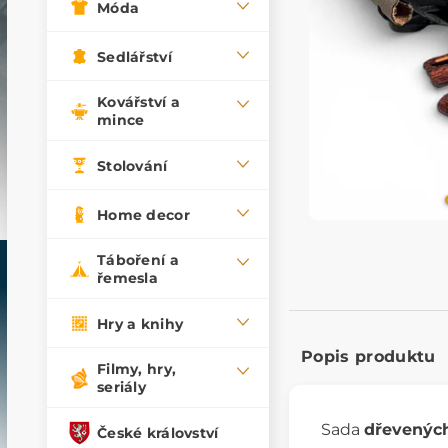
Móda
Sedlářství
Kovářství a
mince
Stolování
Home decor
Táboření a
řemesla
Hry a knihy
Popis produktu
Filmy, hry,
seriály
Sada
dřevenýc
České království