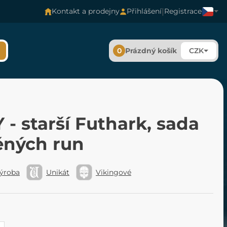
|
Kontakt a prodejny
Přihlášení
Registrace
0
Prázdný košík
CZK
- starší Futhark, sada
ěných run
výroba
Unikát
Vikingové