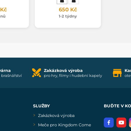
 Kč
650 Kč
dnů
1-2 týdny
várna
Zakázková výroba
Ka
i brašnářství
pro hry, filmy i hudební kapely
ote
SLUŽBY
BUĎTE V K
Zakázková výroba
Meče pro Kingdom Come