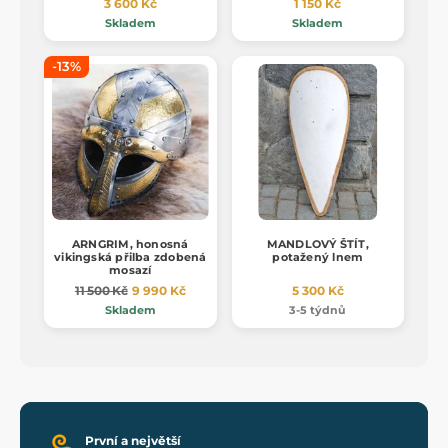
3 600 Kč
1 150 Kč
Skladem
Skladem
-13%
ARNGRIM, honosná
MANDLOVÝ ŠTÍT,
vikingská přilba zdobená
potažený lnem
mosazí
11 500 Kč
9 990 Kč
5 300 Kč
Skladem
3-5 týdnů
První a největší