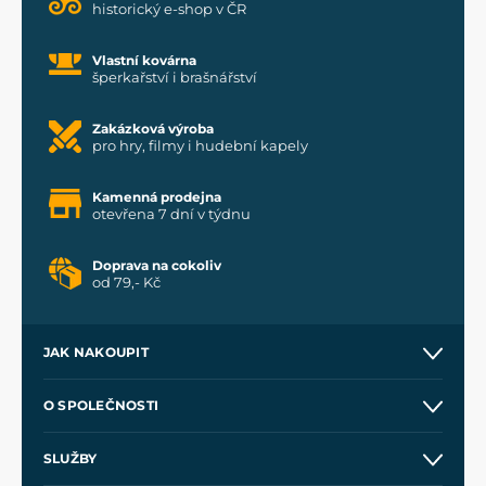
historický e-shop v ČR
Vlastní kovárna
šperkařství i brašnářství
Zakázková výroba
pro hry, filmy i hudební kapely
Kamenná prodejna
otevřena 7 dní v týdnu
Doprava na cokoliv
od 79,- Kč
JAK NAKOUPIT
Kontakt a prodejny
O SPOLEČNOSTI
Obchodní podmínky
O nás
SLUŽBY
Velkoobchod
Naše dílny