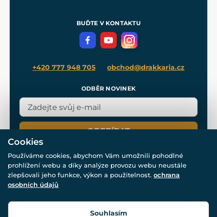
Nákup na splátky
Zakázková výroba
Pro média
Meče pro Kingdom Come
BUĎTE V KONTAKTU
Volná místa
Filmový merch
Blog
+420 777 948 705
obchod@drakkaria.cz
ODBĚR NOVINEK
ODEBÍRAT
Cookies
Používáme cookies, abychom Vám umožnili pohodlné
prohlížení webu a díky analýze provozu webu neustále
zlepšovali jeho funkce, výkon a použitelnost.
ochrana
osobních údajů
© Všechna práva vyhrazena. www.drakkaria.cz 2007-2026.
Powered by
Simplia.cz
, protected by reCAPTCHA.
Souhlasím