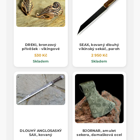
DREKI, bronzový
SEAX, kovaný dlouhý
přívěšek - vikingové
vikinský sekáč, paroh
530 Kč
2 950 Kč
Skladem
Skladem
DLOUHÝ ANGLOSASKÝ
BJORNAR, amulet
SAX, kovaný
sekera, damašková ocel