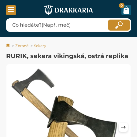
0
Zbraně
Sekery
RURIK, sekera vikingská, ostrá replika