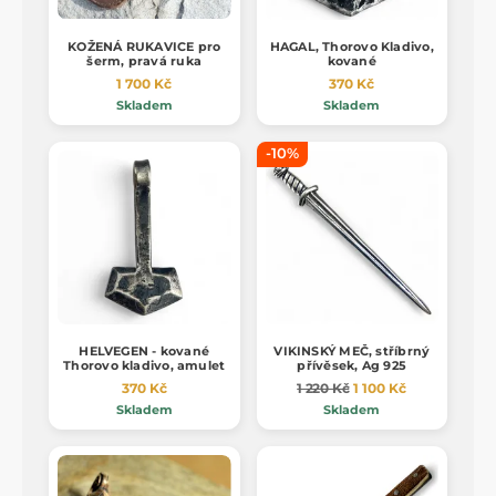
KOŽENÁ RUKAVICE pro
HAGAL, Thorovo Kladivo,
šerm, pravá ruka
kované
1 700 Kč
370 Kč
Skladem
Skladem
-10%
HELVEGEN - kované
VIKINSKÝ MEČ, stříbrný
Thorovo kladivo, amulet
přívěsek, Ag 925
370 Kč
1 220 Kč
1 100 Kč
Skladem
Skladem