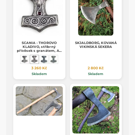
SCANIA - THOROVO
SKJALDBORG, KOVANÁ
KLADIVO, stříbrný
VIKINSKÁ SEKERA
přívěsek s granátem, Ag
925
3 260 Kč
2 800 Kč
Skladem
Skladem