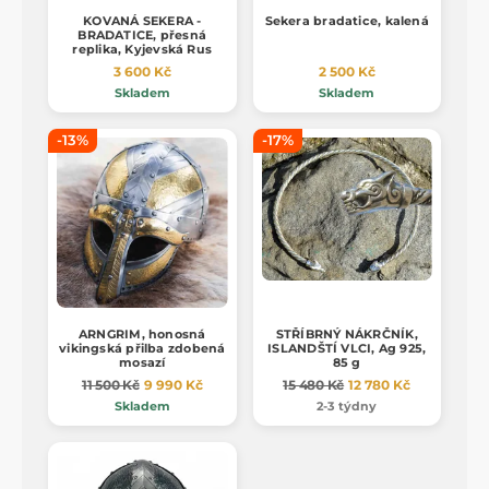
KOVANÁ SEKERA -
Sekera bradatice, kalená
BRADATICE, přesná
replika, Kyjevská Rus
3 600 Kč
2 500 Kč
Skladem
Skladem
-13%
-17%
ARNGRIM, honosná
STŘÍBRNÝ NÁKRČNÍK,
vikingská přilba zdobená
ISLANDŠTÍ VLCI, Ag 925,
mosazí
85 g
11 500 Kč
9 990 Kč
15 480 Kč
12 780 Kč
Skladem
2-3 týdny