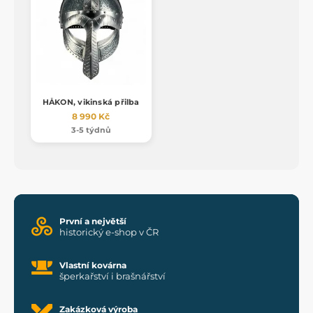
HÅKON, vikinská přilba
8 990 Kč
3-5 týdnů
První a největší
historický e-shop v ČR
Vlastní kovárna
šperkařství i brašnářství
Zakázková výroba