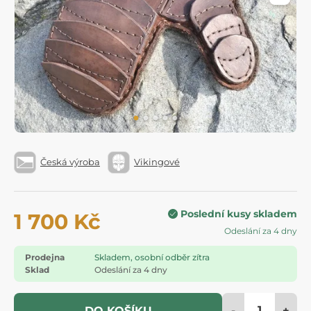
Česká výroba
Vikingové
Poslední kusy skladem
1 700 Kč
Odeslání za 4 dny
Prodejna
Skladem, osobní odběr zítra
Sklad
Odeslání za 4 dny
-
+
DO KOŠÍKU