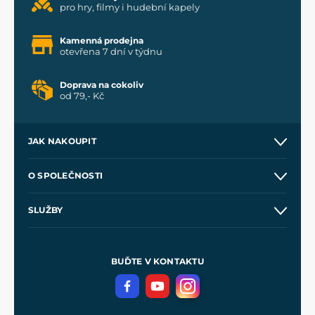
pro hry, filmy i hudební kapely
Kamenná prodejna
otevřena 7 dní v týdnu
Doprava na cokoliv
od 79,- Kč
JAK NAKOUPIT
Kontakt a prodejny
O SPOLEČNOSTI
Obchodní podmínky
O nás
SLUŽBY
Velkoobchod
Naše dílny
Nákup na splátky
Zakázková výroba
Pro média
Meče pro Kingdom Come
BUĎTE V KONTAKTU
Volná místa
Filmový merch
Blog