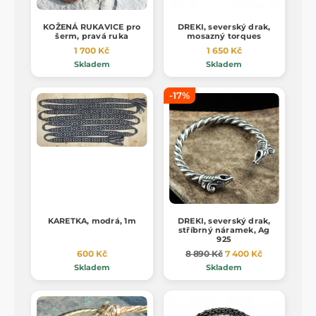
KOŽENÁ RUKAVICE pro
DREKI, severský drak,
šerm, pravá ruka
mosazný torques
1 700 Kč
1 650 Kč
Skladem
Skladem
-17%
KARETKA, modrá, 1m
DREKI, severský drak,
stříbrný náramek, Ag
925
600 Kč
8 890 Kč
7 400 Kč
Skladem
Skladem