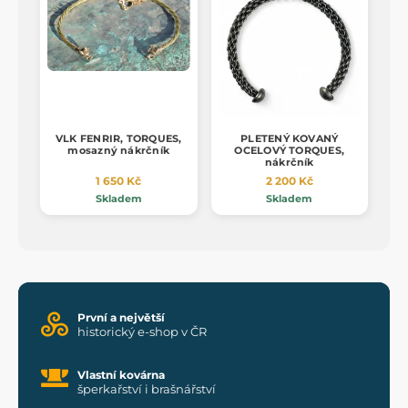
VLK FENRIR, TORQUES,
PLETENÝ KOVANÝ
mosazný nákrčník
OCELOVÝ TORQUES,
nákrčník
1 650 Kč
2 200 Kč
Skladem
Skladem
První a největší
historický e-shop v ČR
Vlastní kovárna
šperkařství i brašnářství