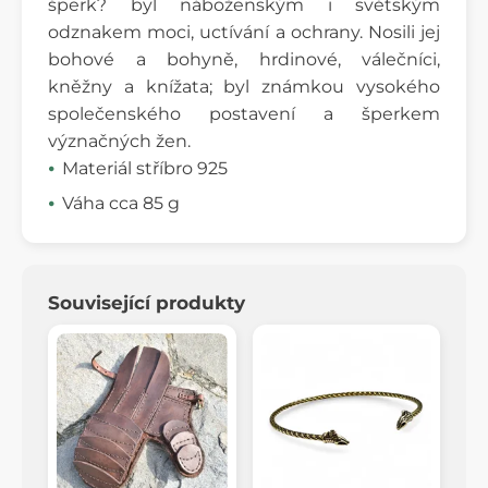
šperk? byl náboženským i světským
odznakem moci, uctívání a ochrany. Nosili jej
bohové a bohyně, hrdinové, válečníci,
kněžny a knížata; byl známkou vysokého
společenského postavení a šperkem
význačných žen.
Materiál stříbro 925
Váha cca 85 g
Související produkty