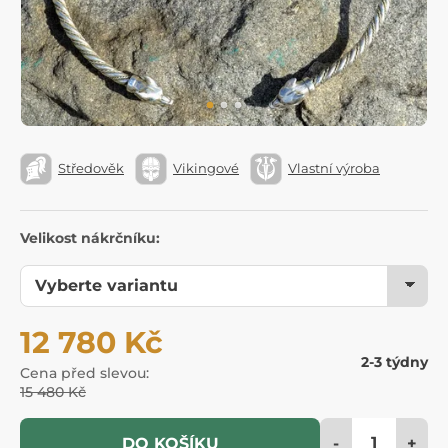
Středověk
Vikingové
Vlastní výroba
Velikost nákrčníku:
12 780 Kč
2-3 týdny
Cena před slevou:
15 480 Kč
-
+
DO KOŠÍKU