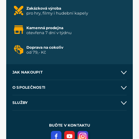
Zakázková výroba
pro hry, filmy i hudební kapely
Kamenná prodejna
otevřena 7 dní v týdnu
Doprava na cokoliv
od 79,- Kč
JAK NAKOUPIT
Kontakt a prodejny
O SPOLEČNOSTI
Obchodní podmínky
O nás
SLUŽBY
Velkoobchod
Naše dílny
Nákup na splátky
Zakázková výroba
Pro média
Meče pro Kingdom Come
BUĎTE V KONTAKTU
Volná místa
Filmový merch