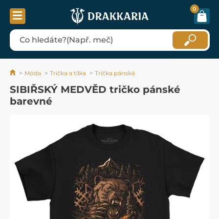
0
Móda
Trička a tílka
Trička pánská
SIBIŘSKÝ MEDVĚD tričko pánské
barevné