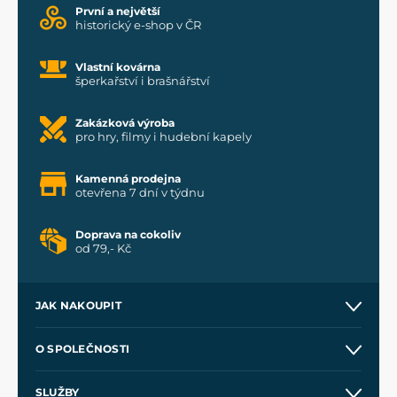
První a největší
historický e-shop v ČR
Vlastní kovárna
šperkařství i brašnářství
Zakázková výroba
pro hry, filmy i hudební kapely
Kamenná prodejna
otevřena 7 dní v týdnu
Doprava na cokoliv
od 79,- Kč
JAK NAKOUPIT
Kontakt a prodejny
O SPOLEČNOSTI
Obchodní podmínky
O nás
SLUŽBY
Velkoobchod