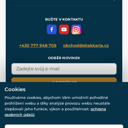
Naše dílny
Nákup na splátky
Zakázková výroba
Pro média
Meče pro Kingdom Come
BUĎTE V KONTAKTU
Volná místa
Filmový merch
Blog
+420 777 948 705
obchod@drakkaria.cz
ODBĚR NOVINEK
ODEBÍRAT
Cookies
Používáme cookies, abychom Vám umožnili pohodlné
prohlížení webu a díky analýze provozu webu neustále
zlepšovali jeho funkce, výkon a použitelnost.
ochrana
osobních údajů
© Všechna práva vyhrazena. www.drakkaria.cz 2007-2026.
Powered by
Simplia.cz
, protected by reCAPTCHA.