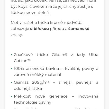
rituálů, jako člověk. Věří se, že medvěd mohl
být kdysi člověkem a že jejich chytrost je s
lidskou srovnatelná.
Motiv našeho trička kromě medvěda
zobrazuje
sibiřskou
přírodu a
šamanské
znaky.
Značkové tričko Gildan® z řady Ultra
Cotton™
100% americká bavlna – kvalitní, pevný a
zároveň měkký materiál
Gramáž 205 g/m² – silnější, pevnější a
odolnější látka
Měkkost nové generace – inovovaná
technologie bavlny