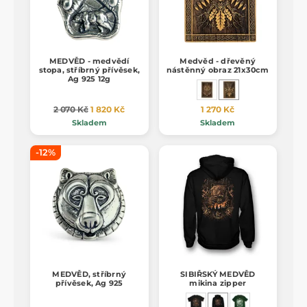
MEDVĚD - medvědí
Medvěd - dřevěný
stopa, stříbrný přívěsek,
nástěnný obraz 21x30cm
Ag 925 12g
2 070 Kč
1 820 Kč
1 270 Kč
Skladem
Skladem
-12%
MEDVĚD, stříbrný
SIBIŘSKÝ MEDVĚD
přívěsek, Ag 925
mikina zipper