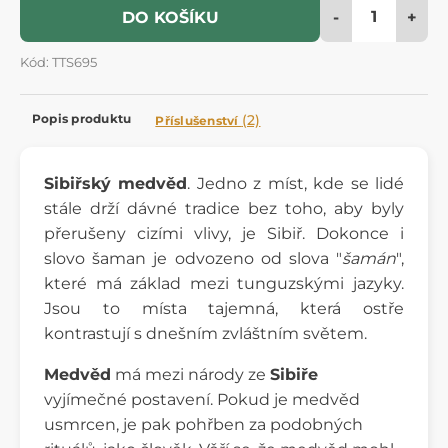
-
+
DO KOŠÍKU
Kód: TTS695
Popis produktu
(2)
Příslušenství
Sibiřský medvěd
. Jedno z míst, kde se lidé
stále drží dávné tradice bez toho, aby byly
přerušeny cizími vlivy, je Sibiř. Dokonce i
slovo šaman je odvozeno od slova "
šamán
",
které má základ mezi tunguzskými jazyky.
Jsou to místa tajemná, která ostře
kontrastují s dnešním zvláštním světem.
Medvěd
má mezi národy ze
Sibiře
vyjímečné postavení. Pokud je medvěd
usmrcen, je pak pohřben za podobných