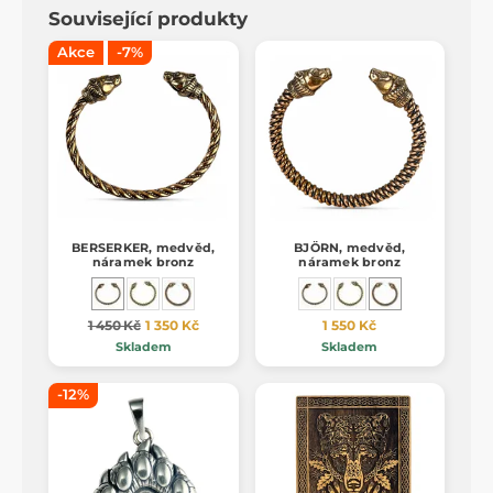
Související produkty
Akce
-7%
BERSERKER, medvěd,
BJÖRN, medvěd,
náramek bronz
náramek bronz
1 450 Kč
1 350 Kč
1 550 Kč
Skladem
Skladem
-12%