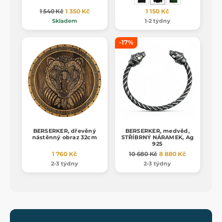
1 540 Kč
1 350 Kč
1 150 Kč
Skladem
1-2 týdny
-17%
BERSERKER, dřevěný
BERSERKER, medvěd,
nástěnný obraz 32cm
STŘÍBRNÝ NÁRAMEK, Ag
925
1 760 Kč
10 680 Kč
8 880 Kč
2-3 týdny
2-3 týdny