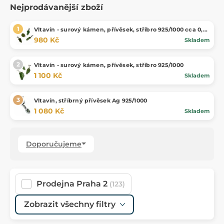
Nejprodávanější zboží
Vltavín - surový kámen, přívěsek, stříbro 925/1000 cca 0,5-
1 g
980 Kč
Skladem
Vltavín - surový kámen, přívěsek, stříbro 925/1000
1 100 Kč
Skladem
Vltavín, stříbrný přívěsek Ag 925/1000
1 080 Kč
Skladem
Doporučujeme
Prodejna Praha 2
(123)
Zobrazit všechny filtry