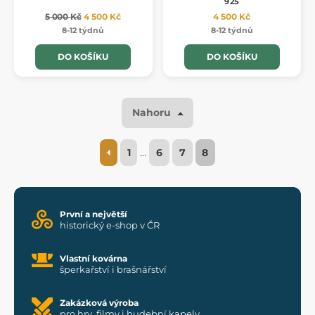
925
5 000 Kč
4 500 Kč
4 500 Kč
8-12 týdnů
8-12 týdnů
DO KOŠÍKU
DO KOŠÍKU
Nahoru
1
…
6
7
8
První a největší
historický e-shop v ČR
Vlastní kovárna
šperkařství i brašnářství
Zakázková výroba
pro hry, filmy i hudební kapely