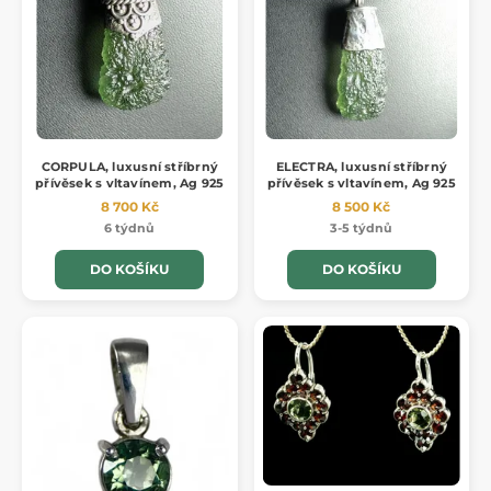
CORPULA, luxusní stříbrný
ELECTRA, luxusní stříbrný
přívěsek s vltavínem, Ag 925
přívěsek s vltavínem, Ag 925
8 700 Kč
8 500 Kč
6 týdnů
3-5 týdnů
DO KOŠÍKU
DO KOŠÍKU