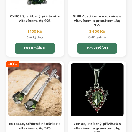
CYNGUS, stříbrný přívěsek s
SIBILA, stříbrné náušnice s
vltavínem, Ag 925
vltavínem a granátem, Ag
925
1 100 Kč
3 600 Kč
3-4 týdny
8-12 týdnů
DO KOŠÍKU
DO KOŠÍKU
-10%
ESTELLE, stříbrné náušnice s
VENUS, stříbrný přívěsek s
vltavínem, Ag 925
vltavínem a granátem, Ag