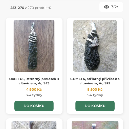
36
253-270
z 270 produktů
ORBITUS, stříbrný přívěsek s
COMETA, stříbrný přívěsek s
vltavínem, Ag 925
vltavínem, Ag 925
4 900 Kč
8 500 Kč
3-4 týdny
3-4 týdny
DO KOŠÍKU
DO KOŠÍKU