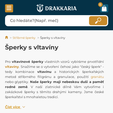
0
Stříbrné šperky
Šperky s vltavíny
Šperky s vltavíny
Pro
vltavínové šperky
vlastních vzorů vybíráme prvotřídní
vltavíny
. Snažíme se o vytvoření čehosi jako "český šperk" -
tedy kombinace
vltavínu
a historických šperkařských
metod stříbrného filigránu a granulace, použití
granátu
nebo glyptiky.
Naše šperky mají nebeskou duši a paměť
rodné země
. V naší zlatnické dílně Vám vytvoříme i
zakázkové šperky s těmito drahými kameny. Jsme české
šperkařství s mnohaletou tradicí.
Číst více