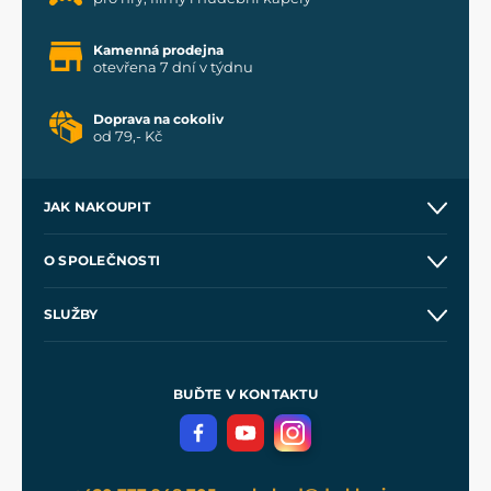
Kamenná prodejna
otevřena 7 dní v týdnu
Doprava na cokoliv
od 79,- Kč
JAK NAKOUPIT
Kontakt a prodejny
O SPOLEČNOSTI
Obchodní podmínky
O nás
SLUŽBY
Velkoobchod
Naše dílny
Nákup na splátky
Zakázková výroba
Pro média
Meče pro Kingdom Come
BUĎTE V KONTAKTU
Volná místa
Filmový merch
Blog