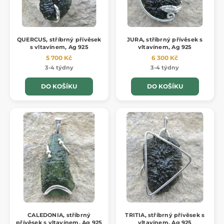
QUERCUS, stříbrný přívěsek
JURA, stříbrný přívěsek s
s vltavínem, Ag 925
vltavínem, Ag 925
5 700 Kč
6 300 Kč
3-4 týdny
3-4 týdny
DO KOŠÍKU
DO KOŠÍKU
CALEDONIA, stříbrný
TRITIA, stříbrný přívěsek s
přívěsek s vltavínem, Ag 925
vltavínem, Ag 925