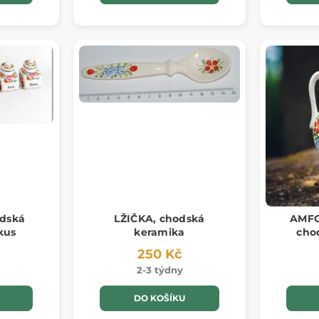
dská
LŽIČKA, chodská
AMFO
kus
keramika
cho
250 Kč
2-3 týdny
DO KOŠÍKU