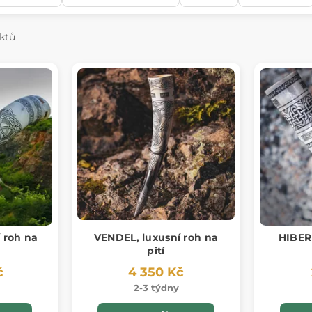
ktů
 roh na
VENDEL, luxusní roh na
HIBERN
pití
č
4 350 Kč
2-3 týdny