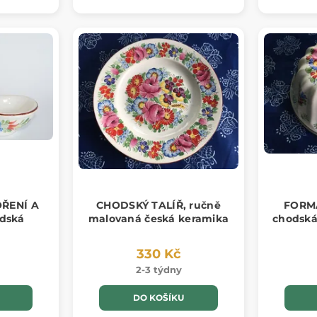
ŘENÍ A
CHODSKÝ TALÍŘ, ručně
FORM
dská
malovaná česká keramika
chodská
330 Kč
2-3 týdny
DO KOŠÍKU