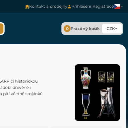
|
Kontakt a prodejny
Přihlášení
Registrace
0
Prázdný košík
CZK
LARP či historickou
 nádobí dřevěné i
a pití včetně stojánků