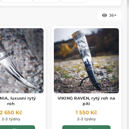
36
IA, luxusní rytý
VIKING RAVEN, rytý roh na
roh
pití
2 650 Kč
1 550 Kč
2-3 týdny
2-3 týdny