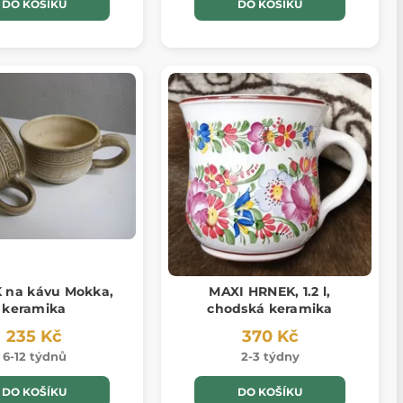
DO KOŠÍKU
DO KOŠÍKU
 na kávu Mokka,
MAXI HRNEK, 1.2 l,
keramika
chodská keramika
235 Kč
370 Kč
6-12 týdnů
2-3 týdny
DO KOŠÍKU
DO KOŠÍKU