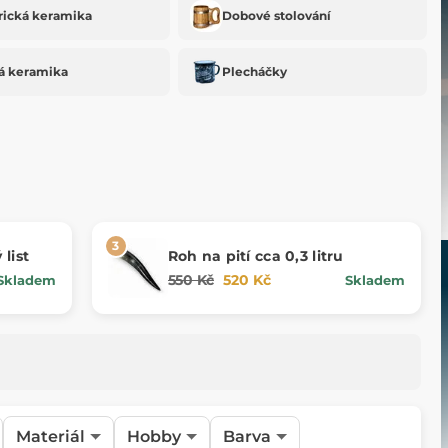
rická keramika
Dobové stolování
á keramika
Plecháčky
list
Roh na pití cca 0,3 litru
550 Kč
520 Kč
Skladem
Skladem
Materiál
Hobby
Barva