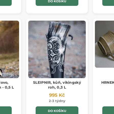
DO KOŠÍKU
ovo,
SLEIPNIR, kůň, vikingský
HRNEK
 - 0,5 L
roh, 0,3 L
995 Kč
2-3 týdny
DO KOŠÍKU