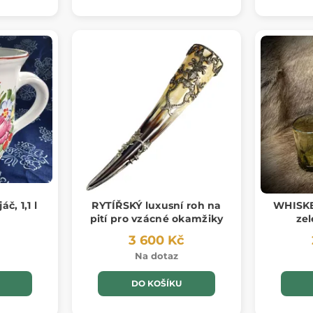
č, 1,1 l
RYTÍŘSKÝ luxusní roh na
WHISKE
pití pro vzácné okamžiky
zel
3 600 Kč
Na dotaz
DO KOŠÍKU