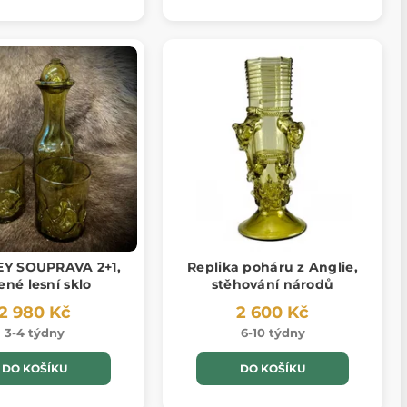
Y SOUPRAVA 2+1,
Replika poháru z Anglie,
ené lesní sklo
stěhování národů
2 980 Kč
2 600 Kč
3-4 týdny
6-10 týdny
DO KOŠÍKU
DO KOŠÍKU