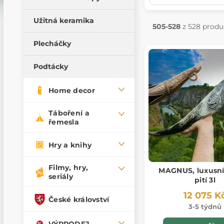
Misky
Užitná keramika
Kuksy
505-528
z 528 produ
Plecháčky
Podtácky
Home decor
Táboření a
řemesla
Hry a knihy
Filmy, hry,
MAGNUS, luxusní
seriály
pití 3l
12 075 K
České království
3-5 týdnů
VÝPRODEJ