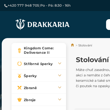
|
+420 777 948 705
Po - Pá: 8:30 - 16h
Stolování
Kingdom Come:
Deliverance II
Stolování
Stříbrné šperky
Máte chuť zasednout
akci a nemáte z čeho
Šperky
keramické a také sm
či poutek na opasky
Zbraně
Zbroje