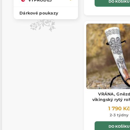
DO KOŠÍKU
Dárkové poukazy
VRÁNA, Gnězd
vikingský rytý roh
1 790 Kč
2-3 týdny
DO KOŠÍKU