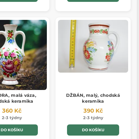
RA, malá váza,
DŽBÁN, malý, chodská
dská keramika
keramika
360 Kč
390 Kč
2-3 týdny
2-3 týdny
DO KOŠÍKU
DO KOŠÍKU