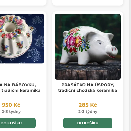
A NA BÁBOVKU,
PRASÁTKO NA ÚSPORY,
 tradiční keramika
tradiční chodská keramika
950 Kč
285 Kč
2-3 týdny
2-3 týdny
DO KOŠÍKU
DO KOŠÍKU