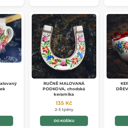
alovaný
RUČNĚ MALOVANÁ
KE
nek
PODKOVA, chodská
DŘEVÁ
keramika
135 Kč
2-3 týdny
DO KOŠÍKU