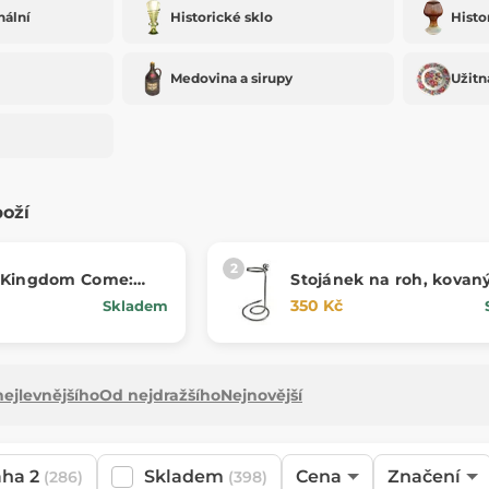
nální
Historické sklo
Histo
Medovina a sirupy
Užitn
boží
 Kingdom Come:
Stojánek na roh, kovaný 
II - Zajíci
350 Kč
Skladem
ejlevnějšího
Od nejdražšího
Nejnovější
aha 2
Skladem
Cena
Značení
(286)
(398)