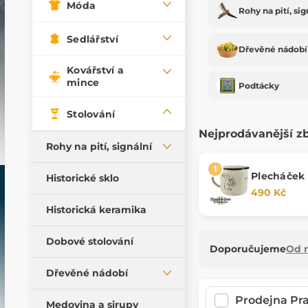
Móda
Rohy na pití, sig
Sedlářství
Dřevěné nádobí
Kovářství a
mince
Podtácky
Stolování
Nejprodávanější z
Rohy na pití, signální
Rohy na pití
Plecháček
Historické sklo
Deliverance 
490 Kč
Signální rohy
Historická keramika
Rohy se zdobením
Příslušenství pro rohy
Dobové stolování
Doporučujeme
Od n
Dřevěné nádobí
Prodejna Pr
Lžičky
Medovina a sirupy