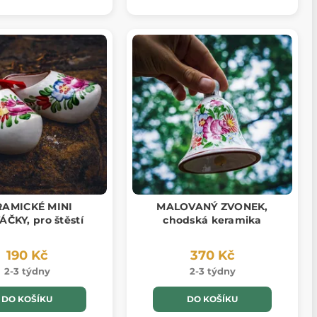
RAMICKÉ MINI
MALOVANÝ ZVONEK,
ČKY, pro štěstí
chodská keramika
190 Kč
370 Kč
2-3 týdny
2-3 týdny
DO KOŠÍKU
DO KOŠÍKU