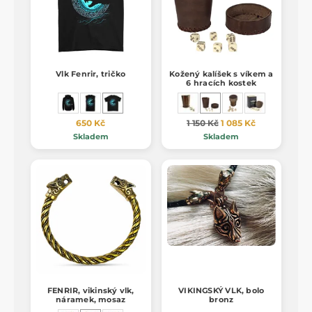
Vlk Fenrir, tričko
Kožený kalíšek s víkem a
6 hracích kostek
650 Kč
1 150 Kč
1 085 Kč
Skladem
Skladem
FENRIR, vikinský vlk,
VIKINGSKÝ VLK, bolo
náramek, mosaz
bronz