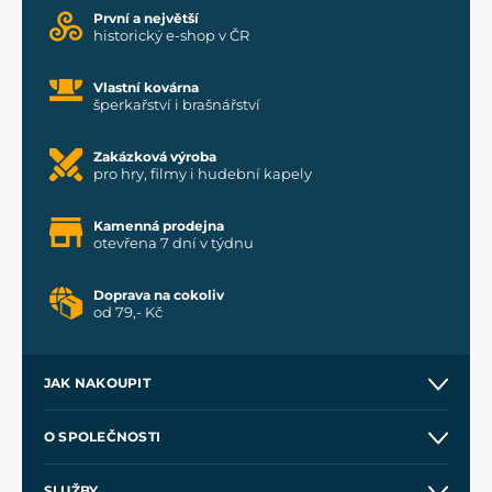
První a největší
historický e-shop v ČR
Vlastní kovárna
šperkařství i brašnářství
Zakázková výroba
pro hry, filmy i hudební kapely
Kamenná prodejna
otevřena 7 dní v týdnu
Doprava na cokoliv
od 79,- Kč
JAK NAKOUPIT
Kontakt a prodejny
O SPOLEČNOSTI
Obchodní podmínky
O nás
SLUŽBY
Velkoobchod