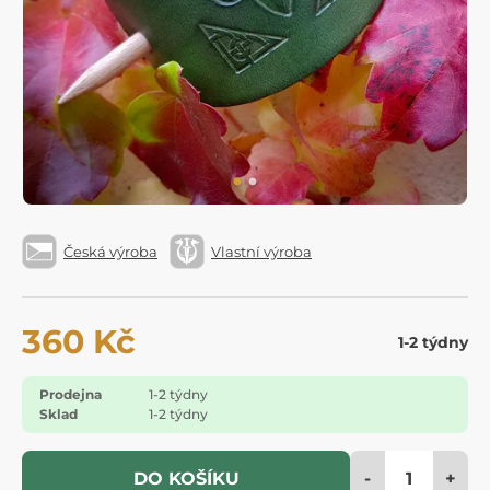
Česká výroba
Vlastní výroba
360 Kč
1-2 týdny
Prodejna
1-2 týdny
Sklad
1-2 týdny
-
+
DO KOŠÍKU