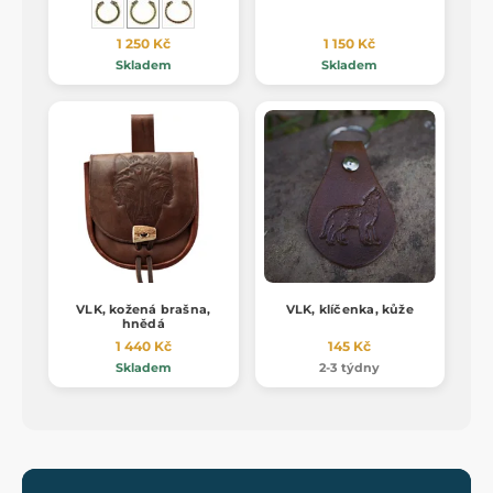
1 250 Kč
1 150 Kč
Skladem
Skladem
VLK, kožená brašna,
VLK, klíčenka, kůže
hnědá
1 440 Kč
145 Kč
Skladem
2-3 týdny