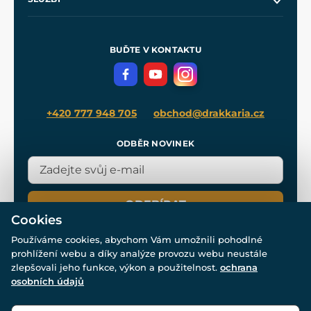
Naše dílny
Nákup na splátky
Zakázková výroba
Pro média
Meče pro Kingdom Come
BUĎTE V KONTAKTU
Volná místa
Filmový merch
Blog
+420 777 948 705
obchod@drakkaria.cz
ODBĚR NOVINEK
ODEBÍRAT
Cookies
Používáme cookies, abychom Vám umožnili pohodlné
prohlížení webu a díky analýze provozu webu neustále
zlepšovali jeho funkce, výkon a použitelnost.
ochrana
osobních údajů
© Všechna práva vyhrazena. www.drakkaria.cz 2007-2026.
Powered by
Simplia.cz
, protected by reCAPTCHA.