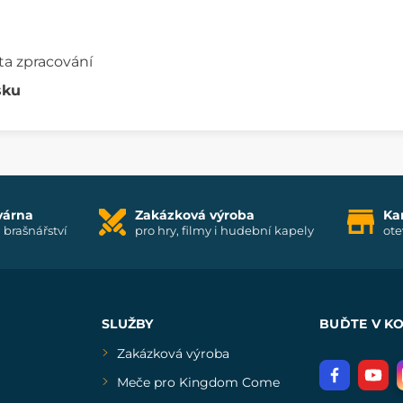
t
ta zpracování
sku
várna
Zakázková výroba
Ka
i brašnářství
pro hry, filmy i hudební kapely
ote
SLUŽBY
BUĎTE V K
Zakázková výroba
Meče pro Kingdom Come