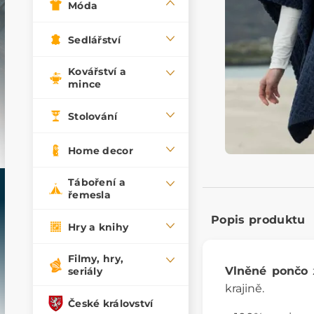
Móda
Sedlářství
Kovářství a
mince
Stolování
Home decor
Táboření a
řemesla
Popis produktu
Hry a knihy
Filmy, hry,
Vlněné pončo
z
seriály
krajině.
České království