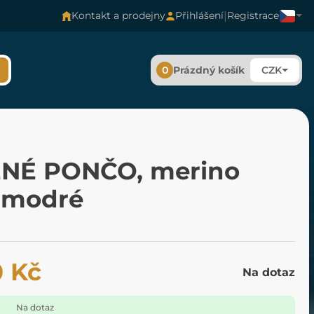
|
Kontakt a prodejny
Přihlášení
Registrace
0
Prázdný košík
CZK
NÉ PONČO, merino
, modré
0 Kč
Na dotaz
Na dotaz