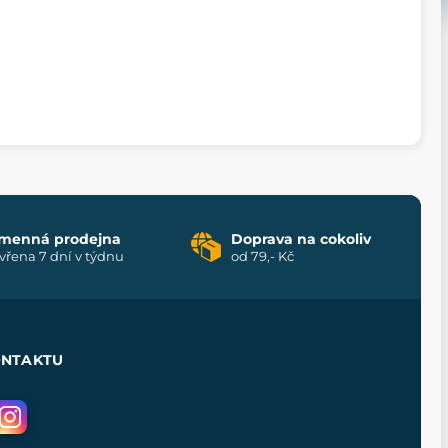
menná prodejna
Doprava na cokoliv
vřena 7 dní v týdnu
od 79,- Kč
ONTAKTU