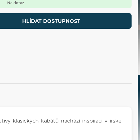
Na dotaz
HLÍDAT DOSTUPNOST
ivy klasických kabátů nachází inspiraci v irské