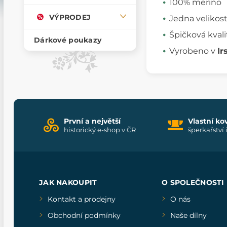
100% merino
VÝPRODEJ
Jedna velikos
Špičková kvali
Dárkové poukazy
Vyrobeno v
Ir
První a největší
Vlastní ko
historický e-shop v ČR
šperkařství 
JAK NAKOUPIT
O SPOLEČNOSTI
Kontakt a prodejny
O nás
Obchodní podmínky
Naše dílny