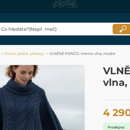
Ponča, pláště, přehozy
VLNĚNÉ PONČO, merino vlna, modré
VLNĚ
vlna
4 29
Prodejna