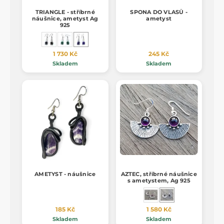
TRIANGLE - stříbrné
SPONA DO VLASŮ -
náušnice, ametyst Ag
ametyst
925
1 730 Kč
245 Kč
Skladem
Skladem
AMETYST - náušnice
AZTEC, stříbrné náušnice
s ametystem, Ag 925
185 Kč
1 580 Kč
Skladem
Skladem