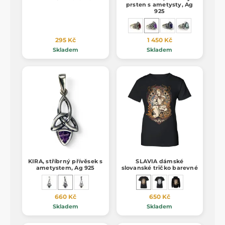
prsten s ametysty, Ag
925
295 Kč
1 450 Kč
Skladem
Skladem
KIRA, stříbrný přívěsek s
SLAVIA dámské
ametystem, Ag 925
slovanské tričko barevné
660 Kč
650 Kč
Skladem
Skladem