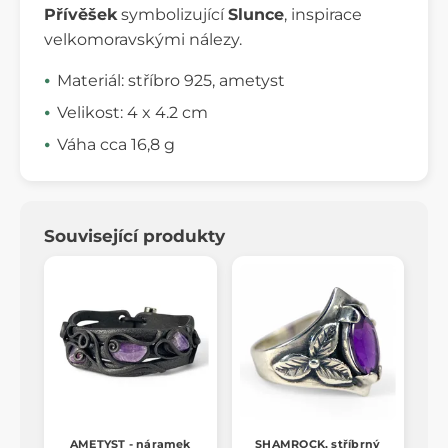
Přívěšek
symbolizující
Slunce
, inspirace
velkomoravskými nálezy.
Materiál: stříbro 925, ametyst
Velikost: 4 x 4.2 cm
Váha cca 16,8 g
Související produkty
AMETYST - náramek
SHAMROCK, stříbrný