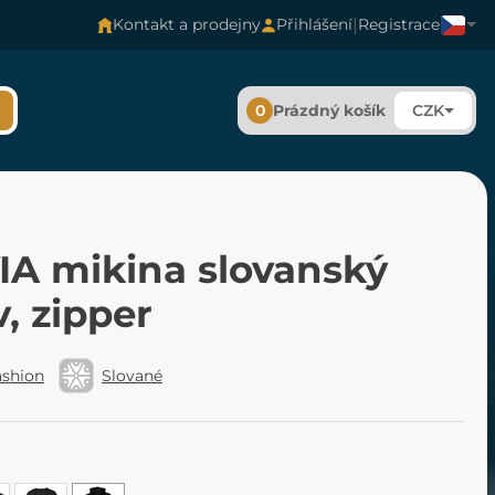
|
Kontakt a prodejny
Přihlášení
Registrace
0
Prázdný košík
CZK
IA mikina slovanský
, zipper
ashion
Slované