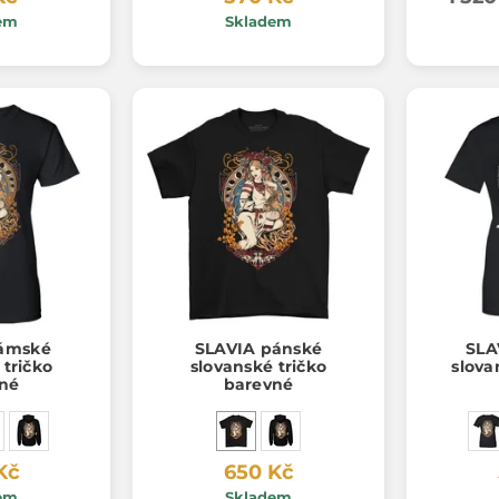
em
Skladem
ámské
SLAVIA pánské
SLA
 tričko
slovanské tričko
slova
né
barevné
Kč
650 Kč
em
Skladem