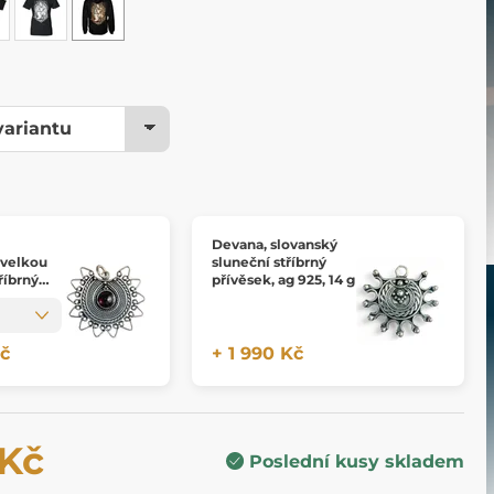
Devana, slovanský
 velkou
sluneční stříbrný
říbrný
přívěsek, ag 925, 14 g
 925
Kč
+ 1 990 Kč
 Kč
Poslední kusy skladem