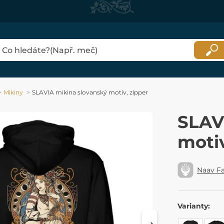
Mikiny
SLAVIA mikina slovanský motiv, zipper
SLAV
motiv
Naav F
Varianty: