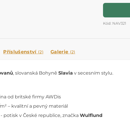
Kód: NAV321
Příslušenství
Galerie
(2)
(2)
ovanů
, slovanská Bohyně
Slavia
v secesním stylu.
na od britské firmy AWDis
² – kvalitní a pevný materiál
 - potisk v České republice, značka
Wulflund