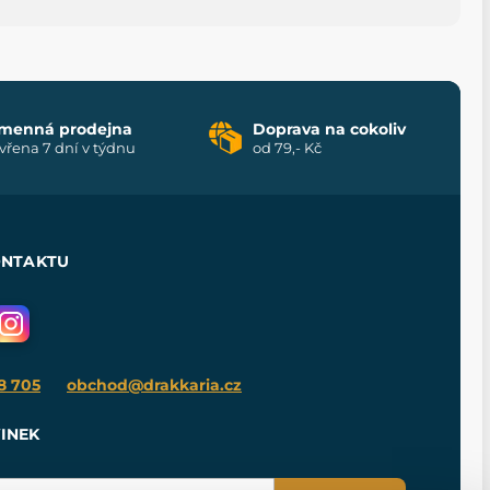
menná prodejna
Doprava na cokoliv
vřena 7 dní v týdnu
od 79,- Kč
ONTAKTU
8 705
obchod@drakkaria.cz
INEK