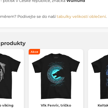
 - potisk v České republice, značka
Wulflund
rozměrem? Podívejte se do naší
tabulky velikostí oblečení
.
í produkty
Akce
o viking
Vlk Fenrir, tričko
Kelts