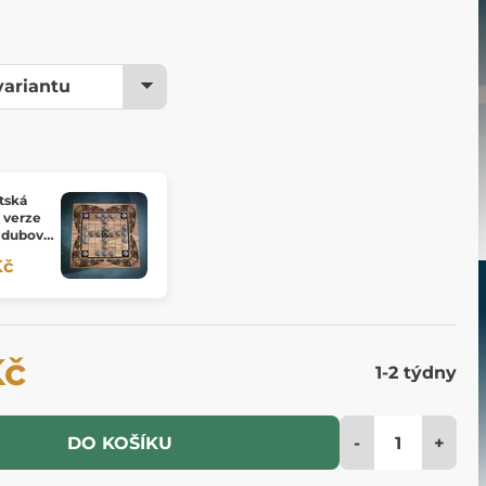
tská
 verze
s dubovou
Kč
Kč
1-2 týdny
-
+
DO KOŠÍKU