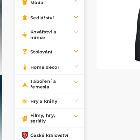
Móda
Sedlářství
Kovářství a
mince
Stolování
Home decor
Táboření a
řemesla
Hry a knihy
Filmy, hry,
seriály
České království