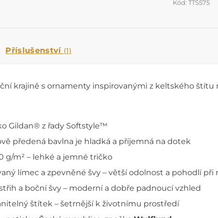
Kód: TTS575
Příslušenství
(1)
oční krajině s ornamenty inspirovanými z keltského štítu
ko Gildan® z řady Softstyle™
vě předená bavlna je hladká a příjemná na dotek
0 g/m² – lehké a jemné tričko
aný límec a zpevněné švy – větší odolnost a pohodlí při
střih a boční švy – moderní a dobře padnoucí vzhled
itelný štítek – šetrnější k životnímu prostředí