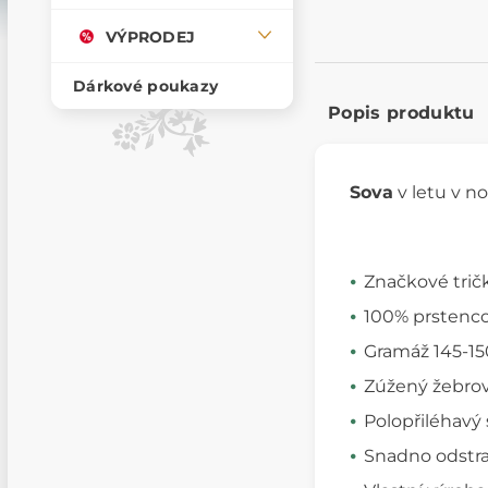
VÝPRODEJ
Dárkové poukazy
Popis produktu
Sova
v letu v n
Značkové trič
100% prstenco
Gramáž 145-15
Zúžený žebrov
Polopřiléhavý 
Snadno odstran