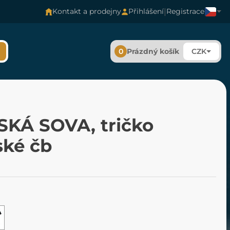
|
Kontakt a prodejny
Přihlášení
Registrace
0
Prázdný košík
CZK
SKÁ SOVA, tričko
ké čb