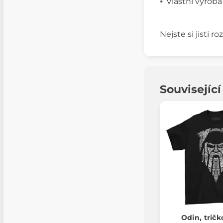
Vlastní výroba
Nejste si jisti 
Souvisejíc
Odin, tričk