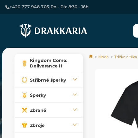
|
+420 777 948 705
Po - Pá: 8:30 - 16h
Móda
Trička a tílka
Kingdom Come:
Deliverance II
Stříbrné šperky
Šperky
Zbraně
Zbroje