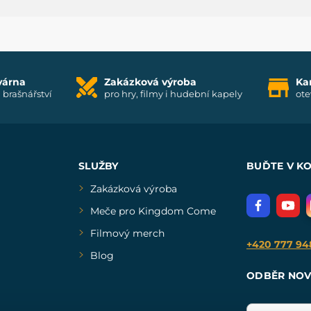
várna
Zakázková výroba
Ka
i brašnářství
pro hry, filmy i hudební kapely
ote
SLUŽBY
BUĎTE V K
Zakázková výroba
Meče pro Kingdom Come
Filmový merch
+420 777 94
Blog
ODBĚR NOV