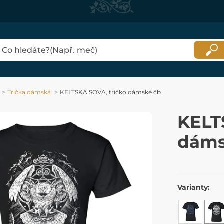
Trička dámská
KELTSKÁ SOVA, tričko dámské čb
KELT
dáms
Varianty: