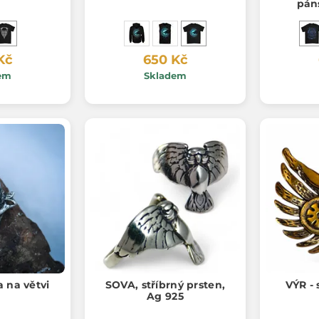
pán
Kč
650 Kč
em
Skladem
a na větvi
SOVA, stříbrný prsten,
VÝR - 
Ag 925