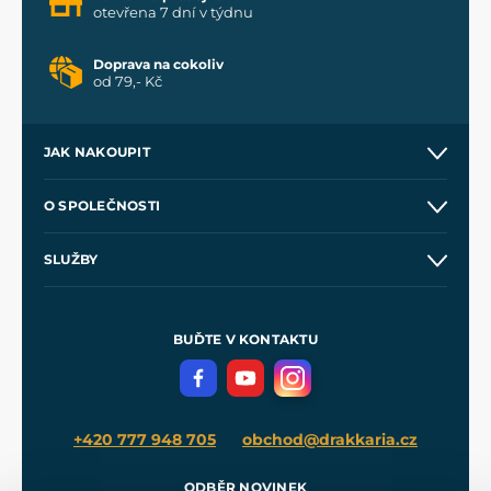
otevřena 7 dní v týdnu
Doprava na cokoliv
od 79,- Kč
JAK NAKOUPIT
Kontakt a prodejny
O SPOLEČNOSTI
Obchodní podmínky
O nás
SLUŽBY
Velkoobchod
Naše dílny
Nákup na splátky
Zakázková výroba
Pro média
Meče pro Kingdom Come
BUĎTE V KONTAKTU
Volná místa
Filmový merch
Blog
+420 777 948 705
obchod@drakkaria.cz
ODBĚR NOVINEK