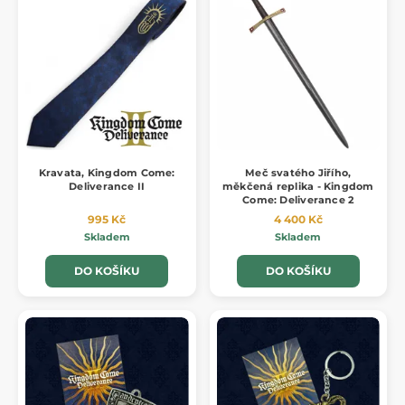
Kravata, Kingdom Come:
Meč svatého Jiřího,
Deliverance II
měkčená replika - Kingdom
Come: Deliverance 2
995 Kč
4 400 Kč
Skladem
Skladem
DO KOŠÍKU
DO KOŠÍKU