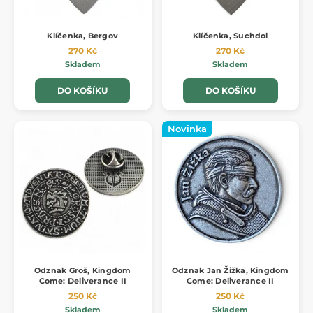
Klíčenka, Bergov
Klíčenka, Suchdol
270 Kč
270 Kč
Skladem
Skladem
DO KOŠÍKU
DO KOŠÍKU
Novinka
Odznak Groš, Kingdom
Odznak Jan Žižka, Kingdom
Come: Deliverance II
Come: Deliverance II
250 Kč
250 Kč
Skladem
Skladem