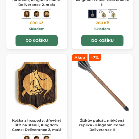
na stěnu, Kingdom Come:
Kingdom Come: Deliverance
Deliverance 2, malá
II
890 Kč
280 Kč
Skladem
Skladem
DO KOŠÍKU
DO KOŠÍKU
Akce
-7%
Kočka z hospody, dřevěný
Žižkův palcát, měkčená
štít na stěnu, Kingdom
replika - Kingdom Come:
Come: Deliverance 2, malá
Deliverance II