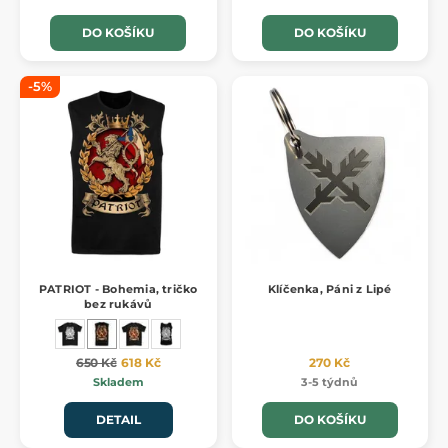
DO KOŠÍKU
DO KOŠÍKU
-5%
PATRIOT - Bohemia, tričko
Klíčenka, Páni z Lipé
bez rukávů
650 Kč
618 Kč
270 Kč
Skladem
3-5 týdnů
DETAIL
DO KOŠÍKU