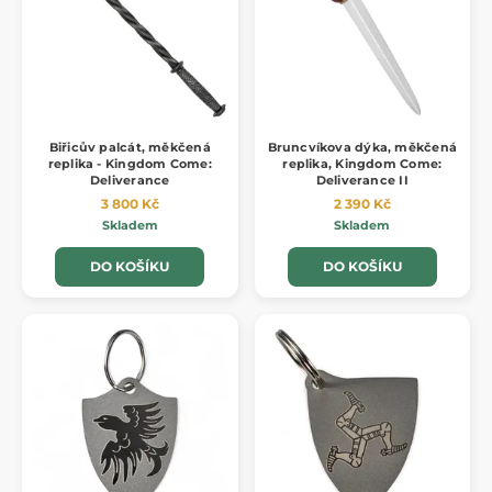
Biřicův palcát, měkčená
Bruncvíkova dýka, měkčená
replika - Kingdom Come:
replika, Kingdom Come:
Deliverance
Deliverance II
3 800 Kč
2 390 Kč
Skladem
Skladem
DO KOŠÍKU
DO KOŠÍKU