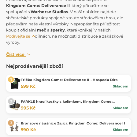
Kingdom Come: Deliverance II
, který přinášíme ve
spolupráci s
Warhorse Studios
. V naší nabídce najdete
sběratelské produkty spojené s touto středověkou hrou, ale
především naše vlastní výrobky. Nepropásněte příležitost
koupit oficiální
meč
a
šperky
, které vznikají v našich
Podívejte se
dílnách.
na možnosti distribuce a zakázkové
výroby.
Číst více
Nejprodávanější zboží
Tričko Kingdom Come: Deliverance II - Hospoda Díra
599 Kč
Skladem
FARKLE hrací kostky s kelímkem, Kingdom Come:
Deliverance, oficiální merch
995 Kč
Skladem
Bronzové náušnice Zajíci, Kingdom Come: Deliverance II
590 Kč
Skladem