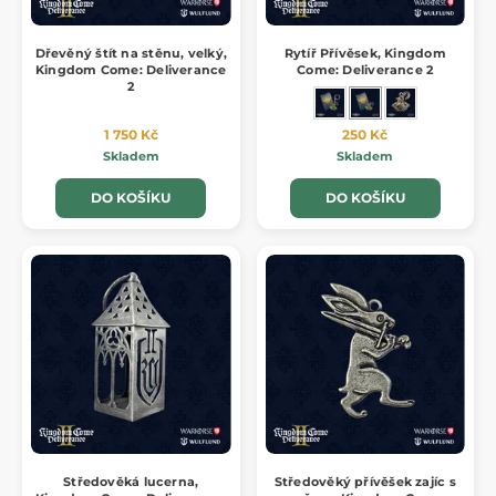
Dřevěný štít na stěnu, velký,
Rytíř Přívěsek, Kingdom
Kingdom Come: Deliverance
Come: Deliverance 2
2
1 750 Kč
250 Kč
Skladem
Skladem
DO KOŠÍKU
DO KOŠÍKU
Středověká lucerna,
Středověký přívěšek zajíc s