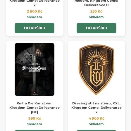
Kingdom Come: Deliverance
mečem, Kingdom Come:
2
Deliverance II
2 600 Kč
250 Kč
Skladem
Skladem
DO KOŠÍKU
DO KOŠÍKU
Kniha Die Kunst von
Dřevěný štít na stěnu, XXL,
Kingdom Come: Deliverance
Kingdom Come: Deliverance
[DE]
2
999 Kč
4 900 Kč
Skladem
Skladem