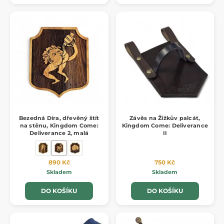
Bezedná Díra, dřevěný štít
Závěs na Žižkův palcát,
na stěnu, Kingdom Come:
Kingdom Come: Deliverance
Deliverance 2, malá
II
890 Kč
750 Kč
Skladem
Skladem
DO KOŠÍKU
DO KOŠÍKU