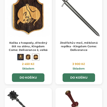
Kočka z hospody, dřevěný
Jindřichův meč, měkčená
štít na stěnu, Kingdom
replika - Kingdom Come:
Come: Deliverance 2, velká
Deliverance
2 450 Kč
3 900 Kč
Skladem
Skladem
DO KOŠÍKU
DO KOŠÍKU