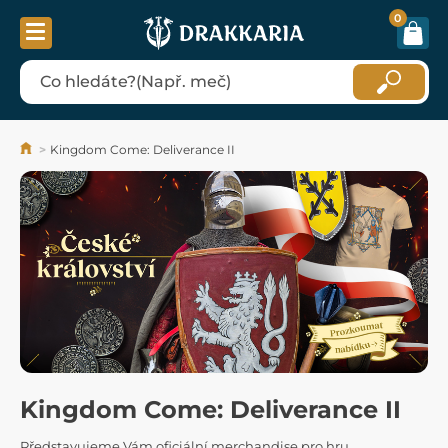
0
Kingdom Come: Deliverance II
Kingdom Come: Deliverance II
Představujeme Vám oficiální merchandise pro hru