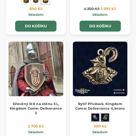
890 Kč
4 300 Kč
3 995 Kč
Skladem
Skladem
DO KOŠÍKU
DO KOŠÍKU
Dřevěný štít na stěnu XL,
Rytíř Přívěsek, Kingdom
Kingdom Come: Deliverance
Come: Deliverance II,bronz
2
2 700 Kč
590 Kč
Skladem
Skladem