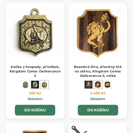
Kočka z hospody, přívěšek,
Bezedná Díra, dřevěný štít
Kingdom Come: Deliverance
na stěnu, Kingdom Come:
2
Deliverance 2, velká
250 Kč
2 450 Kč
Skladem
Skladem
DO KOŠÍKU
DO KOŠÍKU