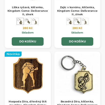
Liška ryšavá, klíčenka,
Zajíc v kanónu, klíčenka,
Kingdom Come: Deliverance
Kingdom Come: Deliverance
II, zinek
II, zinek
280 Kč
280 Kč
Skladem
Skladem
DO KOŠÍKU
DO KOŠÍKU
Novinka
Hospoda Díra, dřevěný štít
Bezedná Díra, klíčenka,