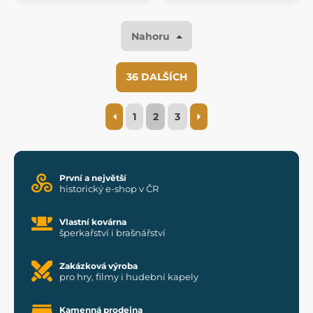
Nahoru
36 DALŠÍCH
1
2
3
První a největší
historický e-shop v ČR
Vlastní kovárna
šperkařství i brašnářství
Zakázková výroba
pro hry, filmy i hudební kapely
Kamenná prodejna