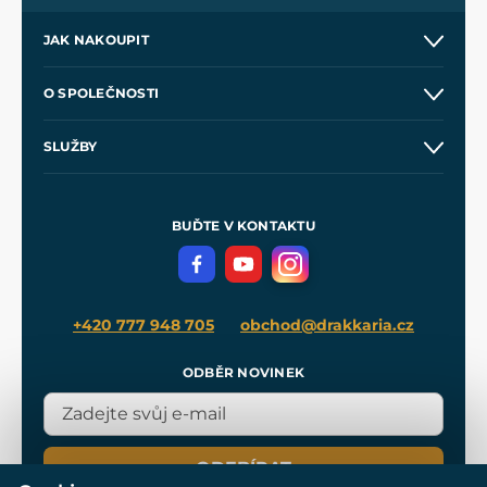
JAK NAKOUPIT
Kontakt a prodejny
O SPOLEČNOSTI
Obchodní podmínky
O nás
SLUŽBY
Velkoobchod
Naše dílny
Nákup na splátky
Zakázková výroba
Pro média
Meče pro Kingdom Come
BUĎTE V KONTAKTU
Volná místa
Filmový merch
Blog
+420 777 948 705
obchod@drakkaria.cz
ODBĚR NOVINEK
ODEBÍRAT