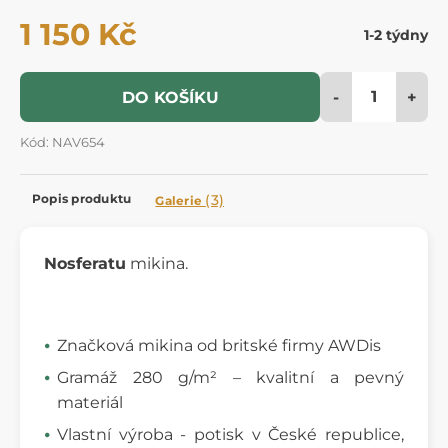
1 150 Kč
1-2 týdny
-
+
DO KOŠÍKU
Kód: NAV654
Popis produktu
(3)
Galerie
Nosferatu
mikina.
Značková mikina od britské firmy AWDis
Gramáž 280 g/m² – kvalitní a pevný
materiál
Vlastní výroba - potisk v České republice,