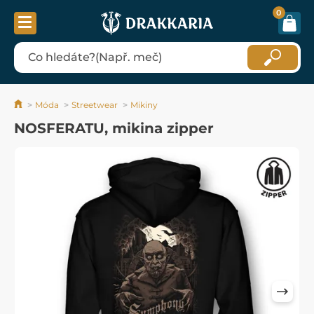
0
Móda
Streetwear
Mikiny
NOSFERATU, mikina zipper