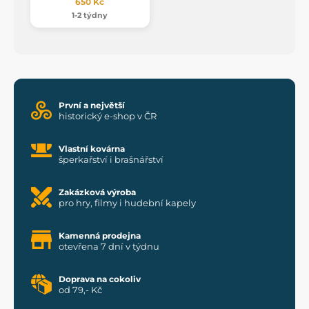
650 Kč
1-2 týdny
První a největší
historický e-shop v ČR
Vlastní kovárna
šperkařství i brašnářství
Zakázková výroba
pro hry, filmy i hudební kapely
Kamenná prodejna
otevřena 7 dní v týdnu
Doprava na cokoliv
od 79,- Kč