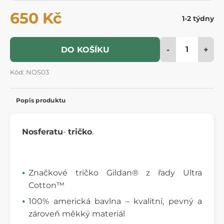
650 Kč
1-2 týdny
-
+
DO KOŠÍKU
Kód: NOS03
Popis produktu
Nosferatu
-
tričko
.
Značkové tričko Gildan® z řady Ultra
Cotton™
100% americká bavlna – kvalitní, pevný a
zároveň měkký materiál