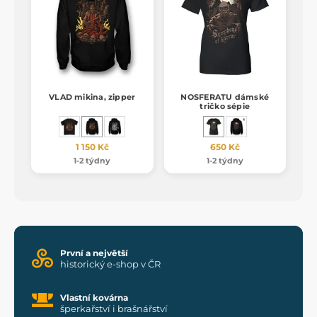
VLAD mikina, zipper
NOSFERATU dámské
tričko sépie
1 150 Kč
650 Kč
1-2 týdny
1-2 týdny
První a největší
historický e-shop v ČR
Vlastní kovárna
šperkařství i brašnářství