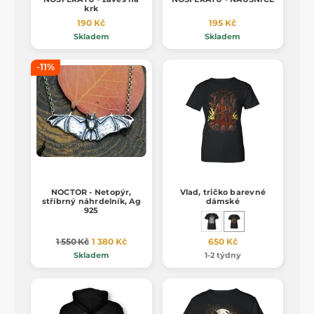
krk
190 Kč
195 Kč
Skladem
Skladem
-11%
NOCTOR - Netopýr,
Vlad, tričko barevné
stříbrný náhrdelník, Ag
dámské
925
1 550 Kč
1 380 Kč
650 Kč
Skladem
1-2 týdny