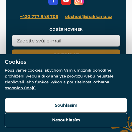
Blog
+420 777 948 705
obchod@drakkaria.cz
ODBĚR NOVINEK
ODEBÍRAT
Cookies
Používáme cookies, abychom Vám umožnili pohodlné
prohlížení webu a díky analýze provozu webu neustále
zlepšovali jeho funkce, výkon a použitelnost.
ochrana
osobních údajů
© Všechna práva vyhrazena. www.drakkaria.cz 2007-2026.
Powered by
Simplia.cz
, protected by reCAPTCHA.
Souhlasím
Nesouhlasím