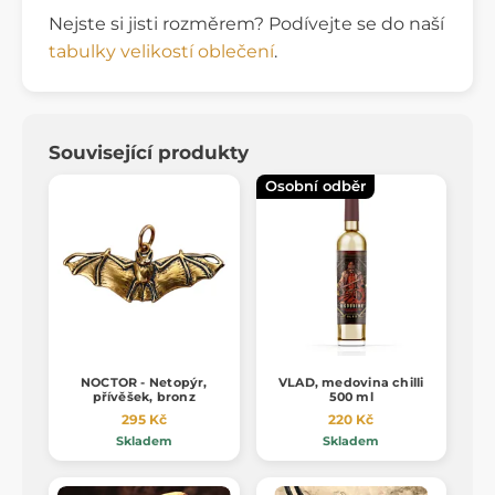
Nejste si jisti rozměrem? Podívejte se do naší
tabulky velikostí oblečení
.
Související produkty
Osobní odběr
NOCTOR - Netopýr,
VLAD, medovina chilli
přívěšek, bronz
500 ml
295 Kč
220 Kč
Skladem
Skladem