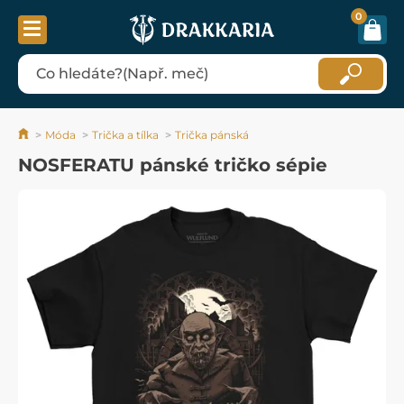
0
Móda
Trička a tílka
Trička pánská
NOSFERATU pánské tričko sépie