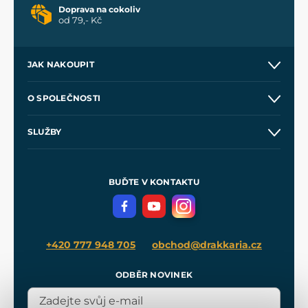
Doprava na cokoliv
od 79,- Kč
JAK NAKOUPIT
Kontakt a prodejny
O SPOLEČNOSTI
Obchodní podmínky
O nás
SLUŽBY
Velkoobchod
Naše dílny
Nákup na splátky
Zakázková výroba
Pro média
Meče pro Kingdom Come
BUĎTE V KONTAKTU
Volná místa
Filmový merch
Blog
+420 777 948 705
obchod@drakkaria.cz
ODBĚR NOVINEK