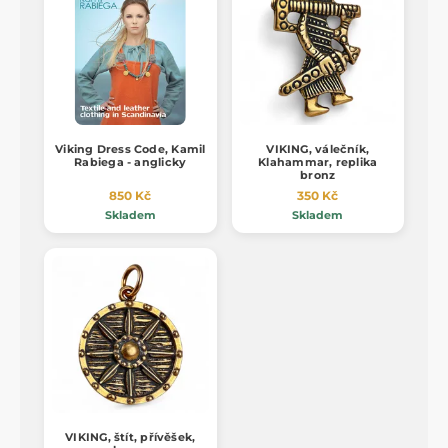
Viking Dress Code, Kamil
VIKING, válečník,
Rabiega - anglicky
Klahammar, replika
bronz
850 Kč
350 Kč
Skladem
Skladem
VIKING, štít, přívěšek,