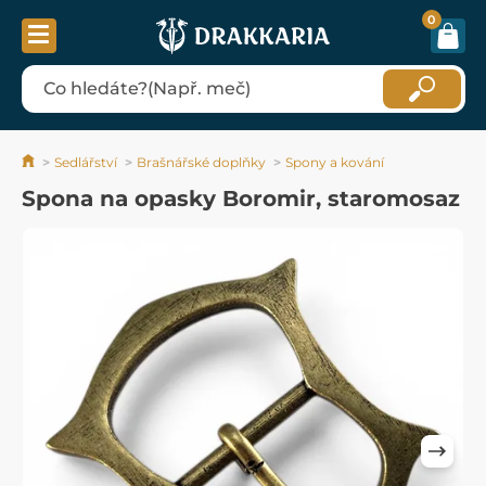
0
Sedlářství
Brašnářské doplňky
Spony a kování
Spona na opasky Boromir, staromosaz