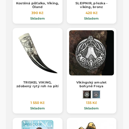
Kostěná píšťalka, Viking,
SLEIPNIR, přezka -
Öland
viking, bronz
390 Kč
420 Kč
Skladem
Skladem
TRISKEL VIKING,
Vikingský amulet
zdobený rytý roh na pití
bohyně Freya
1 550 Kč
135 Kč
Skladem
Skladem