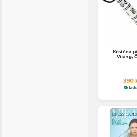
Kostěná pí
Viking, 
390 
Sklad