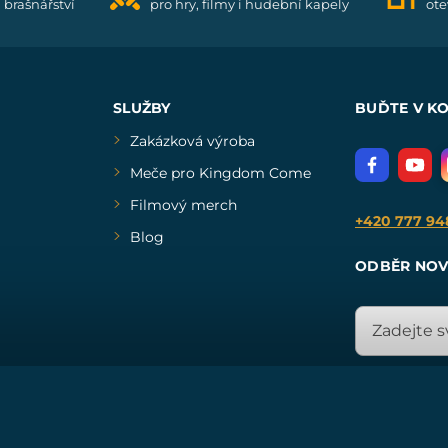
i brašnářství
pro hry, filmy i hudební kapely
ote
SLUŽBY
BUĎTE V K
Zakázková výroba
Meče pro Kingdom Come
Filmový merch
+420 777 94
Blog
ODBĚR NOV