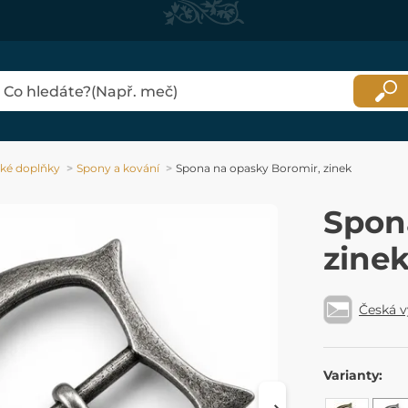
ké doplňky
Spony a kování
Spona na opasky Boromir, zinek
Spon
zine
Česká 
Varianty: