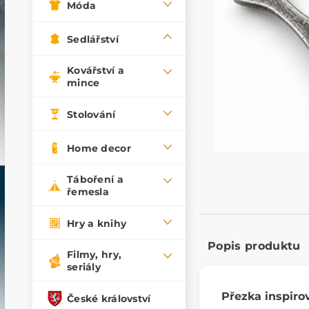
Móda
Sedlářství
Kovářství a
mince
Stolování
Home decor
Táboření a
řemesla
Hry a knihy
Popis produktu
Filmy, hry,
seriály
Přezka inspiro
České království