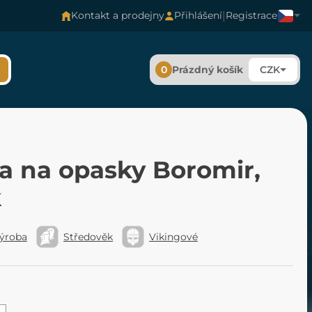
|
Kontakt a prodejny
Přihlášení
Registrace
0
Prázdný košík
CZK
a na opasky Boromir,
k
výroba
Středověk
Vikingové