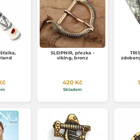
šťalka,
SLEIPNIR, přezka -
TRI
Öland
viking, bronz
zdobený 
Kč
420 Kč
em
Skladem