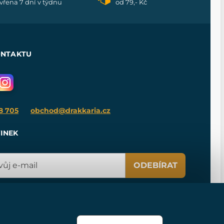
vřena 7 dní v týdnu
od 79,- Kč
ONTAKTU
8 705
obchod@drakkaria.cz
INEK
ODEBÍRAT