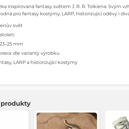
zka inspirovaná fantasy světem J. R. R. Tolkiena. Svým
vhodná pro fantasy kostýmy, LARP, historizující oděvy i diva
kienův svět
 století
: 23–25 mm
rava: dle varianty výrobku
tasy, LARP a historizující kostýmy
í produkty