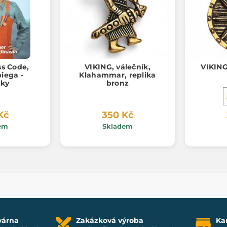
ss Code,
VIKING, válečník,
VIKING,
iega -
Klahammar, replika
cky
bronz
Kč
350 Kč
em
Skladem
várna
Zakázková výroba
Ka