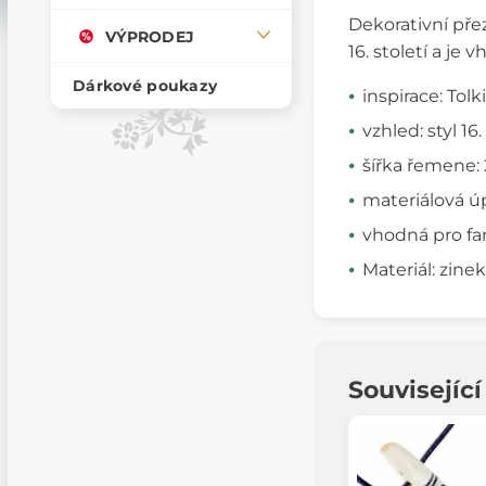
Dekorativní pře
VÝPRODEJ
16. století a je 
Dárkové poukazy
inspirace: Tol
vzhled: styl 16.
šířka řemene
materiálová úp
vhodná pro fan
Materiál: zinek
Souvisejíc