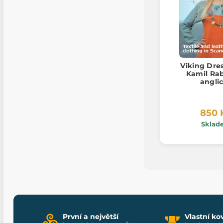
Viking Dre
Kamil Rab
angli
850 
Sklad
První a největší
Vlastní ko