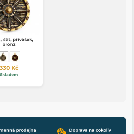
 štít, přívěšek,
bronz
330 Kč
Skladem
menná prodejna
Doprava na cokoliv