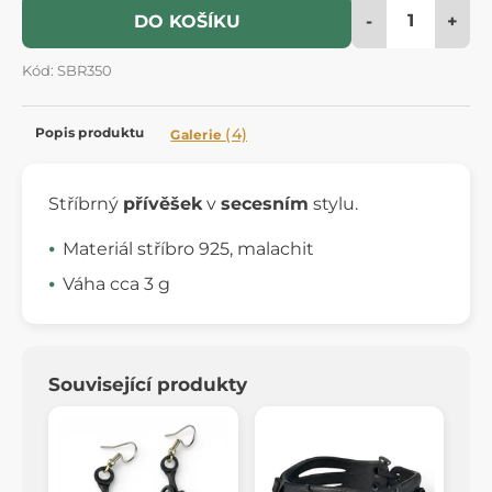
-
+
DO KOŠÍKU
Kód: SBR350
Popis produktu
(4)
Galerie
Stříbrný
přívěšek
v
secesním
stylu.
Materiál stříbro 925, malachit
Váha cca 3 g
Související produkty