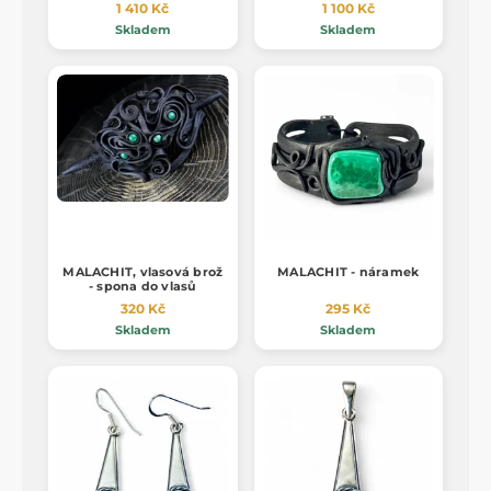
1 410 Kč
1 100 Kč
Skladem
Skladem
MALACHIT, vlasová brož
MALACHIT - náramek
- spona do vlasů
320 Kč
295 Kč
Skladem
Skladem