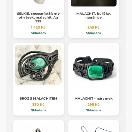
SELKIE, secesní stříbrný
MALACHIT, kuličky,
přívěsek, malachit, Ag
náušnice
925
1 420 Kč
245 Kč
Skladem
Skladem
BROŽ S MALACHITEM
MALACHIT - náramek
330 Kč
295 Kč
Skladem
Skladem