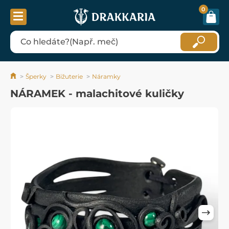
0
Šperky
Bižuterie
Náramky
NÁRAMEK - malachitové kuličky