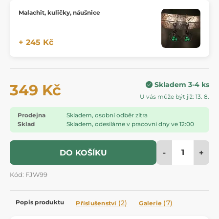
Malachit, kuličky, náušnice
+ 245 Kč
Skladem 3-4 ks
349 Kč
U vás může být již: 13. 8.
Prodejna
Skladem, osobní odběr zítra
Sklad
Skladem, odesíláme v pracovní dny ve 12:00
-
+
DO KOŠÍKU
Kód: FJW99
Popis produktu
(2)
(7)
Příslušenství
Galerie