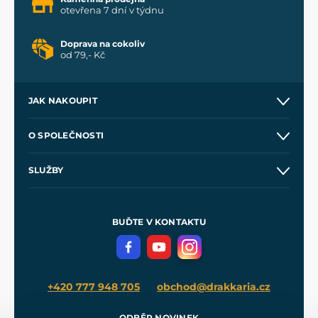
otevřena 7 dní v týdnu
Doprava na cokoliv
od 79,- Kč
JAK NAKOUPIT
Kontakt a prodejny
O SPOLEČNOSTI
Obchodní podmínky
O nás
SLUŽBY
Velkoobchod
Naše dílny
Nákup na splátky
Zakázková výroba
Pro média
Meče pro Kingdom Come
BUĎTE V KONTAKTU
Volná místa
Filmový merch
Blog
+420 777 948 705
obchod@drakkaria.cz
ODBĚR NOVINEK