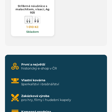
Stříbrné náušnice s
malachitem, visací, Ag
925
1 010 Kč
Skladem
První a největší
historický e-shop v ČR
Vlastní kovárna
šperkařství i brašnářství
Zakázková výroba
pro hry, filmy i hudební kapely
Kamenná prodejna