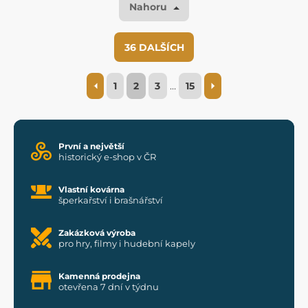
Nahoru
36 DALŠÍCH
1
2
3
…
15
První a největší
historický e-shop v ČR
Vlastní kovárna
šperkařství i brašnářství
Zakázková výroba
pro hry, filmy i hudební kapely
Kamenná prodejna
otevřena 7 dní v týdnu