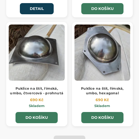
DETAIL
DO KOŠÍKU
Puklice na štít, římská,
Puklice na štít, římská,
umbo, čtvercová - prohnutá
umbo, hexagonal
690 Kč
690 Kč
Skladem
Skladem
DO KOŠÍKU
DO KOŠÍKU