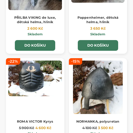
PŘILBA VIKING de luxe,
Pappenheimer, dětská
dětská helma, hliník
helma, hliník
2 600 Kč
3 650 Kč
Skladem
Skladem
DO KOŠÍKU
DO KOŠÍKU
-22%
-15%
ROMA VICTOR Kyrys
NORMANKA, polyuretan
5 900 Kč
4 600 Kč
4 100 Kč
3 500 Kč