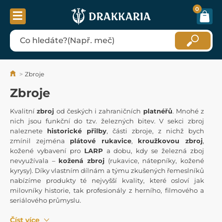
0
Zbroje
Zbroje
Kvalitní
zbroj
od českých i zahraničních
platnéřů
. Mnohé z
nich jsou funkční do tzv. železných bitev. V sekci zbroj
naleznete
historické přilby
, části zbroje, z nichž bych
zmínil zejména
plátové rukavice
,
kroužkovou zbroj
,
kožené vybavení pro
LARP
a dobu, kdy se železná zboj
nevyužívala –
kožená zbroj
(rukavice, nátepníky, kožené
kyrysy). Díky vlastním dílnám a týmu zkušených řemeslníků
nabízíme produkty té nejvyšší kvality, které osloví jak
milovníky historie, tak profesionály z herního, filmového a
seriálového průmyslu.
Číst více