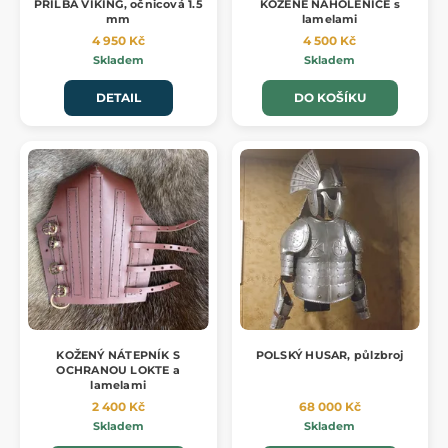
PŘILBA VIKING, očnicová 1.5
KOŽENÉ NÁHOLENICE s
mm
lamelami
4 950 Kč
4 500 Kč
Skladem
Skladem
DETAIL
DO KOŠÍKU
KOŽENÝ NÁTEPNÍK S
POLSKÝ HUSAR, půlzbroj
OCHRANOU LOKTE a
lamelami
2 400 Kč
68 000 Kč
Skladem
Skladem