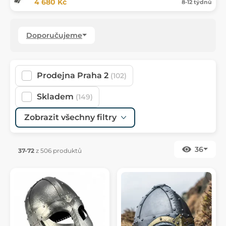
4 680 Kč
8-12 týdnů
Doporučujeme
Prodejna Praha 2
(102)
Skladem
(149)
Zobrazit všechny filtry
36
37-72
z 506 produktů