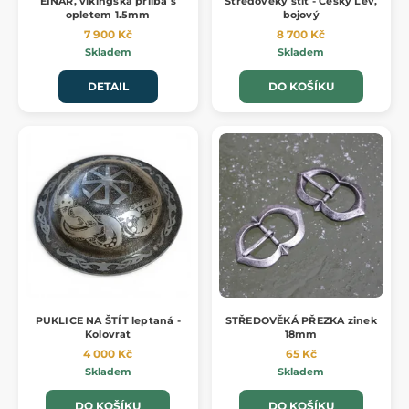
EINAR, vikingská přilba s
Středověký štít - Český Lev,
opletem 1.5mm
bojový
7 900 Kč
8 700 Kč
Skladem
Skladem
DETAIL
DO KOŠÍKU
PUKLICE NA ŠTÍT leptaná -
STŘEDOVĚKÁ PŘEZKA zinek
Kolovrat
18mm
4 000 Kč
65 Kč
Skladem
Skladem
DO KOŠÍKU
DO KOŠÍKU