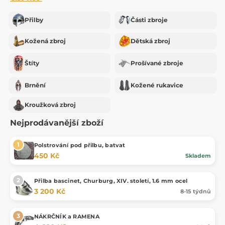
Přilby
Části zbroje
Kožená zbroj
Dětská zbroj
Štíty
Prošívané zbroje
Brnění
Kožené rukavice
Kroužková zbroj
Nejprodávanější zboží
Polstrování pod přilbu, batvat
450 Kč
Skladem
Přilba bascinet, Churburg, XIV. století, 1.6 mm ocel
3 200 Kč
8-15 týdnů
NÁKRČNÍK a RAMENA