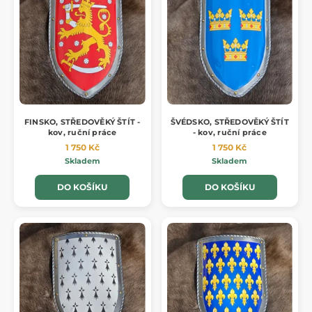
FINSKO, STŘEDOVĚKÝ ŠTÍT -
ŠVÉDSKO, STŘEDOVĚKÝ ŠTÍT
kov, ruční práce
- kov, ruční práce
1 750 Kč
1 750 Kč
Skladem
Skladem
DO KOŠÍKU
DO KOŠÍKU