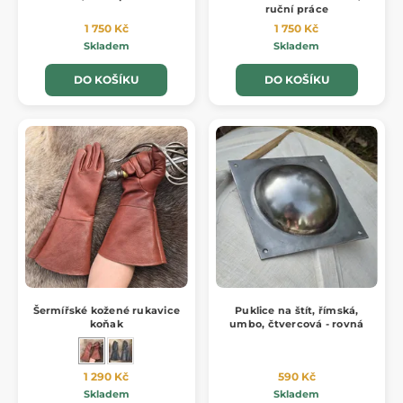
ruční práce
1 750 Kč
1 750 Kč
Skladem
Skladem
DO KOŠÍKU
DO KOŠÍKU
Šermířské kožené rukavice
Puklice na štít, římská,
koňak
umbo, čtvercová - rovná
1 290 Kč
590 Kč
Skladem
Skladem