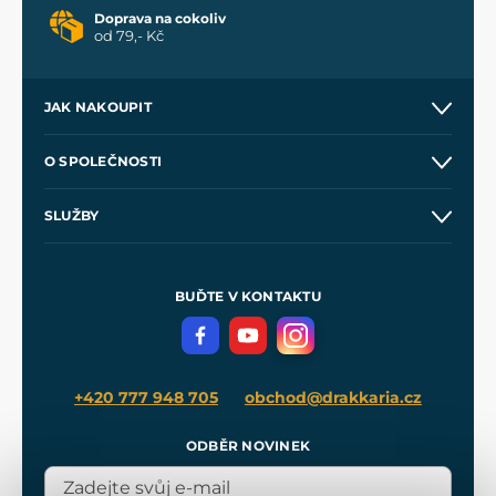
Doprava na cokoliv
od 79,- Kč
JAK NAKOUPIT
Kontakt a prodejny
O SPOLEČNOSTI
Obchodní podmínky
O nás
SLUŽBY
Velkoobchod
Naše dílny
Nákup na splátky
Zakázková výroba
Pro média
Meče pro Kingdom Come
BUĎTE V KONTAKTU
Volná místa
Filmový merch
Blog
+420 777 948 705
obchod@drakkaria.cz
ODBĚR NOVINEK