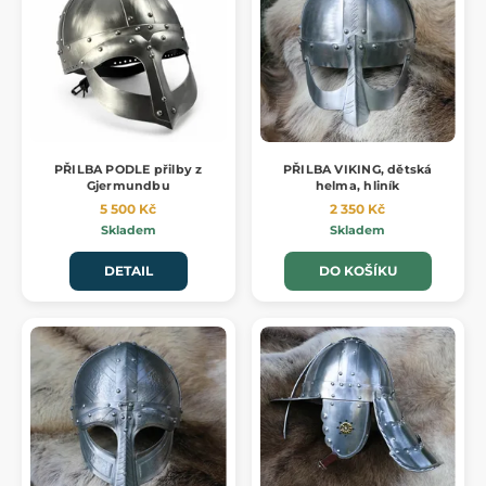
PŘILBA PODLE přilby z
PŘILBA VIKING, dětská
Gjermundbu
helma, hliník
5 500 Kč
2 350 Kč
Skladem
Skladem
DETAIL
DO KOŠÍKU