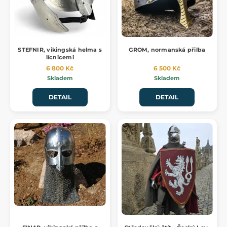
STEFNIR, vikingská helma s
GROM, normanská přilba
lícnicemi
6 800 Kč
6 500 Kč
Skladem
Skladem
DETAIL
DETAIL