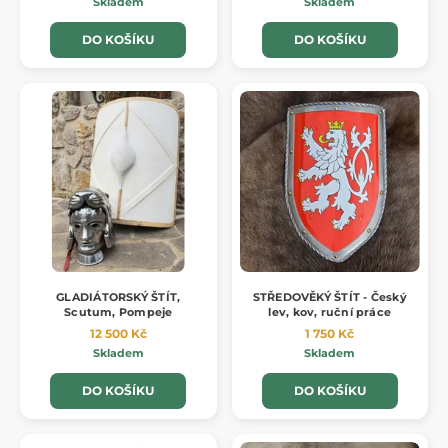
Skladem
Skladem
DO KOŠÍKU
DO KOŠÍKU
GLADIÁTORSKÝ ŠTÍT,
STŘEDOVĚKÝ ŠTÍT - Český
Scutum, Pompeje
lev, kov, ruční práce
12 500 Kč
1 750 Kč
Skladem
Skladem
DO KOŠÍKU
DO KOŠÍKU