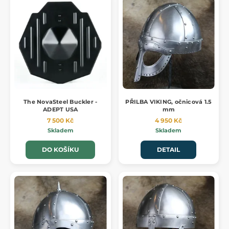
The NovaSteel Buckler -
PŘILBA VIKING, očnicová 1.5
ADEPT USA
mm
7 500 Kč
4 950 Kč
Skladem
Skladem
DO KOŠÍKU
DETAIL