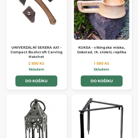
UNIVERZÁLNÍ SEKERA AX1 -
KUKSA - vikingská miska,
Compact Bushcraft Carving
Gokstad, IX. století, replika
Hatchet
2 500 Kč
1 590 Kč
Skladem
Skladem
DO KOŠÍKU
DO KOŠÍKU