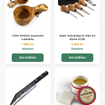
LOHI KUKSA, laponská
Sada řezbářských dlát do
nádobka
dlaně SC05
1 580 Kč
2 200 Kč
Skladem
Skladem
DO KOŠÍKU
DO KOŠÍKU