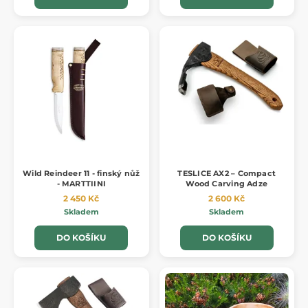
Wild Reindeer 11 - finský nůž
TESLICE AX2 – Compact
- MARTTIINI
Wood Carving Adze
2 450 Kč
2 600 Kč
Skladem
Skladem
DO KOŠÍKU
DO KOŠÍKU