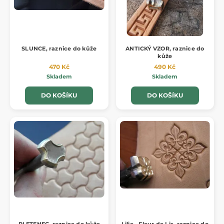
SLUNCE, raznice do kůže
ANTICKÝ VZOR, raznice do
kůže
470 Kč
490 Kč
Skladem
Skladem
DO KOŠÍKU
DO KOŠÍKU
PLETENEC, raznice do kůže
Lilie - Fleur de Lis, raznice do