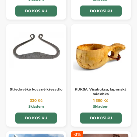
DO KOŠÍKU
DO KOŠÍKU
Středověké kované křesadlo
KUKSA, Visakuksa, laponská
nádobka
330 Kč
1 350 Kč
Skladem
Skladem
DO KOŠÍKU
DO KOŠÍKU
-3%