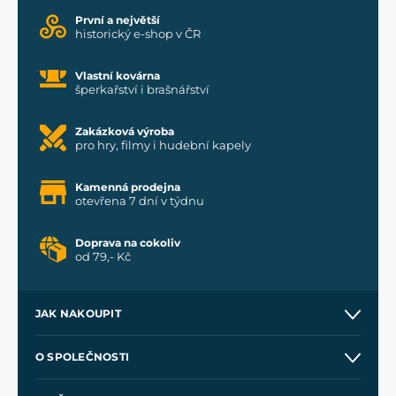
První a největší
historický e-shop v ČR
Vlastní kovárna
šperkařství i brašnářství
Zakázková výroba
pro hry, filmy i hudební kapely
Kamenná prodejna
otevřena 7 dní v týdnu
Doprava na cokoliv
od 79,- Kč
JAK NAKOUPIT
Kontakt a prodejny
O SPOLEČNOSTI
Obchodní podmínky
O nás