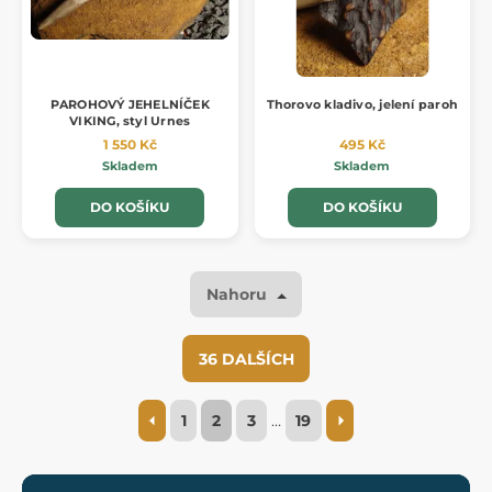
PAROHOVÝ JEHELNÍČEK
Thorovo kladivo, jelení paroh
VIKING, styl Urnes
1 550 Kč
495 Kč
Skladem
Skladem
DO KOŠÍKU
DO KOŠÍKU
Nahoru
36 DALŠÍCH
1
2
3
…
19