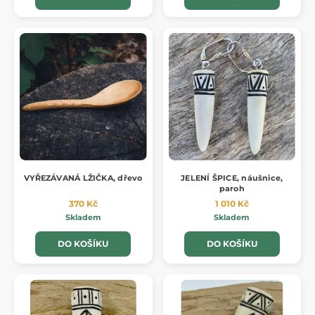
VYŘEZÁVANÁ LŽIČKA, dřevo
JELENÍ ŠPICE, náušnice,
paroh
370 Kč
1 010 Kč
Skladem
Skladem
DO KOŠÍKU
DO KOŠÍKU