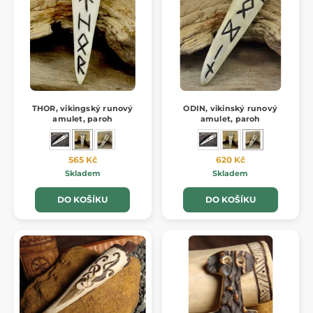
THOR, vikingský runový
ODIN, vikinský runový
amulet, paroh
amulet, paroh
565 Kč
620 Kč
Skladem
Skladem
DO KOŠÍKU
DO KOŠÍKU