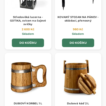
Středověká lucerna -
KOVANÝ STOJAN NA PÁNEV -
GOTIKA, svícen na čajové
skládací, přenosný
svíčky
2 600 Kč
980 Kč
Skladem
Skladem
DO KOŠÍKU
DO KOŠÍKU
DUBOVÝ KORBEL 1 L
Dubová káď 2 L