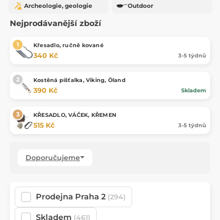
Archeologie, geologie
Outdoor
Nejprodávanější zboží
Křesadlo, ručně kované
340 Kč
3-5 týdnů
Kostěná píšťalka, Viking, Öland
390 Kč
Skladem
KŘESADLO, VÁČEK, KŘEMEN
515 Kč
3-5 týdnů
Doporučujeme
Prodejna Praha 2
(294)
Skladem
(461)