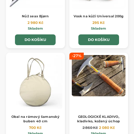
Nůž seax Bjørn
Vosk na kůži Universal 200g
2 980 Kč
295 Kč
Skladem
Skladem
DO KOŠÍKU
DO KOŠÍKU
-27%
Obal na rámový šamanský
GEOLOGICKÉ KLADIVO,
buben 40 cm
kladívko, kožený úchop
700 Kč
2 860 Kč
2 080 Kč
Skladem
Skladem