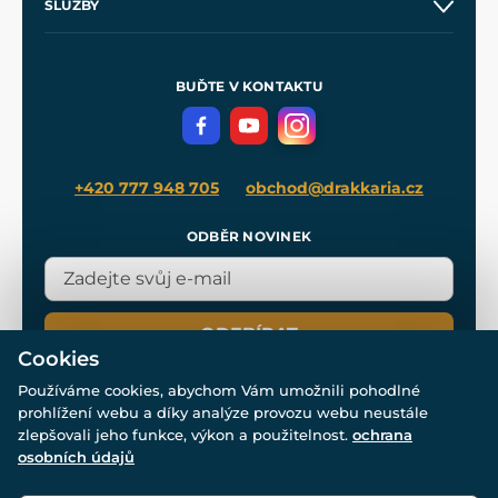
SLUŽBY
Velkoobchod
Naše dílny
Nákup na splátky
Zakázková výroba
Pro média
Meče pro Kingdom Come
BUĎTE V KONTAKTU
Volná místa
Filmový merch
Blog
+420 777 948 705
obchod@drakkaria.cz
ODBĚR NOVINEK
ODEBÍRAT
Cookies
Používáme cookies, abychom Vám umožnili pohodlné
prohlížení webu a díky analýze provozu webu neustále
zlepšovali jeho funkce, výkon a použitelnost.
ochrana
osobních údajů
© Všechna práva vyhrazena. www.drakkaria.cz 2007-2026.
Powered by
Simplia.cz
, protected by reCAPTCHA.