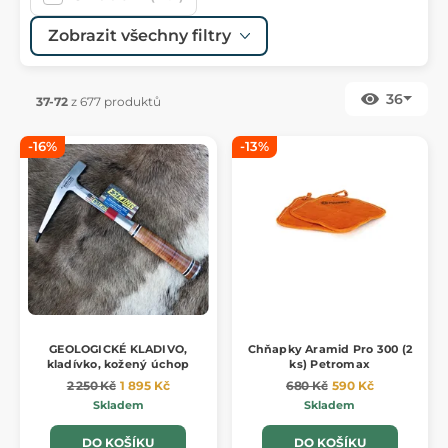
Zobrazit všechny filtry
36
37-72
z 677 produktů
-16%
-13%
GEOLOGICKÉ KLADIVO,
Chňapky Aramid Pro 300 (2
kladívko, kožený úchop
ks) Petromax
2 250 Kč
1 895 Kč
680 Kč
590 Kč
Skladem
Skladem
DO KOŠÍKU
DO KOŠÍKU