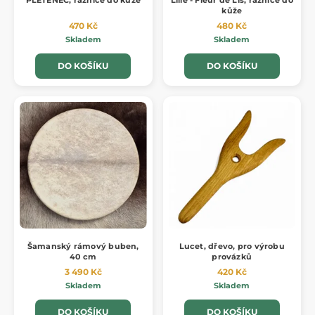
kůže
470 Kč
480 Kč
Skladem
Skladem
DO KOŠÍKU
DO KOŠÍKU
Šamanský rámový buben,
Lucet, dřevo, pro výrobu
40 cm
provázků
3 490 Kč
420 Kč
Skladem
Skladem
DO KOŠÍKU
DO KOŠÍKU