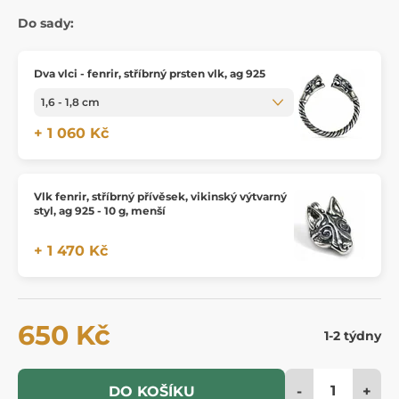
Do sady:
Dva vlci - fenrir, stříbrný prsten vlk, ag 925
+ 1 060 Kč
Vlk fenrir, stříbrný přívěsek, vikinský výtvarný
styl, ag 925 - 10 g, menší
+ 1 470 Kč
650 Kč
1-2 týdny
-
+
DO KOŠÍKU