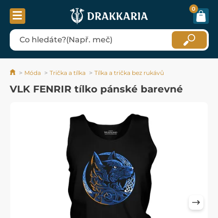
0
Móda
Trička a tílka
Tílka a trička bez rukávů
VLK FENRIR tílko pánské barevné