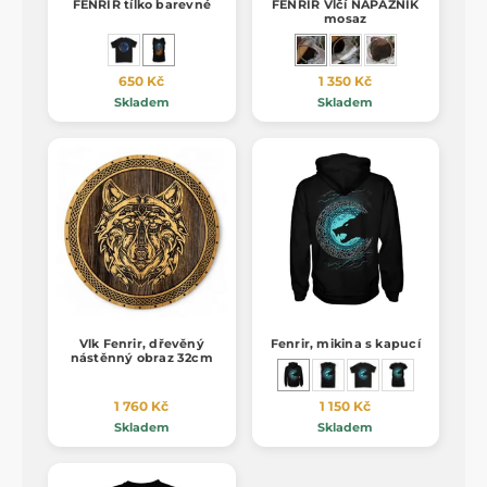
FENRIR tílko barevné
FENRIR Vlčí NÁPAŽNÍK
mosaz
650 Kč
1 350 Kč
Skladem
Skladem
Vlk Fenrir, dřevěný
Fenrir, mikina s kapucí
nástěnný obraz 32cm
1 760 Kč
1 150 Kč
Skladem
Skladem