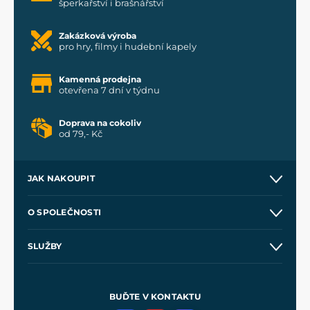
šperkařství i brašnářství
Zakázková výroba
pro hry, filmy i hudební kapely
Kamenná prodejna
otevřena 7 dní v týdnu
Doprava na cokoliv
od 79,- Kč
JAK NAKOUPIT
Kontakt a prodejny
O SPOLEČNOSTI
Obchodní podmínky
O nás
SLUŽBY
Velkoobchod
Naše dílny
Nákup na splátky
Zakázková výroba
Pro média
Meče pro Kingdom Come
BUĎTE V KONTAKTU
Volná místa