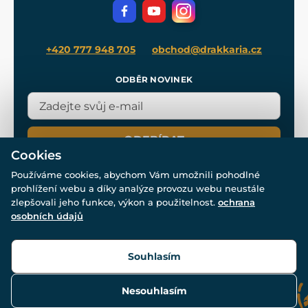
Filmový merch
Blog
+420 777 948 705
obchod@drakkaria.cz
ODBĚR NOVINEK
ODEBÍRAT
Cookies
Používáme cookies, abychom Vám umožnili pohodlné
prohlížení webu a díky analýze provozu webu neustále
zlepšovali jeho funkce, výkon a použitelnost.
ochrana
osobních údajů
© Všechna práva vyhrazena. www.drakkaria.cz 2007-2026.
Powered by
Simplia.cz
, protected by reCAPTCHA.
Souhlasím
Nesouhlasím