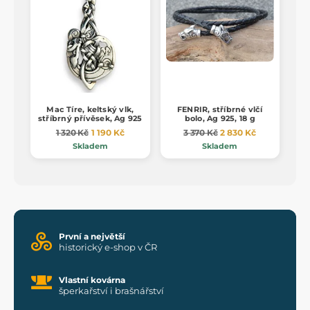
Mac Tíre, keltský vlk,
FENRIR, stříbrné vlčí
stříbrný přívěsek, Ag 925
bolo, Ag 925, 18 g
1 320 Kč
1 190 Kč
3 370 Kč
2 830 Kč
Skladem
Skladem
První a největší
historický e-shop v ČR
Vlastní kovárna
šperkařství i brašnářství