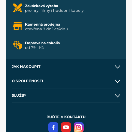
Zakázková výroba
pro hry, filmy i hudební kapely
Kamenná prodejna
otevřena 7 dní v týdnu
Doprava na cokoliv
od 79,- Kč
JAK NAKOUPIT
Kontakt a prodejny
O SPOLEČNOSTI
Obchodní podmínky
O nás
SLUŽBY
Velkoobchod
Naše dílny
Nákup na splátky
Zakázková výroba
Pro média
Meče pro Kingdom Come
BUĎTE V KONTAKTU
Volná místa
Filmový merch