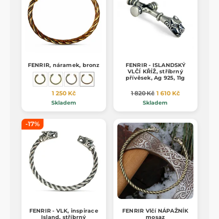
FENRIR, náramek, bronz
FENRIR - ISLANDSKÝ
VLČÍ KŘÍŽ, stříbrný
přívěsek, Ag 925, 11g
1 250 Kč
1 820 Kč
1 610 Kč
Skladem
Skladem
-17%
FENRIR - VLK, inspirace
FENRIR Vlčí NÁPAŽNÍK
Island, stříbrný
mosaz