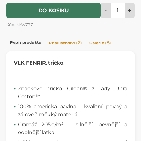
-
+
DO KOŠÍKU
Kód: NAV777
Popis produktu
(2)
(5)
Příslušenství
Galerie
VLK FENRIR
,
tričko
.
Značkové tričko Gildan® z řady Ultra
Cotton™
100% americká bavlna – kvalitní, pevný a
zároveň měkký materiál
Gramáž 205 g/m² – silnější, pevnější a
odolnější látka