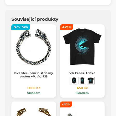
Související produkty
Novinka
Akce
Dva vlci - Fenrir, stříbrný
Vlk Fenrir, tričko
prsten vlk, Ag 925
1 060 Kč
650 Kč
Skladem
Skladem
-12%