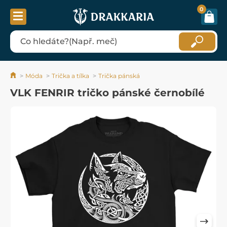
0
Móda
Trička a tílka
Trička pánská
VLK FENRIR tričko pánské černobílé