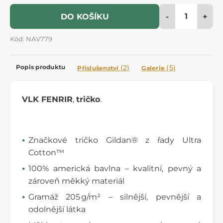
-
+
DO KOŠÍKU
Kód: NAV779
Popis produktu
(2)
(5)
Příslušenství
Galerie
VLK FENRIR
,
tričko
.
Značkové tričko Gildan® z řady Ultra
Cotton™
100% americká bavlna – kvalitní, pevný a
zároveň měkký materiál
Gramáž 205 g/m² – silnější, pevnější a
odolnější látka