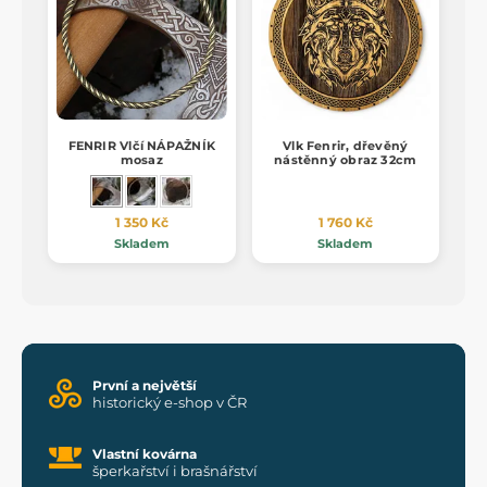
FENRIR Vlčí NÁPAŽNÍK
Vlk Fenrir, dřevěný
mosaz
nástěnný obraz 32cm
1 350 Kč
1 760 Kč
Skladem
Skladem
První a největší
historický e-shop v ČR
Vlastní kovárna
šperkařství i brašnářství