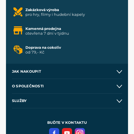
Zakázková výroba
pro hry, filmy i hudební kapely
Kamenná prodejna
otevřena 7 dní v týdnu
Doprava na cokoliv
od 79,- Kč
JAK NAKOUPIT
Kontakt a prodejny
O SPOLEČNOSTI
Obchodní podmínky
O nás
SLUŽBY
Velkoobchod
Naše dílny
Nákup na splátky
Zakázková výroba
Pro média
Meče pro Kingdom Come
BUĎTE V KONTAKTU
Volná místa
Filmový merch